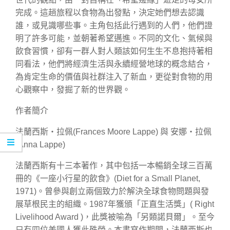
完成。這趟旅程以食物為出發點，決定她們想去認識
誰，或見識哪些事。主角包括此行遇到的人們，他們證
明了許多可能，並朝著希望邁進。不同的文化、氣候與
飲食習慣，卻有一群人對人類該如何生生不息抱持著相
同看法，他們將經濟生活與永續經營地球的概念結合，
為肯定生命的價值與社群注入了新血，更從對食物的用
心觀察中，發掘了新的世界觀。
作者簡介
法蘭西斯‧拉佩(Frances Moore Lappe) 與 安娜‧拉佩
(Anna Lappe)
法蘭西斯有十三本著作，其中包括一本暢銷全球三百萬
冊的《一座小行星的飲食》(Diet for a Small Planet,
1971)。曾參與創立兩個致力於解決全球食物問題與發
展草根民主的組織。1987年獲頒「正直生活獎」( Right
Livelihood Award )，此獎被喻為「另類諾貝爾」。至今
只有四位美國人獲此殊榮。本書寫作期間，法蘭西斯也