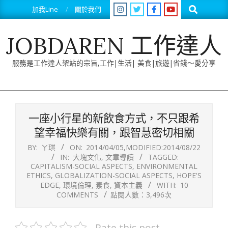
Skip
Search
加我Line
關於我們
to
content
JOBDAREN 工作達人
服務是工作達人架站的宗旨,工作|生活| 美食|旅遊|省錢～愛分享
Primary
Navigation
一座小行星的新飲食方式，不只跟希
Menu
望幸福快樂有關，跟智慧密切相關
BY:
ㄚ琪
ON:
2014/04/05
,MODIFIED:
2014/08/22
IN:
大塊文化
,
文章導讀
TAGGED:
CAPITALISM-SOCIAL ASPECTS
,
ENVIRONMENTAL
ETHICS
,
GLOBALIZATION-SOCIAL ASPECTS
,
HOPE'S
EDGE
,
環境倫理
,
素食
,
資本主義
WITH:
10
COMMENTS
點閱人數：3,496次
Rate this post