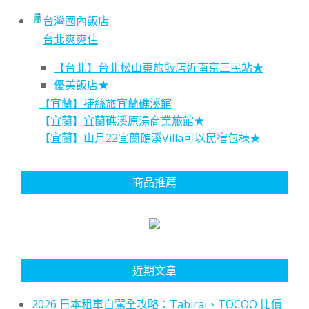
台灣國內飯店
台北爽爽住
【台北】台北松山東旅飯店近南京三民站★
優美飯店★
【宜蘭】捷絲旅宜蘭礁溪館
【宜蘭】宜蘭礁溪原湯商業旅館★
【宜蘭】山月22宜蘭礁溪Villa可以民宿包棟★
商品推薦
近期文章
2026 日本租車自駕全攻略：Tabirai、TOCOO 比價