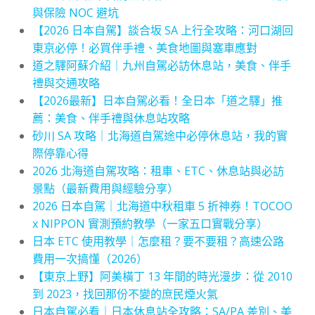
與保險 NOC 避坑
【2026 日本自駕】談合坂 SA 上行全攻略：河口湖回
東京必停！必買伴手禮、美食地圖與塞車應對
道之驛阿蘇介紹｜九州自駕必訪休息站，美食、伴手
禮與交通攻略
【2026最新】日本自駕必看！全日本「道之驛」推
薦：美食、伴手禮與休息站攻略
砂川 SA 攻略｜北海道自駕途中必停休息站，我的實
際停靠心得
2026 北海道自駕攻略：租車、ETC、休息站與必訪
景點（最新費用與經驗分享）
2026 日本自駕｜北海道中秋租車 5 折神券！TOCOO
x NIPPON 實測預約教學（一家五口實戰分享）
日本 ETC 使用教學｜怎麼租？要不要租？高速公路
費用一次搞懂（2026）
【東京上野】阿美橫丁 13 年間的時光漫步：從 2010
到 2023，找回那份不變的庶民煙火氣
日本自駕必看｜日本休息站全攻略：SA/PA 差別、美