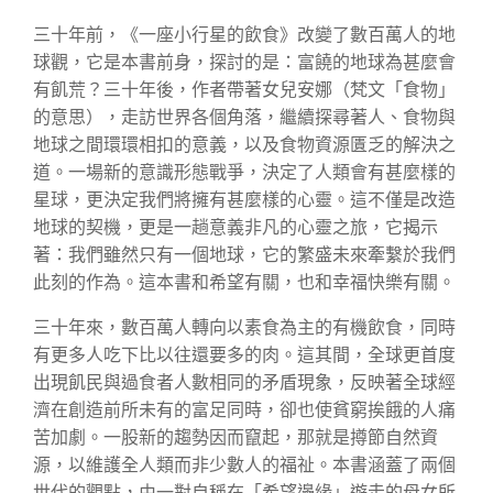
三十年前，《一座小行星的飲食》改變了數百萬人的地
球觀，它是本書前身，探討的是：富饒的地球為甚麼會
有飢荒？三十年後，作者帶著女兒安娜（梵文「食物」
的意思），走訪世界各個角落，繼續探尋著人、食物與
地球之間環環相扣的意義，以及食物資源匱乏的解決之
道。一場新的意識形態戰爭，決定了人類會有甚麼樣的
星球，更決定我們將擁有甚麼樣的心靈。這不僅是改造
地球的契機，更是一趟意義非凡的心靈之旅，它揭示
著：我們雖然只有一個地球，它的繁盛未來牽繫於我們
此刻的作為。這本書和希望有關，也和幸福快樂有關。
三十年來，數百萬人轉向以素食為主的有機飲食，同時
有更多人吃下比以往還要多的肉。這其間，全球更首度
出現飢民與過食者人數相同的矛盾現象，反映著全球經
濟在創造前所未有的富足同時，卻也使貧窮挨餓的人痛
苦加劇。一股新的趨勢因而竄起，那就是撙節自然資
源，以維護全人類而非少數人的福祉。本書涵蓋了兩個
世代的觀點，由一對自稱在「希望邊緣」遊走的母女所