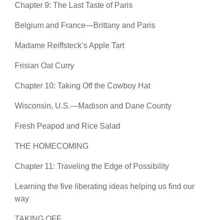
Chapter 9: The Last Taste of Paris
Belgium and France—Brittany and Paris
Madame Reiffsteck’s Apple Tart
Frisian Oat Curry
Chapter 10: Taking Off the Cowboy Hat
Wisconsin, U.S.—Madison and Dane County
Fresh Peapod and Rice Salad
THE HOMECOMING
Chapter 11: Traveling the Edge of Possibility
Learning the five liberating ideas helping us find our
way
TAKING OFF