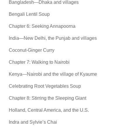
Bangladesh—Dhaka and villages
Bengali Lentil Soup
Chapter 6: Seeking Annapoorna
India—New Delhi, the Punjab and villages
Coconut-Ginger Curry
Chapter 7: Walking to Nairobi
Kenya—Nairobi and the village of Kyaume
Celebrating Root Vegetables Soup
Chapter 8: Stirring the Sleeping Giant
Holland, Central America, and the U.S.
Indra and Sylvie’s Chai