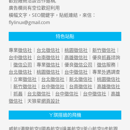
歡迎廠商洽談合作邀稿,
廣告欄尚有空位歡迎利用
橫幅文字，SEO關鍵字，貼紙連結，來信：
flylinux@gmail.com
特色站點
專業
徵信社
｜
台北徵信社
｜
桃園徵信社
｜
新竹徵信社
｜
台中徵信社
｜
台南徵信社
｜
高雄徵信社
｜優良
抓姦
諮詢
｜
徵信公司
｜專業
徵信社
｜優良
徵信公司
｜
徵信
服務｜
台北徵信社
｜
桃園徵信社
｜
台中徵信社
｜專業
外遇
調查
｜立案
徵信社
｜
台北徵信社
｜
新北徵信社
｜
桃園徵信社
｜
新竹徵信社
｜
台中徵信社
｜
台南徵信社
｜
高雄徵信社
｜
抓姦
｜
台北徵信社
｜
台中徵信社
｜
台中徵信社
｜
高雄
徵信社
｜天狼星
網頁設計
ㄚ琪搭過的飛機
威航||
港龍航空
||
國泰航空
||
達美航空
||
釜山航空
||
虎航跟