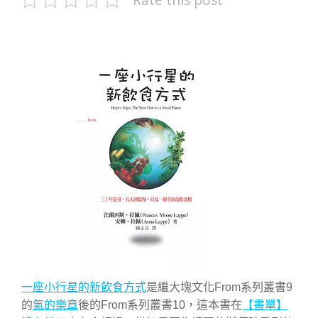
一座小行星的新飲食方式
是繼大塊文化From系列叢書9
的
氣的樂章
後的From系列叢書10，這本書在
【書單】