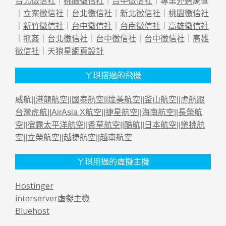
台北徵信社
｜
桃園徵信社
｜
台中徵信社
｜專業
外遇
調查
｜立案
徵信社
｜
台北徵信社
｜
新北徵信社
｜
桃園徵信社
｜
新竹徵信社
｜
台中徵信社
｜
台南徵信社
｜
高雄徵信社
｜
抓姦
｜
台北徵信社
｜
台中徵信社
｜
台中徵信社
｜
高雄
徵信社
｜天狼星
網頁設計
ㄚ琪搭過的飛機
威航||
港龍航空
||
國泰航空
||
達美航空
||
釜山航空
||
虎航跟
台灣虎航
||
AirAsia X航空
||
捷星航空
||
海南航空
||
長榮航
空
||
宿霧太平洋航空
||
香草航空
||
酷航
||
日本航空
||
樂桃航
空
||
立榮航空
||
越捷航空
||
越南航空
ㄚ琪用過的虛擬主機
Hostinger
interserver虛擬主機
Bluehost