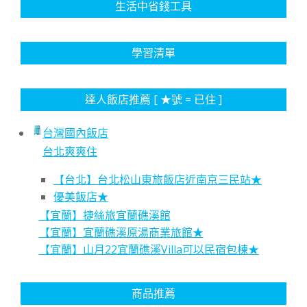
生活中省錢工具
學習清單
達人飯店推薦 [ ★號 = 已住 ]
台灣國內飯店
台北爽爽住
【台北】台北松山東旅飯店近南京三民站★
優美飯店★
【宜蘭】捷絲旅宜蘭礁溪館
【宜蘭】宜蘭礁溪原湯商業旅館★
【宜蘭】山月22宜蘭礁溪Villa可以民宿包棟★
商品推薦