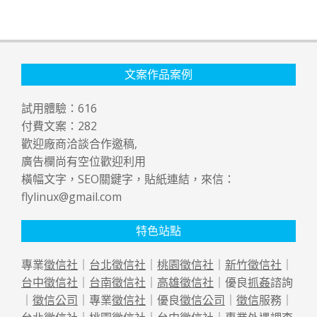
文案作品案例
試用體驗：
616
付費文案：
282
歡迎廠商洽談合作邀稿,
廣告欄尚有空位歡迎利用
橫幅文字，SEO關鍵字，貼紙連結，來信：
flylinux@gmail.com
特色站點
專業
徵信社
｜
台北徵信社
｜
桃園徵信社
｜
新竹徵信社
｜
台中徵信社
｜
台南徵信社
｜
高雄徵信社
｜優良
抓姦
諮詢
｜
徵信公司
｜專業
徵信社
｜優良
徵信公司
｜
徵信
服務｜