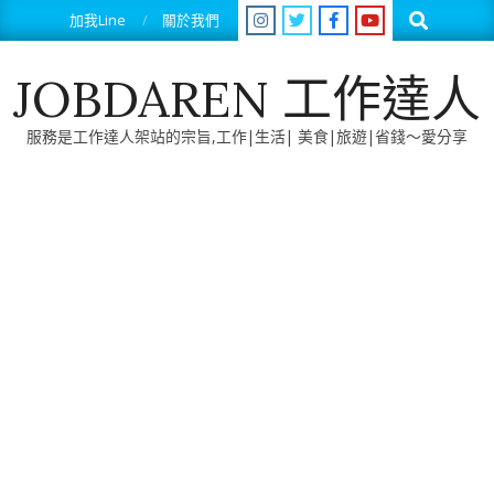
Skip
Search
加我Line
關於我們
to
content
JOBDAREN 工作達人
服務是工作達人架站的宗旨,工作|生活| 美食|旅遊|省錢～愛分享
Primary
Navigation
Menu