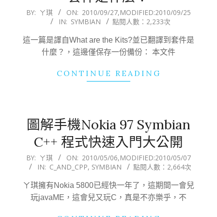
2010-
BY:
ㄚ琪
ON:
2010/09/27
,MODIFIED:
2010/09/25
IN:
SYMBIAN
點閱人數：2,233次
09-
27
這一篇是譯自What are the Kits?並已翻譯到套件是
什麼？，這邊僅保存一份備份： 本文件
CONTINUE READING
圖解手機Nokia 97 Symbian
C++ 程式快速入門大公開
2010-
BY:
ㄚ琪
ON:
2010/05/06
,MODIFIED:
2010/05/07
IN:
C_AND_CPP
,
SYMBIAN
點閱人數：2,664次
05-
06
ㄚ琪擁有Nokia 5800已經快一年了，這期間一會兒
玩javaME，這會兒又玩C，真是不亦樂乎，不