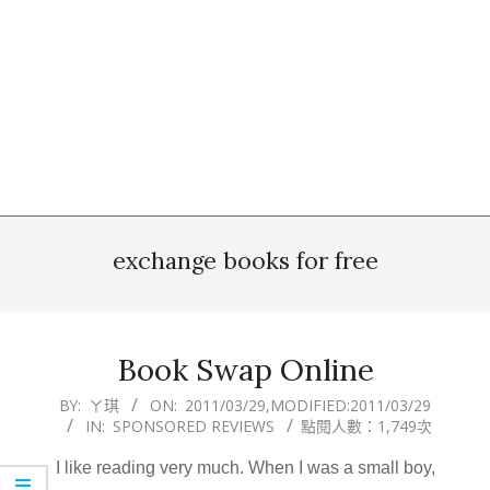
exchange books for free
Book Swap Online
2011-
BY:
ㄚ琪
ON:
2011/03/29
,MODIFIED:
2011/03/29
IN:
SPONSORED REVIEWS
點閱人數：1,749次
03-
29
I like reading very much. When I was a small boy,