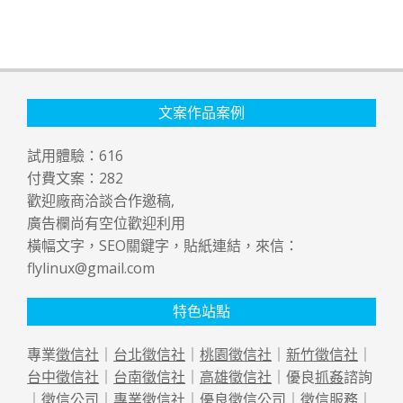
文案作品案例
試用體驗：
616
付費文案：
282
歡迎廠商洽談合作邀稿,
廣告欄尚有空位歡迎利用
橫幅文字，SEO關鍵字，貼紙連結，來信：
flylinux@gmail.com
特色站點
專業
徵信社
｜
台北徵信社
｜
桃園徵信社
｜
新竹徵信社
｜
台中徵信社
｜
台南徵信社
｜
高雄徵信社
｜優良
抓姦
諮詢
｜
徵信公司
｜專業
徵信社
｜優良
徵信公司
｜
徵信
服務｜