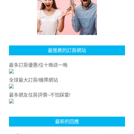
最推薦的訂房網站
最多訂房優惠/住十晚送一晚
全球最大訂房/機票網站
最多網友住房評價~不怕踩雷!
最新的回應