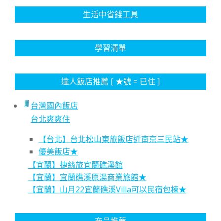
生活中省錢工具
學習清單
達人飯店推薦 [ ★號 = 已住 ]
台灣國內飯店
台北爽爽住
【台北】台北松山東旅飯店近南京三民站★
優美飯店★
【宜蘭】捷絲旅宜蘭礁溪館
【宜蘭】宜蘭礁溪原湯商業旅館★
【宜蘭】山月22宜蘭礁溪Villa可以民宿包棟★
商品推薦