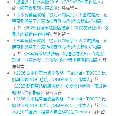
「
遊世界：日本大阪2016 - JOBDAREN 工作達人
」
於〈
關西機場到大阪南港
〉發佈留言
「
日本賞櫻全攻略｜從九州到東京 7 大區域推薦、花
期預測與親子自駕追櫻實測心得 (內含租車折扣碼)
-
」於〈
2025 新宿車站飯店推薦｜10 間交通便利、夜
景佳的新宿住宿指南
〉發佈留言
「
日本賞櫻全攻略｜從九州到東京 7 大區域推薦、花
期預測與親子自駕追櫻實測心得 (內含租車折扣碼)
-
」於〈
日本賞櫻熱點推薦｜精選必訪名所、花期預
測與「自駕追櫻」全攻略 (內含租車專屬折扣碼)
〉發
佈留言
「
2026 日本租車自駕全攻略：Tabirai、TOCOO 比
價與保險 NOC 避坑 - JOBDAREN 工作達人
」於
〈
2025 新宿車站飯店推薦｜10 間交通便利、夜景佳
的新宿住宿指南
〉發佈留言
「
2026 日本租車自駕全攻略：Tabirai、TOCOO 比
價與保險 NOC 避坑 - JOBDAREN 工作達人
」於〈
日
本九州F3自駕，租車人氣首選就在Tabirai
〉發佈留