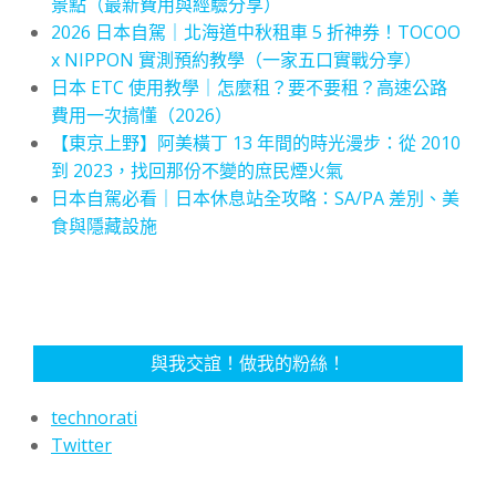
景點（最新費用與經驗分享）
2026 日本自駕｜北海道中秋租車 5 折神券！TOCOO
x NIPPON 實測預約教學（一家五口實戰分享）
日本 ETC 使用教學｜怎麼租？要不要租？高速公路
費用一次搞懂（2026）
【東京上野】阿美橫丁 13 年間的時光漫步：從 2010
到 2023，找回那份不變的庶民煙火氣
日本自駕必看｜日本休息站全攻略：SA/PA 差別、美
食與隱藏設施
與我交誼！做我的粉絲！
technorati
Twitter