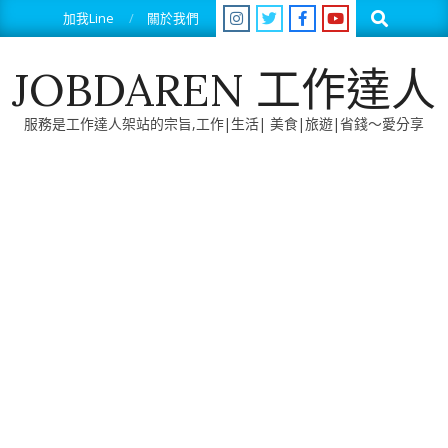
Skip
Search
加我Line
關於我們
to
content
JOBDAREN 工作達人
服務是工作達人架站的宗旨,工作|生活| 美食|旅遊|省錢～愛分享
Primary
Navigation
Menu