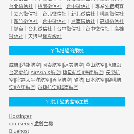
台北徵信社
｜
桃園徵信社
｜
台中徵信社
｜專業
外遇
調查
｜立案
徵信社
｜
台北徵信社
｜
新北徵信社
｜
桃園徵信社
｜
新竹徵信社
｜
台中徵信社
｜
台南徵信社
｜
高雄徵信社
｜
抓姦
｜
台北徵信社
｜
台中徵信社
｜
台中徵信社
｜
高雄
徵信社
｜天狼星
網頁設計
ㄚ琪搭過的飛機
威航||
港龍航空
||
國泰航空
||
達美航空
||
釜山航空
||
虎航跟
台灣虎航
||
AirAsia X航空
||
捷星航空
||
海南航空
||
長榮航
空
||
宿霧太平洋航空
||
香草航空
||
酷航
||
日本航空
||
樂桃航
空
||
立榮航空
||
越捷航空
||
越南航空
ㄚ琪用過的虛擬主機
Hostinger
interserver虛擬主機
Bluehost