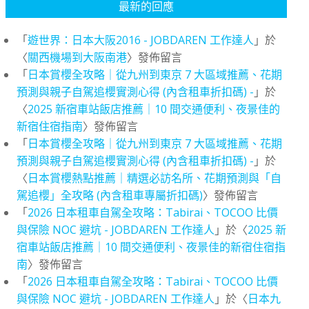
最新的回應
「
遊世界：日本大阪2016 - JOBDAREN 工作達人
」於
〈
關西機場到大阪南港
〉發佈留言
「
日本賞櫻全攻略｜從九州到東京 7 大區域推薦、花期
預測與親子自駕追櫻實測心得 (內含租車折扣碼) -
」於
〈
2025 新宿車站飯店推薦｜10 間交通便利、夜景佳的
新宿住宿指南
〉發佈留言
「
日本賞櫻全攻略｜從九州到東京 7 大區域推薦、花期
預測與親子自駕追櫻實測心得 (內含租車折扣碼) -
」於
〈
日本賞櫻熱點推薦｜精選必訪名所、花期預測與「自
駕追櫻」全攻略 (內含租車專屬折扣碼)
〉發佈留言
「
2026 日本租車自駕全攻略：Tabirai、TOCOO 比價
與保險 NOC 避坑 - JOBDAREN 工作達人
」於〈
2025 新
宿車站飯店推薦｜10 間交通便利、夜景佳的新宿住宿指
南
〉發佈留言
「
2026 日本租車自駕全攻略：Tabirai、TOCOO 比價
與保險 NOC 避坑 - JOBDAREN 工作達人
」於〈
日本九