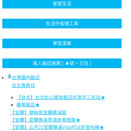
家居生活
生活中省錢工具
學習清單
達人飯店推薦 [ ★號 = 已住 ]
台灣國內飯店
台北爽爽住
【台北】台北松山東旅飯店近南京三民站★
優美飯店★
【宜蘭】捷絲旅宜蘭礁溪館
【宜蘭】宜蘭礁溪原湯商業旅館★
【宜蘭】山月22宜蘭礁溪Villa可以民宿包棟★