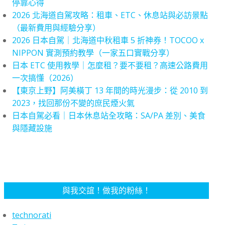
停靠心得
2026 北海道自駕攻略：租車、ETC、休息站與必訪景點
（最新費用與經驗分享）
2026 日本自駕｜北海道中秋租車 5 折神券！TOCOO x
NIPPON 實測預約教學（一家五口實戰分享）
日本 ETC 使用教學｜怎麼租？要不要租？高速公路費用
一次搞懂（2026）
【東京上野】阿美橫丁 13 年間的時光漫步：從 2010 到
2023，找回那份不變的庶民煙火氣
日本自駕必看｜日本休息站全攻略：SA/PA 差別、美食
與隱藏設施
與我交誼！做我的粉絲！
technorati