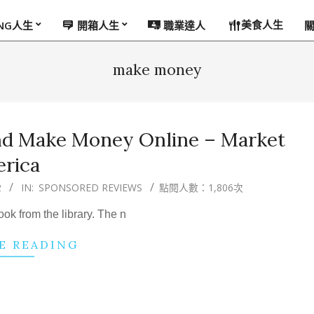
美食人生
ING人生
開箱人生
職業達人
make money
nd Make Money Online – Market
rica
2
IN:
SPONSORED REVIEWS
點閱人數：1,806次
ok from the library. The n
E READING