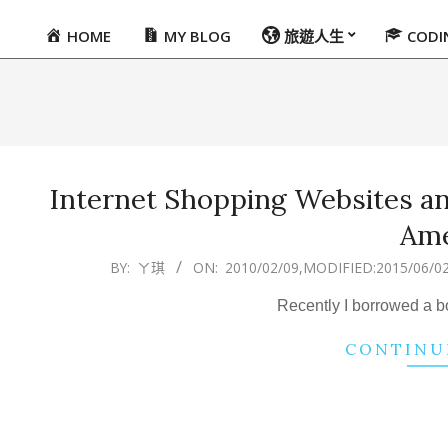
HOME
MY BLOG
旅遊人生
COD
Primary
Navigation
Menu
Internet Shopping Websites a
Ame
2010-
BY:
ㄚ琪
ON:
2010/02/09
,MODIFIED:
2015/06/0
02-
Recently I borrowed a bo
09
CONTINU