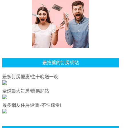
最推薦的訂房網站
最多訂房優惠/住十晚送一晚
全球最大訂房/機票網站
最多網友住房評價~不怕踩雷!