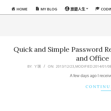
HOME
MY BLOG
旅遊人生
COD
Primary
Navigation
Menu
Quick and Simple Password R
and Offic
2013-
BY:
ㄚ琪
ON:
2013/12/23
,MODIFIED:
2014/01/0
12-
A few days ago I receive
23
CONTINU