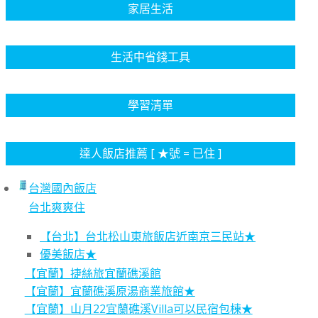
家居生活
生活中省錢工具
學習清單
達人飯店推薦 [ ★號 = 已住 ]
台灣國內飯店
台北爽爽住
【台北】台北松山東旅飯店近南京三民站★
優美飯店★
【宜蘭】捷絲旅宜蘭礁溪館
【宜蘭】宜蘭礁溪原湯商業旅館★
【宜蘭】山月22宜蘭礁溪Villa可以民宿包棟★