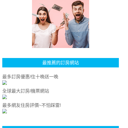
最推薦的訂房網站
最多訂房優惠/住十晚送一晚
全球最大訂房/機票網站
最多網友住房評價~不怕踩雷!