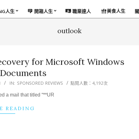
美食人生
ING人生
開箱人生
職業達人
outlook
ecovery for Microsoft Windows
e Documents
8
IN:
SPONSORED REVIEWS
點閱人數：4,192次
d a mail that titled “**UR
E READING