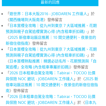
最新的回應
「
遊世界：日本大阪2016 - JOBDAREN 工作達人
」於
〈
關西機場到大阪南港
〉發佈留言
「
日本賞櫻全攻略｜從九州到東京 7 大區域推薦、花期
預測與親子自駕追櫻實測心得 (內含租車折扣碼) -
」於
〈
2025 新宿車站飯店推薦｜10 間交通便利、夜景佳的
新宿住宿指南
〉發佈留言
「
日本賞櫻全攻略｜從九州到東京 7 大區域推薦、花期
預測與親子自駕追櫻實測心得 (內含租車折扣碼) -
」於
〈
日本賞櫻熱點推薦｜精選必訪名所、花期預測與「自
駕追櫻」全攻略 (內含租車專屬折扣碼)
〉發佈留言
「
2026 日本租車自駕全攻略：Tabirai、TOCOO 比價
與保險 NOC 避坑 - JOBDAREN 工作達人
」於〈
2025 新
宿車站飯店推薦｜10 間交通便利、夜景佳的新宿住宿指
南
〉發佈留言
「
2026 日本租車自駕全攻略：Tabirai、TOCOO 比價
與保險 NOC 避坑 - JOBDAREN 工作達人
」於〈
日本九