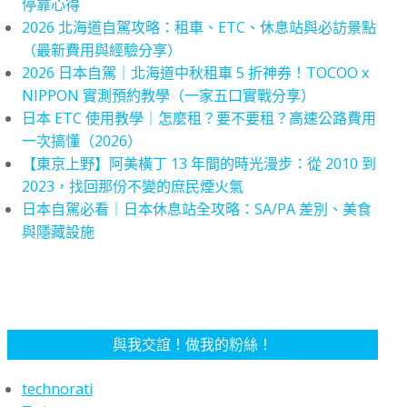
停靠心得
2026 北海道自駕攻略：租車、ETC、休息站與必訪景點
（最新費用與經驗分享）
2026 日本自駕｜北海道中秋租車 5 折神券！TOCOO x
NIPPON 實測預約教學（一家五口實戰分享）
日本 ETC 使用教學｜怎麼租？要不要租？高速公路費用
一次搞懂（2026）
【東京上野】阿美橫丁 13 年間的時光漫步：從 2010 到
2023，找回那份不變的庶民煙火氣
日本自駕必看｜日本休息站全攻略：SA/PA 差別、美食
與隱藏設施
與我交誼！做我的粉絲！
technorati