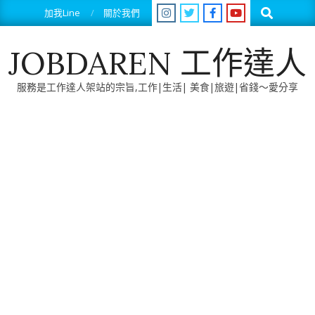
Skip
Search
加我Line
關於我們
to
content
JOBDAREN 工作達人
服務是工作達人架站的宗旨,工作|生活| 美食|旅遊|省錢～愛分享
Primary
Navigation
Menu