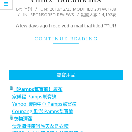
2013-
BY:
ㄚ琪
ON:
2013/12/23
,MODIFIED:
2014/01/08
IN:
SPONSORED REVIEWS
點閱人數：4,192次
12-
23
A few days ago I received a mail that titled “**UR
CONTINUE READING
寶寶用品
【Pamps幫寶適】尿布
家樂福 Pamps幫寶適
Yahoo 購物中心 Pamps幫寶適
Coupang 酷澎 Pamps幫寶適
衣物清潔
清淨海健康呵護天然洗衣精