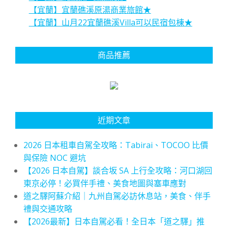
【宜蘭】宜蘭礁溪原湯商業旅館★
【宜蘭】山月22宜蘭礁溪Villa可以民宿包棟★
商品推薦
近期文章
2026 日本租車自駕全攻略：Tabirai、TOCOO 比價
與保險 NOC 避坑
【2026 日本自駕】談合坂 SA 上行全攻略：河口湖回
東京必停！必買伴手禮、美食地圖與塞車應對
道之驛阿蘇介紹｜九州自駕必訪休息站，美食、伴手
禮與交通攻略
【2026最新】日本自駕必看！全日本「道之驛」推