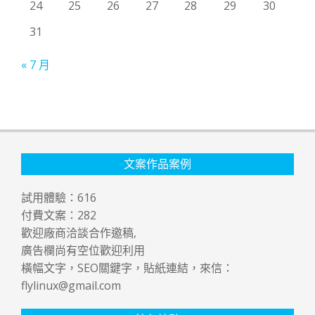
24
25
26
27
28
29
30
31
« 7 月
文案作品案例
試用體驗：
616
付費文案：
282
歡迎廠商洽談合作邀稿,
廣告欄尚有空位歡迎利用
橫幅文字，SEO關鍵字，貼紙連結，來信：
flylinux@gmail.com