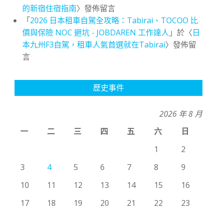
的新宿住宿指南
〉發佈留言
「
2026 日本租車自駕全攻略：Tabirai、TOCOO 比
價與保險 NOC 避坑 - JOBDAREN 工作達人
」於〈
日
本九州F3自駕，租車人氣首選就在Tabirai
〉發佈留
言
歷史事件
2026 年 8 月
一
二
三
四
五
六
日
1
2
3
4
5
6
7
8
9
10
11
12
13
14
15
16
17
18
19
20
21
22
23