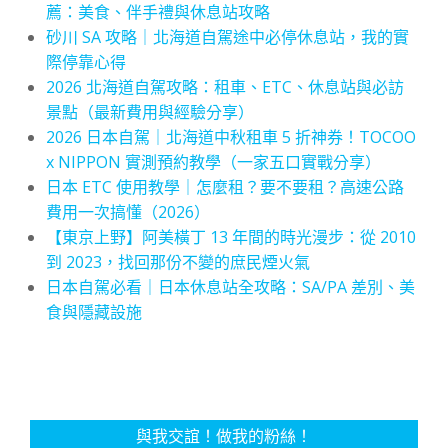
薦：美食、伴手禮與休息站攻略
砂川 SA 攻略｜北海道自駕途中必停休息站，我的實
際停靠心得
2026 北海道自駕攻略：租車、ETC、休息站與必訪
景點（最新費用與經驗分享）
2026 日本自駕｜北海道中秋租車 5 折神券！TOCOO
x NIPPON 實測預約教學（一家五口實戰分享）
日本 ETC 使用教學｜怎麼租？要不要租？高速公路
費用一次搞懂（2026）
【東京上野】阿美橫丁 13 年間的時光漫步：從 2010
到 2023，找回那份不變的庶民煙火氣
日本自駕必看｜日本休息站全攻略：SA/PA 差別、美
食與隱藏設施
與我交誼！做我的粉絲！