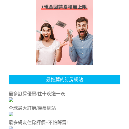
最推薦的訂房網站
最多訂房優惠/住十晚送一晚
全球最大訂房/機票網站
最多網友住房評價~不怕踩雷!