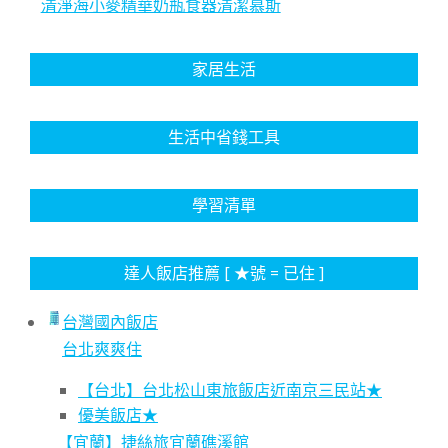
清淨海小麥精華奶瓶食器清潔慕斯
家居生活
生活中省錢工具
學習清單
達人飯店推薦 [ ★號 = 已住 ]
台灣國內飯店
台北爽爽住
【台北】台北松山東旅飯店近南京三民站★
優美飯店★
【宜蘭】捷絲旅宜蘭礁溪館