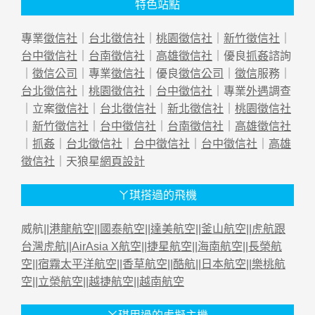
特色站點
專業
徵信社
｜
台北徵信社
｜
桃園徵信社
｜
新竹徵信社
｜
台中徵信社
｜
台南徵信社
｜
高雄徵信社
｜優良
抓姦
諮詢
｜
徵信公司
｜專業
徵信社
｜優良
徵信公司
｜
徵信
服務｜
台北徵信社
｜
桃園徵信社
｜
台中徵信社
｜專業
外遇
調查
｜立案
徵信社
｜
台北徵信社
｜
新北徵信社
｜
桃園徵信社
｜
新竹徵信社
｜
台中徵信社
｜
台南徵信社
｜
高雄徵信社
｜
抓姦
｜
台北徵信社
｜
台中徵信社
｜
台中徵信社
｜
高雄
徵信社
｜天狼星
網頁設計
ㄚ琪搭過的飛機
威航||
港龍航空
||
國泰航空
||
達美航空
||
釜山航空
||
虎航跟
台灣虎航
||
AirAsia X航空
||
捷星航空
||
海南航空
||
長榮航
空
||
宿霧太平洋航空
||
香草航空
||
酷航
||
日本航空
||
樂桃航
空
||
立榮航空
||
越捷航空
||
越南航空
ㄚ琪用過的虛擬主機