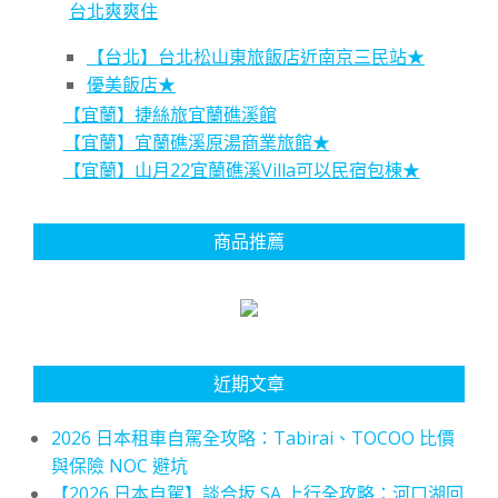
台北爽爽住
【台北】台北松山東旅飯店近南京三民站★
優美飯店★
【宜蘭】捷絲旅宜蘭礁溪館
【宜蘭】宜蘭礁溪原湯商業旅館★
【宜蘭】山月22宜蘭礁溪Villa可以民宿包棟★
商品推薦
近期文章
2026 日本租車自駕全攻略：Tabirai、TOCOO 比價
與保險 NOC 避坑
【2026 日本自駕】談合坂 SA 上行全攻略：河口湖回