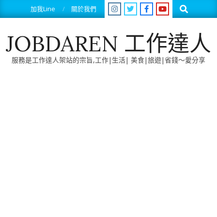
Skip
Search
加我Line
關於我們
to
content
JOBDAREN 工作達人
服務是工作達人架站的宗旨,工作|生活| 美食|旅遊|省錢～愛分享
Primary
Navigation
Menu