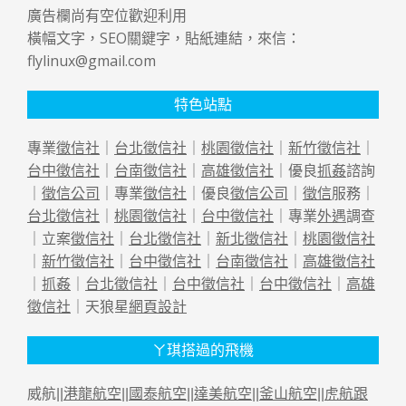
廣告欄尚有空位歡迎利用
橫幅文字，SEO關鍵字，貼紙連結，來信：
flylinux@gmail.com
特色站點
專業
徵信社
｜
台北徵信社
｜
桃園徵信社
｜
新竹徵信社
｜
台中徵信社
｜
台南徵信社
｜
高雄徵信社
｜優良
抓姦
諮詢
｜
徵信公司
｜專業
徵信社
｜優良
徵信公司
｜
徵信
服務｜
台北徵信社
｜
桃園徵信社
｜
台中徵信社
｜專業
外遇
調查
｜立案
徵信社
｜
台北徵信社
｜
新北徵信社
｜
桃園徵信社
｜
新竹徵信社
｜
台中徵信社
｜
台南徵信社
｜
高雄徵信社
｜
抓姦
｜
台北徵信社
｜
台中徵信社
｜
台中徵信社
｜
高雄
徵信社
｜天狼星
網頁設計
ㄚ琪搭過的飛機
威航||
港龍航空
||
國泰航空
||
達美航空
||
釜山航空
||
虎航跟