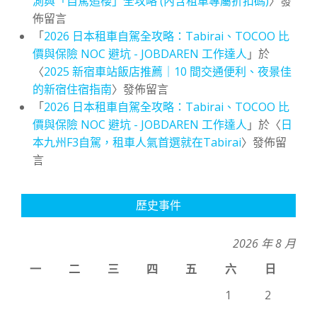
測與「自駕追櫻」全攻略 (內含租車專屬折扣碼)
〉發
佈留言
「
2026 日本租車自駕全攻略：Tabirai、TOCOO 比
價與保險 NOC 避坑 - JOBDAREN 工作達人
」於
〈
2025 新宿車站飯店推薦｜10 間交通便利、夜景佳
的新宿住宿指南
〉發佈留言
「
2026 日本租車自駕全攻略：Tabirai、TOCOO 比
價與保險 NOC 避坑 - JOBDAREN 工作達人
」於〈
日
本九州F3自駕，租車人氣首選就在Tabirai
〉發佈留
言
歷史事件
2026 年 8 月
一
二
三
四
五
六
日
1
2