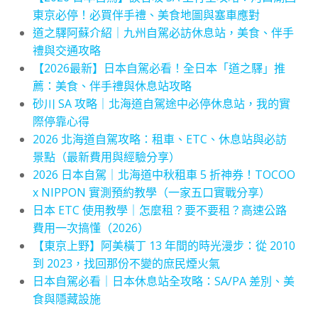
東京必停！必買伴手禮、美食地圖與塞車應對
道之驛阿蘇介紹｜九州自駕必訪休息站，美食、伴手
禮與交通攻略
【2026最新】日本自駕必看！全日本「道之驛」推
薦：美食、伴手禮與休息站攻略
砂川 SA 攻略｜北海道自駕途中必停休息站，我的實
際停靠心得
2026 北海道自駕攻略：租車、ETC、休息站與必訪
景點（最新費用與經驗分享）
2026 日本自駕｜北海道中秋租車 5 折神券！TOCOO
x NIPPON 實測預約教學（一家五口實戰分享）
日本 ETC 使用教學｜怎麼租？要不要租？高速公路
費用一次搞懂（2026）
【東京上野】阿美橫丁 13 年間的時光漫步：從 2010
到 2023，找回那份不變的庶民煙火氣
日本自駕必看｜日本休息站全攻略：SA/PA 差別、美
食與隱藏設施