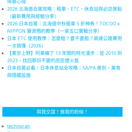
停靠心得
2026 北海道自駕攻略：租車、ETC、休息站與必訪景點
（最新費用與經驗分享）
2026 日本自駕｜北海道中秋租車 5 折神券！TOCOO x
NIPPON 實測預約教學（一家五口實戰分享）
日本 ETC 使用教學｜怎麼租？要不要租？高速公路費用
一次搞懂（2026）
【東京上野】阿美橫丁 13 年間的時光漫步：從 2010 到
2023，找回那份不變的庶民煙火氣
日本自駕必看｜日本休息站全攻略：SA/PA 差別、美食
與隱藏設施
與我交誼！做我的粉絲！
technorati