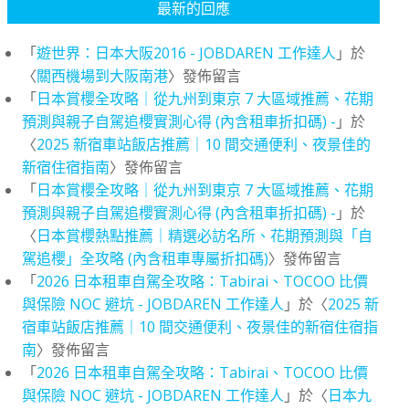
最新的回應
「
遊世界：日本大阪2016 - JOBDAREN 工作達人
」於
〈
關西機場到大阪南港
〉發佈留言
「
日本賞櫻全攻略｜從九州到東京 7 大區域推薦、花期
預測與親子自駕追櫻實測心得 (內含租車折扣碼) -
」於
〈
2025 新宿車站飯店推薦｜10 間交通便利、夜景佳的
新宿住宿指南
〉發佈留言
「
日本賞櫻全攻略｜從九州到東京 7 大區域推薦、花期
預測與親子自駕追櫻實測心得 (內含租車折扣碼) -
」於
〈
日本賞櫻熱點推薦｜精選必訪名所、花期預測與「自
駕追櫻」全攻略 (內含租車專屬折扣碼)
〉發佈留言
「
2026 日本租車自駕全攻略：Tabirai、TOCOO 比價
與保險 NOC 避坑 - JOBDAREN 工作達人
」於〈
2025 新
宿車站飯店推薦｜10 間交通便利、夜景佳的新宿住宿指
南
〉發佈留言
「
2026 日本租車自駕全攻略：Tabirai、TOCOO 比價
與保險 NOC 避坑 - JOBDAREN 工作達人
」於〈
日本九