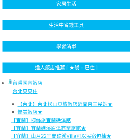
家居生活
生活中省錢工具
學習清單
達人飯店推薦 [ ★號 = 已住 ]
台灣國內飯店
台北爽爽住
【台北】台北松山東旅飯店近南京三民站★
優美飯店★
【宜蘭】捷絲旅宜蘭礁溪館
【宜蘭】宜蘭礁溪原湯商業旅館★
【宜蘭】山月22宜蘭礁溪Villa可以民宿包棟★