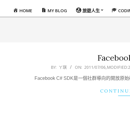
HOME
MY BLOG
旅遊人生
COD
Primary
Navigation
Menu
Faceboo
2011-
BY:
ㄚ琪
ON:
2011/07/06
,MODIFIED:
2
07-
Facebook C# SDK是一個社群導向的開
06
CONTINU