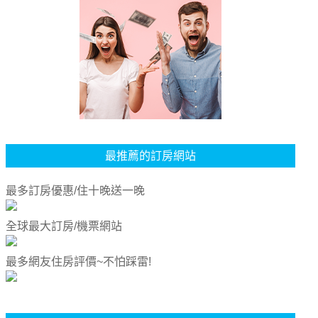
最推薦的訂房網站
最多訂房優惠/住十晚送一晚
全球最大訂房/機票網站
最多網友住房評價~不怕踩雷!