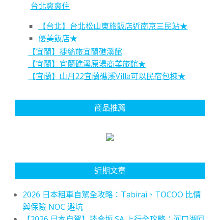
台北爽爽住
【台北】台北松山東旅飯店近南京三民站★
優美飯店★
【宜蘭】捷絲旅宜蘭礁溪館
【宜蘭】宜蘭礁溪原湯商業旅館★
【宜蘭】山月22宜蘭礁溪Villa可以民宿包棟★
商品推薦
近期文章
2026 日本租車自駕全攻略：Tabirai、TOCOO 比價
與保險 NOC 避坑
【2026 日本自駕】談合坂 SA 上行全攻略：河口湖回