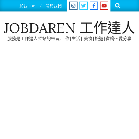
Skip
Search
加我Line
關於我們
to
content
JOBDAREN 工作達人
服務是工作達人架站的宗旨,工作|生活| 美食|旅遊|省錢～愛分享
Primary
Navigation
Menu