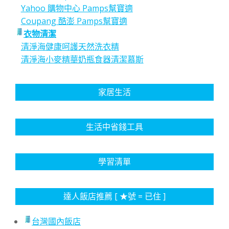
Yahoo 購物中心 Pamps幫寶適
Coupang 酷澎 Pamps幫寶適
衣物清潔
清淨海健康呵護天然洗衣精
清淨海小麥精華奶瓶食器清潔慕斯
家居生活
生活中省錢工具
學習清單
達人飯店推薦 [ ★號 = 已住 ]
台灣國內飯店