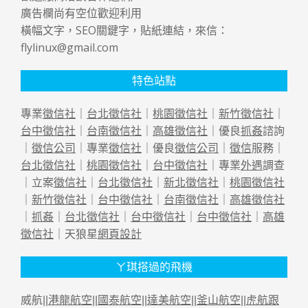
廣告欄尚有空位歡迎利用
橫幅文字，SEO關鍵字，貼紙連結，來信：
flylinux@gmail.com
特色站點
專業
徵信社
｜
台北徵信社
｜
桃園徵信社
｜
新竹徵信社
｜
台中徵信社
｜
台南徵信社
｜
高雄徵信社
｜優良
抓姦
諮詢
｜
徵信公司
｜專業
徵信社
｜優良
徵信公司
｜
徵信
服務｜
台北徵信社
｜
桃園徵信社
｜
台中徵信社
｜專業
外遇
調查
｜立案
徵信社
｜
台北徵信社
｜
新北徵信社
｜
桃園徵信社
｜
新竹徵信社
｜
台中徵信社
｜
台南徵信社
｜
高雄徵信社
｜
抓姦
｜
台北徵信社
｜
台中徵信社
｜
台中徵信社
｜
高雄
徵信社
｜天狼星
網頁設計
ㄚ琪搭過的飛機
威航||
港龍航空
||
國泰航空
||
達美航空
||
釜山航空
||
虎航跟