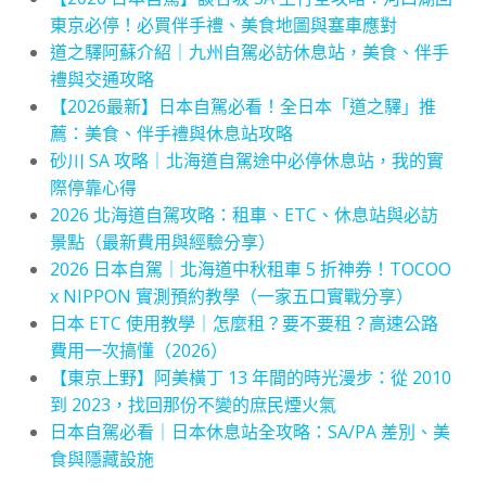
東京必停！必買伴手禮、美食地圖與塞車應對
道之驛阿蘇介紹｜九州自駕必訪休息站，美食、伴手
禮與交通攻略
【2026最新】日本自駕必看！全日本「道之驛」推
薦：美食、伴手禮與休息站攻略
砂川 SA 攻略｜北海道自駕途中必停休息站，我的實
際停靠心得
2026 北海道自駕攻略：租車、ETC、休息站與必訪
景點（最新費用與經驗分享）
2026 日本自駕｜北海道中秋租車 5 折神券！TOCOO
x NIPPON 實測預約教學（一家五口實戰分享）
日本 ETC 使用教學｜怎麼租？要不要租？高速公路
費用一次搞懂（2026）
【東京上野】阿美橫丁 13 年間的時光漫步：從 2010
到 2023，找回那份不變的庶民煙火氣
日本自駕必看｜日本休息站全攻略：SA/PA 差別、美
食與隱藏設施