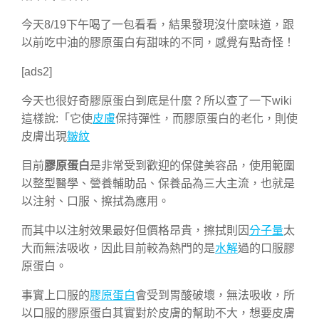
今天8/19下午喝了一包看看，結果發現沒什麼味道，跟
以前吃中油的膠原蛋白有甜味的不同，感覺有點奇怪！
[ads2]
今天也很好奇膠原蛋白到底是什麼？所以查了一下wiki
這樣說:「它使
皮膚
保持彈性，而膠原蛋白的老化，則使
皮膚出現
皺紋
目前
膠原蛋白
是非常受到歡迎的保健美容品，使用範圍
以整型醫學、營養輔助品、保養品為三大主流，也就是
以注射、口服、擦拭為應用。
而其中以注射效果最好但價格昂貴，擦拭則因
分子量
太
大而無法吸收，因此目前較為熱門的是
水解
過的口服膠
原蛋白。
事實上口服的
膠原蛋白
會受到胃酸破壞，無法吸收，所
以口服的膠原蛋白其實對於皮膚的幫助不大，想要皮膚