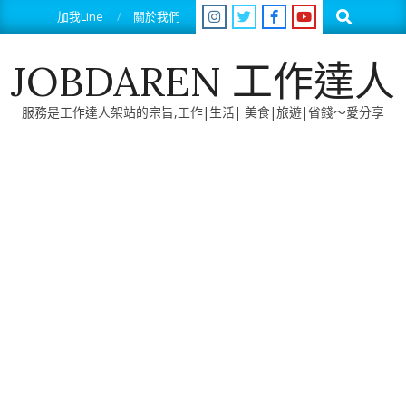
Skip
Search
加我Line
關於我們
to
content
JOBDAREN 工作達人
服務是工作達人架站的宗旨,工作|生活| 美食|旅遊|省錢～愛分享
Primary
Navigation
Menu