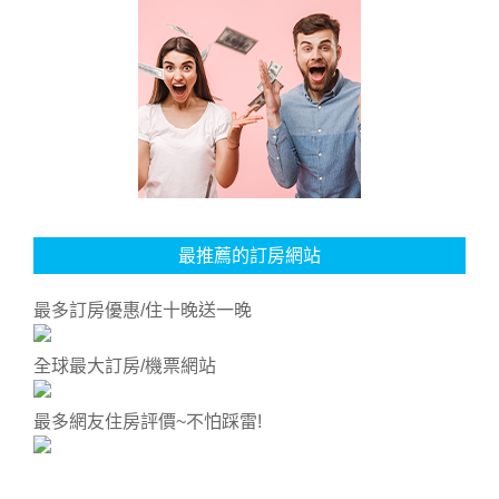
最推薦的訂房網站
最多訂房優惠/住十晚送一晚
全球最大訂房/機票網站
最多網友住房評價~不怕踩雷!