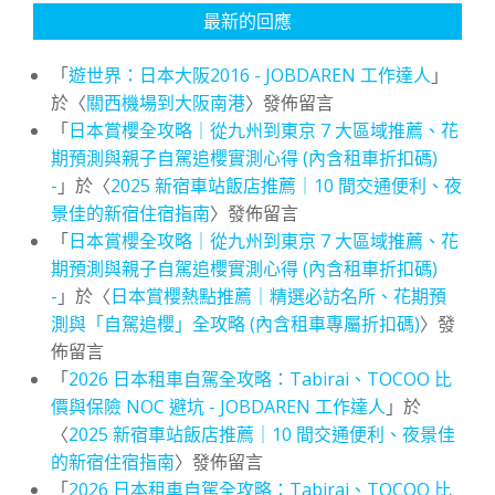
最新的回應
「
遊世界：日本大阪2016 - JOBDAREN 工作達人
」
於〈
關西機場到大阪南港
〉發佈留言
「
日本賞櫻全攻略｜從九州到東京 7 大區域推薦、花
期預測與親子自駕追櫻實測心得 (內含租車折扣碼)
-
」於〈
2025 新宿車站飯店推薦｜10 間交通便利、夜
景佳的新宿住宿指南
〉發佈留言
「
日本賞櫻全攻略｜從九州到東京 7 大區域推薦、花
期預測與親子自駕追櫻實測心得 (內含租車折扣碼)
-
」於〈
日本賞櫻熱點推薦｜精選必訪名所、花期預
測與「自駕追櫻」全攻略 (內含租車專屬折扣碼)
〉發
佈留言
「
2026 日本租車自駕全攻略：Tabirai、TOCOO 比
價與保險 NOC 避坑 - JOBDAREN 工作達人
」於
〈
2025 新宿車站飯店推薦｜10 間交通便利、夜景佳
的新宿住宿指南
〉發佈留言
「
2026 日本租車自駕全攻略：Tabirai、TOCOO 比