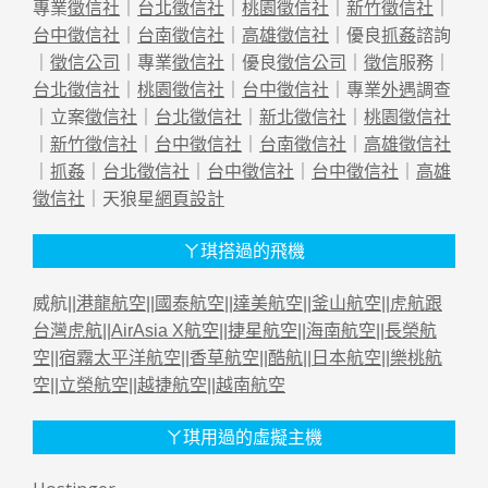
專業
徵信社
｜
台北徵信社
｜
桃園徵信社
｜
新竹徵信社
｜
台中徵信社
｜
台南徵信社
｜
高雄徵信社
｜優良
抓姦
諮詢
｜
徵信公司
｜專業
徵信社
｜優良
徵信公司
｜
徵信
服務｜
台北徵信社
｜
桃園徵信社
｜
台中徵信社
｜專業
外遇
調查
｜立案
徵信社
｜
台北徵信社
｜
新北徵信社
｜
桃園徵信社
｜
新竹徵信社
｜
台中徵信社
｜
台南徵信社
｜
高雄徵信社
｜
抓姦
｜
台北徵信社
｜
台中徵信社
｜
台中徵信社
｜
高雄
徵信社
｜天狼星
網頁設計
ㄚ琪搭過的飛機
威航||
港龍航空
||
國泰航空
||
達美航空
||
釜山航空
||
虎航跟
台灣虎航
||
AirAsia X航空
||
捷星航空
||
海南航空
||
長榮航
空
||
宿霧太平洋航空
||
香草航空
||
酷航
||
日本航空
||
樂桃航
空
||
立榮航空
||
越捷航空
||
越南航空
ㄚ琪用過的虛擬主機