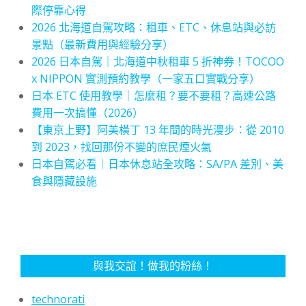
際停靠心得
2026 北海道自駕攻略：租車、ETC、休息站與必訪
景點（最新費用與經驗分享）
2026 日本自駕｜北海道中秋租車 5 折神券！TOCOO
x NIPPON 實測預約教學（一家五口實戰分享）
日本 ETC 使用教學｜怎麼租？要不要租？高速公路
費用一次搞懂（2026）
【東京上野】阿美橫丁 13 年間的時光漫步：從 2010
到 2023，找回那份不變的庶民煙火氣
日本自駕必看｜日本休息站全攻略：SA/PA 差別、美
食與隱藏設施
與我交誼！做我的粉絲！
technorati