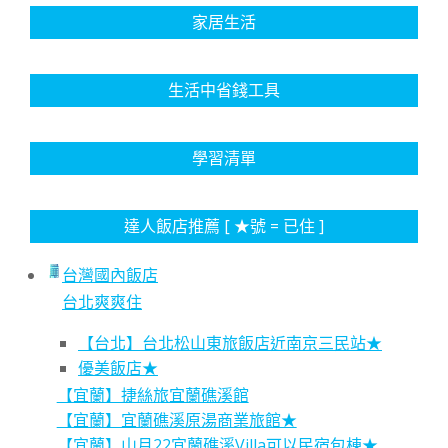
家居生活
生活中省錢工具
學習清單
達人飯店推薦 [ ★號 = 已住 ]
台灣國內飯店
台北爽爽住
【台北】台北松山東旅飯店近南京三民站★
優美飯店★
【宜蘭】捷絲旅宜蘭礁溪館
【宜蘭】宜蘭礁溪原湯商業旅館★
【宜蘭】山月22宜蘭礁溪Villa可以民宿包棟★