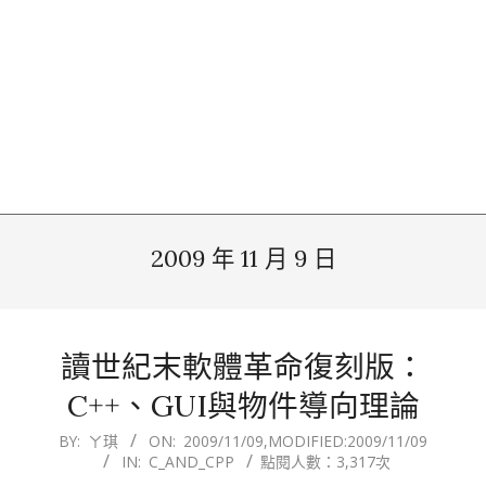
2009 年 11 月 9 日
讀世紀末軟體革命復刻版：
C++、GUI與物件導向理論
2009-
BY:
ㄚ琪
ON:
2009/11/09
,MODIFIED:
2009/11/09
IN:
C_AND_CPP
點閱人數：3,317次
11-