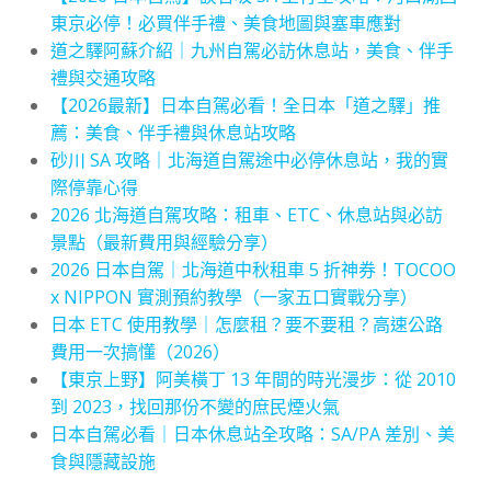
東京必停！必買伴手禮、美食地圖與塞車應對
道之驛阿蘇介紹｜九州自駕必訪休息站，美食、伴手
禮與交通攻略
【2026最新】日本自駕必看！全日本「道之驛」推
薦：美食、伴手禮與休息站攻略
砂川 SA 攻略｜北海道自駕途中必停休息站，我的實
際停靠心得
2026 北海道自駕攻略：租車、ETC、休息站與必訪
景點（最新費用與經驗分享）
2026 日本自駕｜北海道中秋租車 5 折神券！TOCOO
x NIPPON 實測預約教學（一家五口實戰分享）
日本 ETC 使用教學｜怎麼租？要不要租？高速公路
費用一次搞懂（2026）
【東京上野】阿美橫丁 13 年間的時光漫步：從 2010
到 2023，找回那份不變的庶民煙火氣
日本自駕必看｜日本休息站全攻略：SA/PA 差別、美
食與隱藏設施