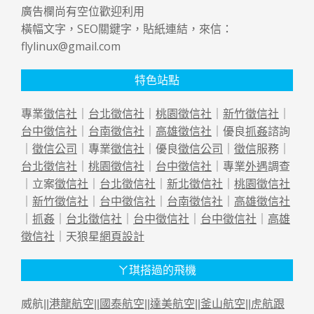
廣告欄尚有空位歡迎利用
橫幅文字，SEO關鍵字，貼紙連結，來信：
flylinux@gmail.com
特色站點
專業
徵信社
｜
台北徵信社
｜
桃園徵信社
｜
新竹徵信社
｜
台中徵信社
｜
台南徵信社
｜
高雄徵信社
｜優良
抓姦
諮詢
｜
徵信公司
｜專業
徵信社
｜優良
徵信公司
｜
徵信
服務｜
台北徵信社
｜
桃園徵信社
｜
台中徵信社
｜專業
外遇
調查
｜立案
徵信社
｜
台北徵信社
｜
新北徵信社
｜
桃園徵信社
｜
新竹徵信社
｜
台中徵信社
｜
台南徵信社
｜
高雄徵信社
｜
抓姦
｜
台北徵信社
｜
台中徵信社
｜
台中徵信社
｜
高雄
徵信社
｜天狼星
網頁設計
ㄚ琪搭過的飛機
威航||
港龍航空
||
國泰航空
||
達美航空
||
釜山航空
||
虎航跟