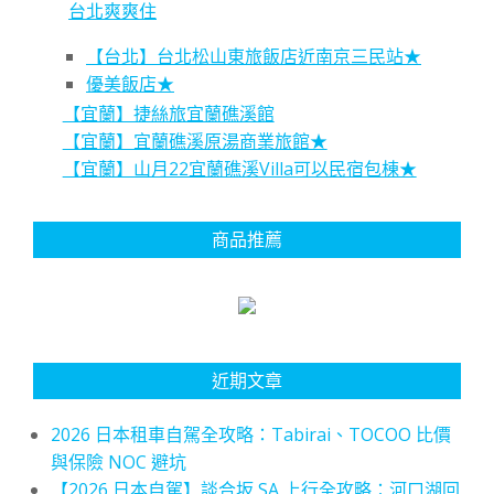
台北爽爽住
【台北】台北松山東旅飯店近南京三民站★
優美飯店★
【宜蘭】捷絲旅宜蘭礁溪館
【宜蘭】宜蘭礁溪原湯商業旅館★
【宜蘭】山月22宜蘭礁溪Villa可以民宿包棟★
商品推薦
近期文章
2026 日本租車自駕全攻略：Tabirai、TOCOO 比價
與保險 NOC 避坑
【2026 日本自駕】談合坂 SA 上行全攻略：河口湖回