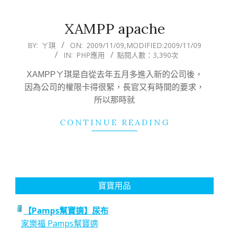
XAMPP apache
2009-
BY:
ㄚ琪
ON:
2009/11/09
,MODIFIED:
2009/11/09
IN:
PHP應用
點閱人數：3,390次
11-
09
XAMPPㄚ琪是自從去年五月多進入新的公司後，
因為公司的權限卡得很緊，長官又有時間的要求，
所以那時就
CONTINUE READING
寶寶用品
【Pamps幫寶適】尿布
家樂福 Pamps幫寶適