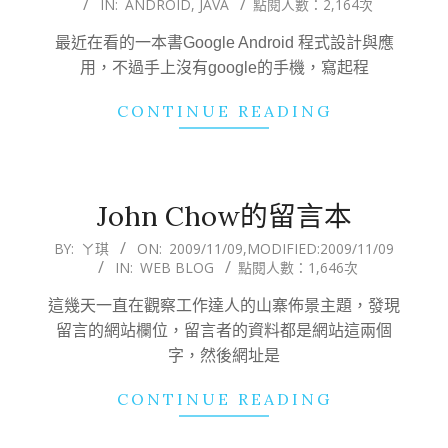
IN:
ANDROID
,
JAVA
點閱人數：2,164次
11-
09
最近在看的一本書Google Android 程式設計與應
用，不過手上沒有google的手機，寫起程
CONTINUE READING
John Chow的留言本
2009-
BY:
ㄚ琪
ON:
2009/11/09
,MODIFIED:
2009/11/09
IN:
WEB BLOG
點閱人數：1,646次
11-
09
這幾天一直在觀察工作達人的山寨佈景主題，發現
留言的網站欄位，留言者的資料都是網站這兩個
字，然後網址是
CONTINUE READING