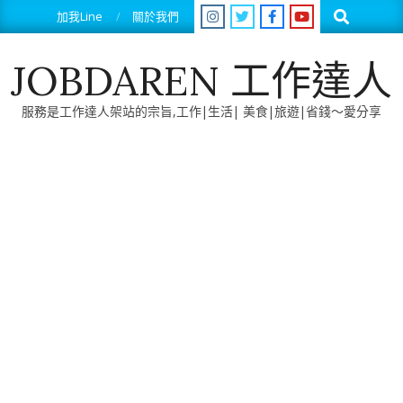
Skip
Search
加我Line
關於我們
to
content
JOBDAREN 工作達人
服務是工作達人架站的宗旨,工作|生活| 美食|旅遊|省錢～愛分享
Primary
Navigation
Menu