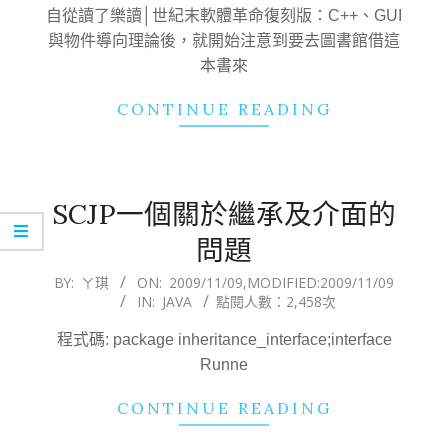
09
自從讀了樂讀│世紀末軟體革命復刻版：C++、GUI
與物件導向理論後，就開始注意到要去圖書館借這
本書來
CONTINUE READING
SCJP一個關於繼承及介面的
問題
2009-
BY:
ㄚ琪
ON:
2009/11/09
,MODIFIED:
2009/11/09
IN:
JAVA
點閱人數：2,458次
11-
09
程式碼: package inheritance_interface;interface
Runne
CONTINUE READING