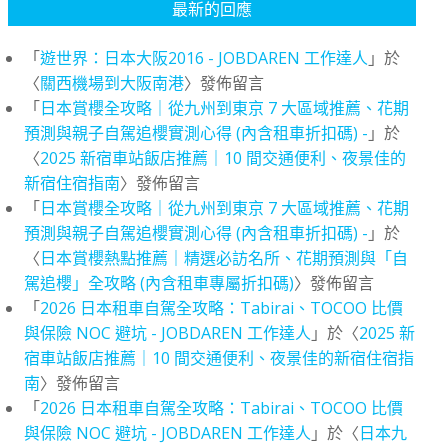
最新的回應
「
遊世界：日本大阪2016 - JOBDAREN 工作達人
」於
〈
關西機場到大阪南港
〉發佈留言
「
日本賞櫻全攻略｜從九州到東京 7 大區域推薦、花期
預測與親子自駕追櫻實測心得 (內含租車折扣碼) -
」於
〈
2025 新宿車站飯店推薦｜10 間交通便利、夜景佳的
新宿住宿指南
〉發佈留言
「
日本賞櫻全攻略｜從九州到東京 7 大區域推薦、花期
預測與親子自駕追櫻實測心得 (內含租車折扣碼) -
」於
〈
日本賞櫻熱點推薦｜精選必訪名所、花期預測與「自
駕追櫻」全攻略 (內含租車專屬折扣碼)
〉發佈留言
「
2026 日本租車自駕全攻略：Tabirai、TOCOO 比價
與保險 NOC 避坑 - JOBDAREN 工作達人
」於〈
2025 新
宿車站飯店推薦｜10 間交通便利、夜景佳的新宿住宿指
南
〉發佈留言
「
2026 日本租車自駕全攻略：Tabirai、TOCOO 比價
與保險 NOC 避坑 - JOBDAREN 工作達人
」於〈
日本九