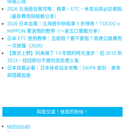
停靠心得
2026 北海道自駕攻略：租車、ETC、休息站與必訪景點
（最新費用與經驗分享）
2026 日本自駕｜北海道中秋租車 5 折神券！TOCOO x
NIPPON 實測預約教學（一家五口實戰分享）
日本 ETC 使用教學｜怎麼租？要不要租？高速公路費用
一次搞懂（2026）
【東京上野】阿美橫丁 13 年間的時光漫步：從 2010 到
2023，找回那份不變的庶民煙火氣
日本自駕必看｜日本休息站全攻略：SA/PA 差別、美食
與隱藏設施
與我交誼！做我的粉絲！
technorati