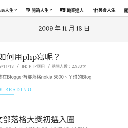
美食人生
ING人生
開箱人生
職業達人
2009 年 11 月 18 日
PI 如何用php寫呢？
9/11/18
IN:
PHP應用
點閱人數：2,933次
gger有部落格nokia 5800、ㄚ琪的Blog
E READING
華文部落格大獎初選入圍