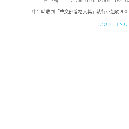
BY:
ㄚ琪
ON:
2009/11/18
,MODIFIED:
2009
11-
中午時收到「華文部落格大獎」執行小組於2009年
18
CONTINU