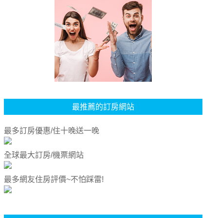
最推薦的訂房網站
最多訂房優惠/住十晚送一晚
全球最大訂房/機票網站
最多網友住房評價~不怕踩雷!