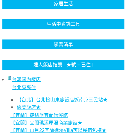
家居生活
生活中省錢工具
學習清單
達人飯店推薦 [ ★號 = 已住 ]
台灣國內飯店
台北爽爽住
【台北】台北松山東旅飯店近南京三民站★
優美飯店★
【宜蘭】捷絲旅宜蘭礁溪館
【宜蘭】宜蘭礁溪原湯商業旅館★
【宜蘭】山月22宜蘭礁溪Villa可以民宿包棟★