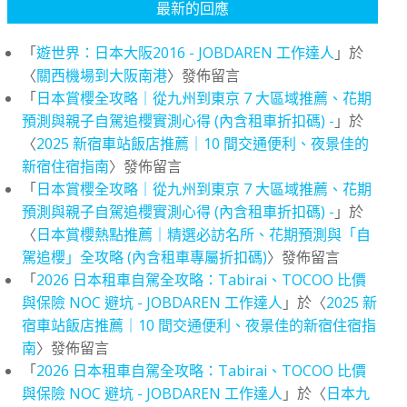
最新的回應
「
遊世界：日本大阪2016 - JOBDAREN 工作達人
」於
〈
關西機場到大阪南港
〉發佈留言
「
日本賞櫻全攻略｜從九州到東京 7 大區域推薦、花期
預測與親子自駕追櫻實測心得 (內含租車折扣碼) -
」於
〈
2025 新宿車站飯店推薦｜10 間交通便利、夜景佳的
新宿住宿指南
〉發佈留言
「
日本賞櫻全攻略｜從九州到東京 7 大區域推薦、花期
預測與親子自駕追櫻實測心得 (內含租車折扣碼) -
」於
〈
日本賞櫻熱點推薦｜精選必訪名所、花期預測與「自
駕追櫻」全攻略 (內含租車專屬折扣碼)
〉發佈留言
「
2026 日本租車自駕全攻略：Tabirai、TOCOO 比價
與保險 NOC 避坑 - JOBDAREN 工作達人
」於〈
2025 新
宿車站飯店推薦｜10 間交通便利、夜景佳的新宿住宿指
南
〉發佈留言
「
2026 日本租車自駕全攻略：Tabirai、TOCOO 比價
與保險 NOC 避坑 - JOBDAREN 工作達人
」於〈
日本九