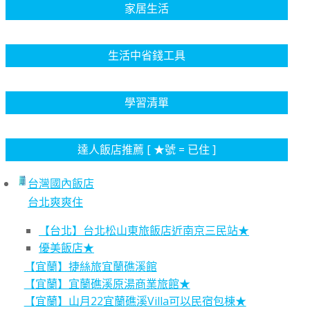
家居生活
生活中省錢工具
學習清單
達人飯店推薦 [ ★號 = 已住 ]
台灣國內飯店
台北爽爽住
【台北】台北松山東旅飯店近南京三民站★
優美飯店★
【宜蘭】捷絲旅宜蘭礁溪館
【宜蘭】宜蘭礁溪原湯商業旅館★
【宜蘭】山月22宜蘭礁溪Villa可以民宿包棟★