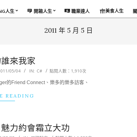
美食人生
ING人生
開箱人生
職業達人
2011 年 5 月 5 日
的誰來我家
011/05/04
IN:
C#
點閱人數：1,910次
er的Friend Connect、樂多的樂多訪客、
E READING
 魅力約會霜立大功