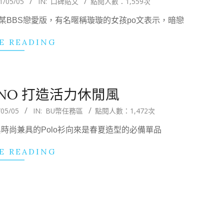
1/05/05
IN:
口碑貼文
點閱人數：1,559次
BBS戀愛版，有名暱稱璇璇的女孩po文表示，暗戀
E READING
RDANO 打造活力休閒風
/05/05
IN:
BU幣任務區
點閱人數：1,472次
 休閒與時尚兼具的Polo衫向來是春夏造型的必備單品
E READING