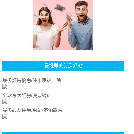
最推薦的訂房網站
最多訂房優惠/住十晚送一晚
全球最大訂房/機票網站
最多網友住房評價~不怕踩雷!