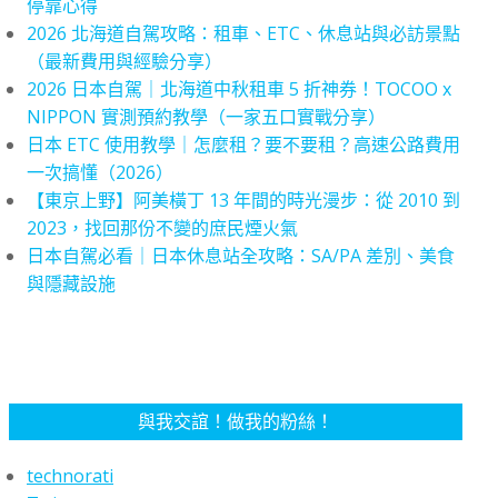
停靠心得
2026 北海道自駕攻略：租車、ETC、休息站與必訪景點
（最新費用與經驗分享）
2026 日本自駕｜北海道中秋租車 5 折神券！TOCOO x
NIPPON 實測預約教學（一家五口實戰分享）
日本 ETC 使用教學｜怎麼租？要不要租？高速公路費用
一次搞懂（2026）
【東京上野】阿美橫丁 13 年間的時光漫步：從 2010 到
2023，找回那份不變的庶民煙火氣
日本自駕必看｜日本休息站全攻略：SA/PA 差別、美食
與隱藏設施
與我交誼！做我的粉絲！
technorati