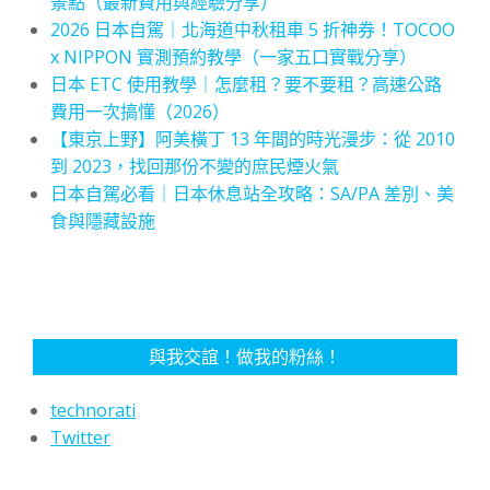
景點（最新費用與經驗分享）
2026 日本自駕｜北海道中秋租車 5 折神券！TOCOO
x NIPPON 實測預約教學（一家五口實戰分享）
日本 ETC 使用教學｜怎麼租？要不要租？高速公路
費用一次搞懂（2026）
【東京上野】阿美橫丁 13 年間的時光漫步：從 2010
到 2023，找回那份不變的庶民煙火氣
日本自駕必看｜日本休息站全攻略：SA/PA 差別、美
食與隱藏設施
與我交誼！做我的粉絲！
technorati
Twitter