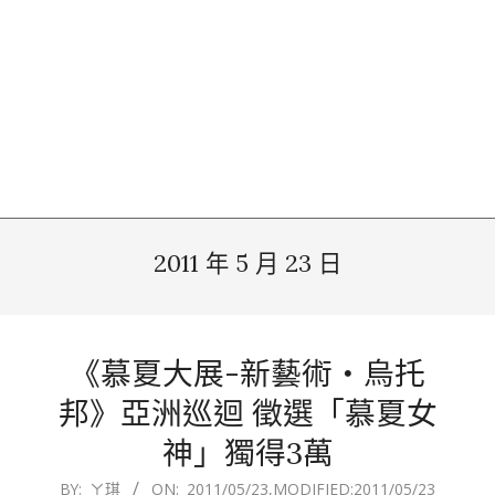
2011 年 5 月 23 日
《慕夏大展-新藝術‧烏托
邦》亞洲巡迴 徵選「慕夏女
神」獨得3萬
2011-
BY:
ㄚ琪
ON:
2011/05/23
,MODIFIED:
2011/05/23