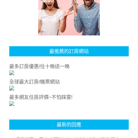
最推薦的訂房網站
最多訂房優惠/住十晚送一晚
全球最大訂房/機票網站
最多網友住房評價~不怕踩雷!
最新的回應