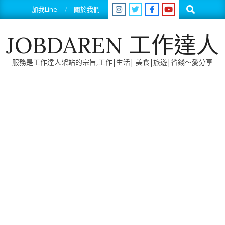
Skip
Search
加我Line
關於我們
to
content
JOBDAREN 工作達人
服務是工作達人架站的宗旨,工作|生活| 美食|旅遊|省錢～愛分享
Primary
Navigation
Menu