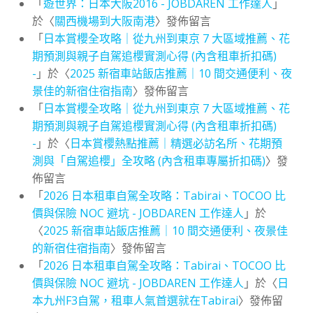
「
遊世界：日本大阪2016 - JOBDAREN 工作達人
」
於〈
關西機場到大阪南港
〉發佈留言
「
日本賞櫻全攻略｜從九州到東京 7 大區域推薦、花
期預測與親子自駕追櫻實測心得 (內含租車折扣碼)
-
」於〈
2025 新宿車站飯店推薦｜10 間交通便利、夜
景佳的新宿住宿指南
〉發佈留言
「
日本賞櫻全攻略｜從九州到東京 7 大區域推薦、花
期預測與親子自駕追櫻實測心得 (內含租車折扣碼)
-
」於〈
日本賞櫻熱點推薦｜精選必訪名所、花期預
測與「自駕追櫻」全攻略 (內含租車專屬折扣碼)
〉發
佈留言
「
2026 日本租車自駕全攻略：Tabirai、TOCOO 比
價與保險 NOC 避坑 - JOBDAREN 工作達人
」於
〈
2025 新宿車站飯店推薦｜10 間交通便利、夜景佳
的新宿住宿指南
〉發佈留言
「
2026 日本租車自駕全攻略：Tabirai、TOCOO 比
價與保險 NOC 避坑 - JOBDAREN 工作達人
」於〈
日
本九州F3自駕，租車人氣首選就在Tabirai
〉發佈留