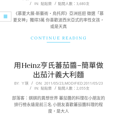
IN:
貼貼樂
點閱人數：3,680次
05-
23
《慕夏大展-新藝術‧烏托邦》亞洲巡迴 徵選「慕
夏女神」獨得3萬 你喜歡波西米亞式的率性女孩，
或是天真
CONTINUE READING
用Heinz亨氏蕃茄醬–簡單做
出茄汁義大利麵
2011-
BY:
ㄚ琪
ON:
2011/05/23
,MODIFIED:
2011/05/23
IN:
貼貼樂
點閱人數：2,055次
05-
23
部落客：娸娸的異想世界 蕃茄醬的料理在小朋友的
排行榜永遠是前三名 小朋友喜歡蕃茄醬料理的程
度，是大人