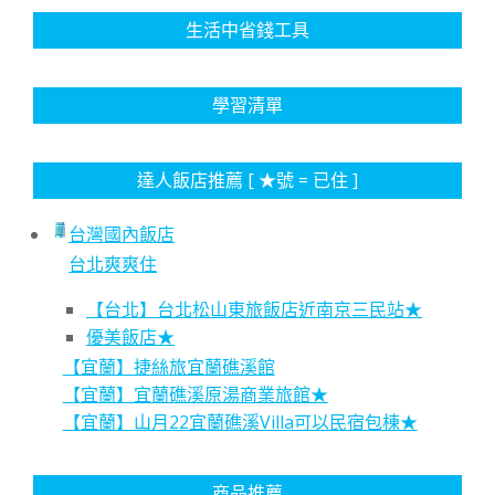
生活中省錢工具
學習清單
達人飯店推薦 [ ★號 = 已住 ]
台灣國內飯店
台北爽爽住
【台北】台北松山東旅飯店近南京三民站★
優美飯店★
【宜蘭】捷絲旅宜蘭礁溪館
【宜蘭】宜蘭礁溪原湯商業旅館★
【宜蘭】山月22宜蘭礁溪Villa可以民宿包棟★
商品推薦