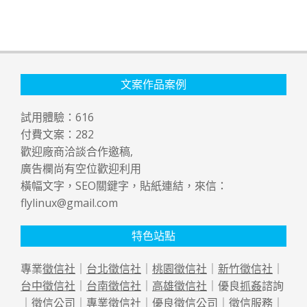
文案作品案例
試用體驗：
616
付費文案：
282
歡迎廠商洽談合作邀稿,
廣告欄尚有空位歡迎利用
橫幅文字，SEO關鍵字，貼紙連結，來信：
flylinux@gmail.com
特色站點
專業
徵信社
｜
台北徵信社
｜
桃園徵信社
｜
新竹徵信社
｜
台中徵信社
｜
台南徵信社
｜
高雄徵信社
｜優良
抓姦
諮詢
｜
徵信公司
｜專業
徵信社
｜優良
徵信公司
｜
徵信
服務｜