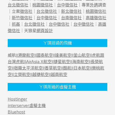
台北徵信社
｜
桃園徵信社
｜
台中徵信社
｜專業
外遇
調查
｜立案
徵信社
｜
台北徵信社
｜
新北徵信社
｜
桃園徵信社
｜
新竹徵信社
｜
台中徵信社
｜
台南徵信社
｜
高雄徵信社
｜
抓姦
｜
台北徵信社
｜
台中徵信社
｜
台中徵信社
｜
高雄
徵信社
｜天狼星
網頁設計
ㄚ琪搭過的飛機
威航||
港龍航空
||
國泰航空
||
達美航空
||
釜山航空
||
虎航跟
台灣虎航
||
AirAsia X航空
||
捷星航空
||
海南航空
||
長榮航
空
||
宿霧太平洋航空
||
香草航空
||
酷航
||
日本航空
||
樂桃航
空
||
立榮航空
||
越捷航空
||
越南航空
ㄚ琪用過的虛擬主機
Hostinger
interserver虛擬主機
Bluehost