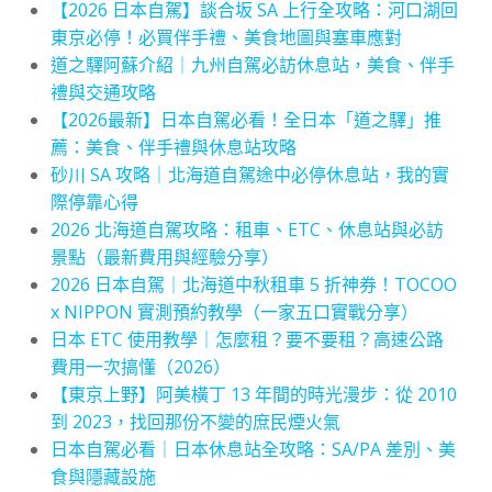
【2026 日本自駕】談合坂 SA 上行全攻略：河口湖回
東京必停！必買伴手禮、美食地圖與塞車應對
道之驛阿蘇介紹｜九州自駕必訪休息站，美食、伴手
禮與交通攻略
【2026最新】日本自駕必看！全日本「道之驛」推
薦：美食、伴手禮與休息站攻略
砂川 SA 攻略｜北海道自駕途中必停休息站，我的實
際停靠心得
2026 北海道自駕攻略：租車、ETC、休息站與必訪
景點（最新費用與經驗分享）
2026 日本自駕｜北海道中秋租車 5 折神券！TOCOO
x NIPPON 實測預約教學（一家五口實戰分享）
日本 ETC 使用教學｜怎麼租？要不要租？高速公路
費用一次搞懂（2026）
【東京上野】阿美橫丁 13 年間的時光漫步：從 2010
到 2023，找回那份不變的庶民煙火氣
日本自駕必看｜日本休息站全攻略：SA/PA 差別、美
食與隱藏設施