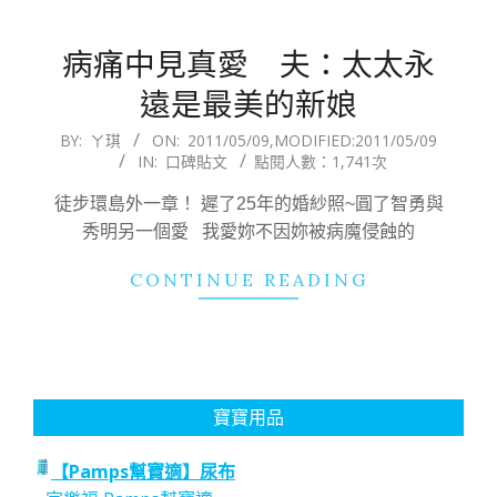
病痛中見真愛 夫：太太永
遠是最美的新娘
2011-
BY:
ㄚ琪
ON:
2011/05/09
,MODIFIED:
2011/05/09
IN:
口碑貼文
點閱人數：1,741次
05-
09
徒步環島外一章！ 遲了25年的婚紗照~圓了智勇與
秀明另一個愛 我愛妳不因妳被病魔侵蝕的
CONTINUE READING
寶寶用品
【Pamps幫寶適】尿布