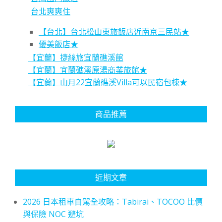
台北爽爽住
【台北】台北松山東旅飯店近南京三民站★
優美飯店★
【宜蘭】捷絲旅宜蘭礁溪館
【宜蘭】宜蘭礁溪原湯商業旅館★
【宜蘭】山月22宜蘭礁溪Villa可以民宿包棟★
商品推薦
近期文章
2026 日本租車自駕全攻略：Tabirai、TOCOO 比價
與保險 NOC 避坑