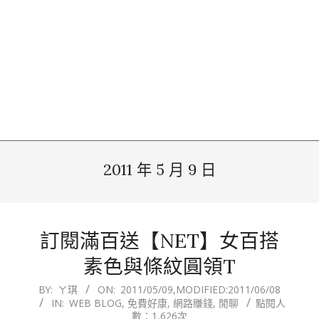
2011 年 5 月 9 日
訂閱滿百送【NET】女百搭
素色與條紋圓領T
2011-
BY:
ㄚ琪
ON:
2011/05/09
,MODIFIED:
2011/06/08
IN:
WEB BLOG
,
免費好康
,
網路賺錢
,
閒聊
點閱人
05-
數：1,626次