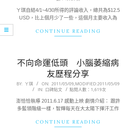
09
ㄚ琪自結4/1~4/30所得的評論收入，總共為$12.5
USD，比上個月少了一些，這個月主要收入為
CONTINUE READING
不向命運低頭 小腦萎縮病
友歷程分享
2011-
BY:
ㄚ琪
ON:
2011/05/09
,MODIFIED:
2011/05/09
IN:
口碑貼文
點閱人數：1,619次
05-
09
澎恰恰執導 2011.6.17 感動上映 劇情介紹： 跟許
多藍領階級一樣，智輝每天在大太陽下揮汗工作
CONTINUE READING