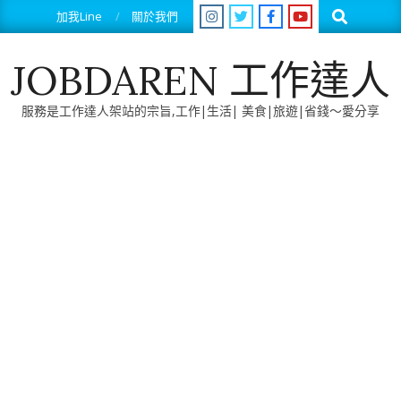
Skip
Search
加我Line
關於我們
to
content
JOBDAREN 工作達人
服務是工作達人架站的宗旨,工作|生活| 美食|旅遊|省錢～愛分享
Primary
Navigation
Menu