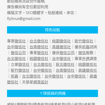
歡迎廠商洽談合作邀稿,
廣告欄尚有空位歡迎利用
橫幅文字，SEO關鍵字，貼紙連結，來信：
flylinux@gmail.com
特色站點
專業
徵信社
｜
台北徵信社
｜
桃園徵信社
｜
新竹徵信社
｜
台中徵信社
｜
台南徵信社
｜
高雄徵信社
｜優良
抓姦
諮詢
｜
徵信公司
｜專業
徵信社
｜優良
徵信公司
｜
徵信
服務｜
台北徵信社
｜
桃園徵信社
｜
台中徵信社
｜專業
外遇
調查
｜立案
徵信社
｜
台北徵信社
｜
新北徵信社
｜
桃園徵信社
｜
新竹徵信社
｜
台中徵信社
｜
台南徵信社
｜
高雄徵信社
｜
抓姦
｜
台北徵信社
｜
台中徵信社
｜
台中徵信社
｜
高雄
徵信社
｜天狼星
網頁設計
ㄚ琪搭過的飛機
威航||
港龍航空
||
國泰航空
||
達美航空
||
釜山航空
||
虎航跟