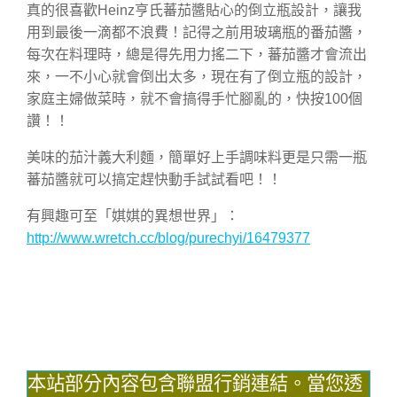
真的很喜歡Heinz亨氏蕃茄醬貼心的倒立瓶設計，讓我
用到最後一滴都不浪費！記得之前用玻璃瓶的番茄醬，
每次在料理時，總是得先用力搖二下，蕃茄醬才會流出
來，一不小心就會倒出太多，現在有了倒立瓶的設計，
家庭主婦做菜時，就不會搞得手忙腳亂的，快按100個
讚！！
美味的茄汁義大利麵，簡單好上手調味料更是只需一瓶
蕃茄醬就可以搞定趕快動手試試看吧！！
有興趣可至「娸娸的異想世界」：
http://www.wretch.cc/blog/purechyi/16479377
本站部分內容包含聯盟行銷連結。當您透