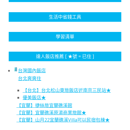
生活中省錢工具
學習清單
達人飯店推薦 [ ★號 = 已住 ]
台灣國內飯店
台北爽爽住
【台北】台北松山東旅飯店近南京三民站★
優美飯店★
【宜蘭】捷絲旅宜蘭礁溪館
【宜蘭】宜蘭礁溪原湯商業旅館★
【宜蘭】山月22宜蘭礁溪Villa可以民宿包棟★