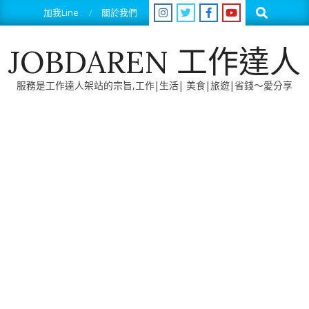
Skip
Search
加我Line
關於我們
to
content
JOBDAREN 工作達人
服務是工作達人架站的宗旨,工作|生活| 美食|旅遊|省錢～愛分享
Primary
Navigation
Menu