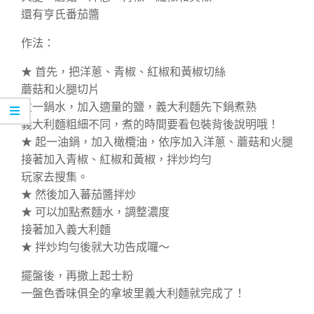
還有亨氏番茄醬
作法：
★ 首先，把洋蔥、青椒、紅椒和黃椒切絲
蘑菇和火腿切片
煮一鍋水，加入適量的鹽，義大利麵先下鍋煮熟
義大利麵粗細不同，煮的時間要看包裝背後說明哦！
★ 起一油鍋，加入橄欖油，依序加入洋蔥、蘑菇和火腿
接著加入青椒、紅椒和黃椒，拌炒均勻
玩家去搜集。
★ 然後加入蕃茄醬拌炒
★ 可以加點煮麵水，調整濃度
接著加入義大利麵
★ 拌炒均勻後就大功告成囉～
擺盤後，再撒上起士粉
一盤色香味俱全的拿坡里義大利麵就完成了！