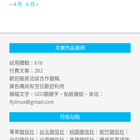
« 4 月
6 月 »
文案作品案例
試用體驗：
616
付費文案：
282
歡迎廠商洽談合作邀稿,
廣告欄尚有空位歡迎利用
橫幅文字，SEO關鍵字，貼紙連結，來信：
flylinux@gmail.com
特色站點
專業
徵信社
｜
台北徵信社
｜
桃園徵信社
｜
新竹徵信社
｜
台中徵信社
｜
台南徵信社
｜
高雄徵信社
｜優良
抓姦
諮詢