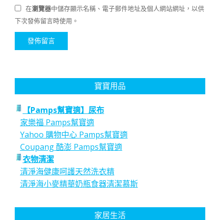
在
瀏覽器
中儲存顯示名稱、電子郵件地址及個人網站網址，以供
下次發佈留言時使用。
寶寶用品
【Pamps幫寶適】尿布
家樂福 Pamps幫寶適
Yahoo 購物中心 Pamps幫寶適
Coupang 酷澎 Pamps幫寶適
衣物清潔
清淨海健康呵護天然洗衣精
清淨海小麥精華奶瓶食器清潔慕斯
家居生活