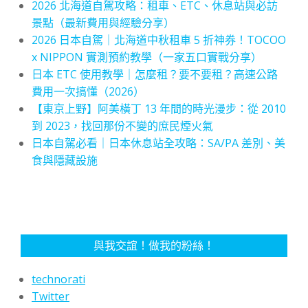
2026 北海道自駕攻略：租車、ETC、休息站與必訪
景點（最新費用與經驗分享）
2026 日本自駕｜北海道中秋租車 5 折神券！TOCOO
x NIPPON 實測預約教學（一家五口實戰分享）
日本 ETC 使用教學｜怎麼租？要不要租？高速公路
費用一次搞懂（2026）
【東京上野】阿美橫丁 13 年間的時光漫步：從 2010
到 2023，找回那份不變的庶民煙火氣
日本自駕必看｜日本休息站全攻略：SA/PA 差別、美
食與隱藏設施
與我交誼！做我的粉絲！
technorati
Twitter