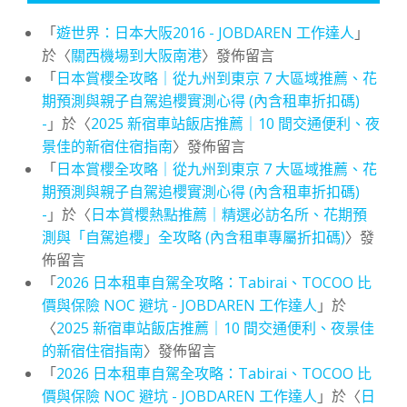
「
遊世界：日本大阪2016 - JOBDAREN 工作達人
」
於〈
關西機場到大阪南港
〉發佈留言
「
日本賞櫻全攻略｜從九州到東京 7 大區域推薦、花
期預測與親子自駕追櫻實測心得 (內含租車折扣碼)
-
」於〈
2025 新宿車站飯店推薦｜10 間交通便利、夜
景佳的新宿住宿指南
〉發佈留言
「
日本賞櫻全攻略｜從九州到東京 7 大區域推薦、花
期預測與親子自駕追櫻實測心得 (內含租車折扣碼)
-
」於〈
日本賞櫻熱點推薦｜精選必訪名所、花期預
測與「自駕追櫻」全攻略 (內含租車專屬折扣碼)
〉發
佈留言
「
2026 日本租車自駕全攻略：Tabirai、TOCOO 比
價與保險 NOC 避坑 - JOBDAREN 工作達人
」於
〈
2025 新宿車站飯店推薦｜10 間交通便利、夜景佳
的新宿住宿指南
〉發佈留言
「
2026 日本租車自駕全攻略：Tabirai、TOCOO 比
價與保險 NOC 避坑 - JOBDAREN 工作達人
」於〈
日