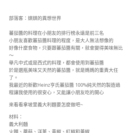
部落客：娸娸的異想世界
蕃茄醬的料理在小朋友的排行榜永遠是前三名
小朋友喜歡蕃茄醬料理的程度，是大人無法想像的
好像什麼食物，只要跟蕃茄醬有關，就會變得美味無比
～
舉凡中式或是西式的料理，都會使用到蕃茄醬
於是選瓶美味又天然的蕃茄醬，就是媽媽的重責大任
了。
我最近的新歡Heinz亨氏蕃茄醬 100%純天然的製造過
程讓我使用的很安心，又能讓小朋友吃的開心
來看看拿坡里義大利麵要怎麼做吧~
材料：
義大利麵
火腿、蘑菇、洋蔥、青椒、紅椒和黃椒