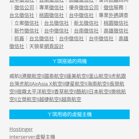
｜
徵信公司
｜專業
徵信社
｜優良
徵信公司
｜
徵信
服務｜
台北徵信社
｜
桃園徵信社
｜
台中徵信社
｜專業
外遇
調查
｜立案
徵信社
｜
台北徵信社
｜
新北徵信社
｜
桃園徵信社
｜
新竹徵信社
｜
台中徵信社
｜
台南徵信社
｜
高雄徵信社
｜
抓姦
｜
台北徵信社
｜
台中徵信社
｜
台中徵信社
｜
高雄
徵信社
｜天狼星
網頁設計
ㄚ琪搭過的飛機
威航||
港龍航空
||
國泰航空
||
達美航空
||
釜山航空
||
虎航跟
台灣虎航
||
AirAsia X航空
||
捷星航空
||
海南航空
||
長榮航
空
||
宿霧太平洋航空
||
香草航空
||
酷航
||
日本航空
||
樂桃航
空
||
立榮航空
||
越捷航空
||
越南航空
ㄚ琪用過的虛擬主機
Hostinger
interserver虛擬主機