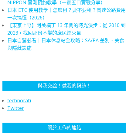
NIPPON 實測預約教學（一家五口實戰分享）
日本 ETC 使用教學｜怎麼租？要不要租？高速公路費用
一次搞懂（2026）
【東京上野】阿美橫丁 13 年間的時光漫步：從 2010 到
2023，找回那份不變的庶民煙火氣
日本自駕必看｜日本休息站全攻略：SA/PA 差別、美食
與隱藏設施
與我交誼！做我的粉絲！
technorati
Twitter
關於工作的連結