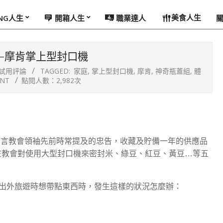
美食人生
ING人生
開箱人生
職業達人
-摩肯掌上型封口機
試用評論
TAGGED:
家庭
,
掌上型封口機
,
摩肯
,
神奇瓶蓋組
,
體
NT
點閱人數：2,982次
斷言教會領袖先前時常提及的忠告，收藏及貯備一年的供應品
在教會對使用大型封口機來密封米、綠豆、紅豆、黃豆…等五
出外旅遊時想帶點東西時，發生這樣的狀況怎麼辦：