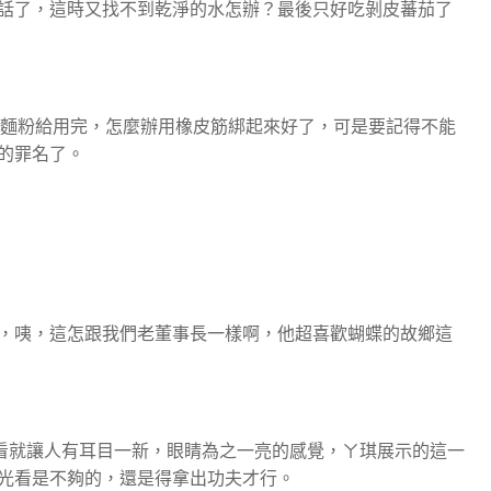
話了，這時又找不到乾淨的水怎辦？最後只好吃剝皮蕃茄了
包的麵粉給用完，怎麼辦用橡皮筋綁起來好了，可是要記得不能
的罪名了。
系列，咦，這怎跟我們老董事長一樣啊，他超喜歡蝴蝶的故鄉這
看就讓人有耳目一新，眼睛為之一亮的感覺，ㄚ琪展示的這一
光看是不夠的，還是得拿出功夫才行。