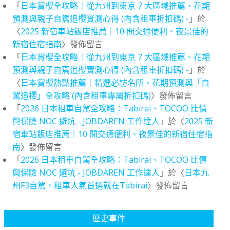
「
日本賞櫻全攻略｜從九州到東京 7 大區域推薦、花期
預測與親子自駕追櫻實測心得 (內含租車折扣碼) -
」於
〈
2025 新宿車站飯店推薦｜10 間交通便利、夜景佳的
新宿住宿指南
〉發佈留言
「
日本賞櫻全攻略｜從九州到東京 7 大區域推薦、花期
預測與親子自駕追櫻實測心得 (內含租車折扣碼) -
」於
〈
日本賞櫻熱點推薦｜精選必訪名所、花期預測與「自
駕追櫻」全攻略 (內含租車專屬折扣碼)
〉發佈留言
「
2026 日本租車自駕全攻略：Tabirai、TOCOO 比價
與保險 NOC 避坑 - JOBDAREN 工作達人
」於〈
2025 新
宿車站飯店推薦｜10 間交通便利、夜景佳的新宿住宿指
南
〉發佈留言
「
2026 日本租車自駕全攻略：Tabirai、TOCOO 比價
與保險 NOC 避坑 - JOBDAREN 工作達人
」於〈
日本九
州F3自駕，租車人氣首選就在Tabirai
〉發佈留言
歷史事件