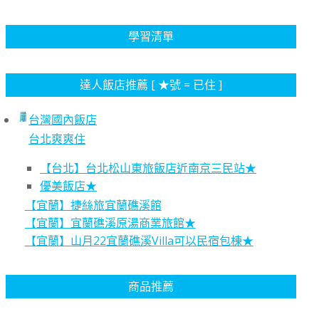
學習清單
達人飯店推薦 [ ★號 = 已住 ]
台灣國內飯店
台北爽爽住
【台北】台北松山東旅飯店近南京三民站★
優美飯店★
【宜蘭】捷絲旅宜蘭礁溪館
【宜蘭】宜蘭礁溪原湯商業旅館★
【宜蘭】山月22宜蘭礁溪Villa可以民宿包棟★
商品推薦