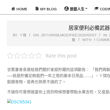
HOME
MY BLOG
旅遊人生
COD
Primary
Navigation
Menu
居家便利必備武器
BY:
ㄚ琪
ON:
2011/09/08
,MODIFIED:
2020/05/07
IN:
驗
WITH:
1 COMME
Rate this post
甘賓塞會長曾給我們關於家庭貯藏的這項勸告： 「我們再
──就是貯備足夠我們一年之用的基本日用品……」，ㄚ琪
穀類食物，是再也熟悉不過的了。
不過你可曾想過當你上班的時候想要帶點水果去吃，又或是