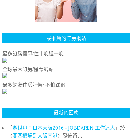
最推薦的訂房網站
最多訂房優惠/住十晚送一晚
全球最大訂房/機票網站
最多網友住房評價~不怕踩雷!
最新的回應
「
遊世界：日本大阪2016 - JOBDAREN 工作達人
」於
〈
關西機場到大阪南港
〉發佈留言