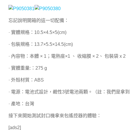
忘記說明開箱的這一切配備：
· 實體規格：10.5×4.5×5(cm)
· 包裝規格：13.7×5.5×14.5(cm)
· 內容物：本體 × 1；電熱座×1 、 收縮膜 × 2、 包裝袋 x 2
· 實體重量:：275 g
· 外殼材質：ABS
· 電源：電池式設計，鹼性3號電池兩顆。（註：我們是拿
· 產地：台灣
接下來開始測試封口機拿來包遙控器的體驗：
[ads2]