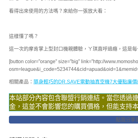
看得出來使用的方法嗎？來給你一張放大看：
這樣懂了嗎？
這一次的摩肯掌上型封口機親體驗，ㄚ琪直呼過癮，這是每
[button color=”orange” size=”big” link=”http://www.momos
osm=league&i_code=5234744&cid=apuad&oid=1&memid=
相關產品：
隨身輕巧的DR.SAVE電動抽真空機7大優點廉
本站部分內容包含聯盟行銷連結。當您透過
金，這並不會影響您的購買價格，但能支持
點我分享到F