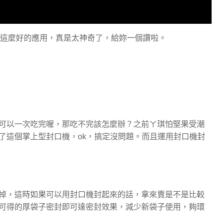
到了這麼好的應用，真是太神奇了，給妳一個讚啦。
可以一次吃完喔，那吃不完該怎麼辦？之前ㄚ琪怕堅果受潮
了這個掌上型封口機，ok，搞定沒問題。而且運用封口機封
掉，這時如果可以用封口機封起來的話，拿來賣是不是比較
可得的厚袋子密封即可達密封效果，減少新袋子使用，夠環