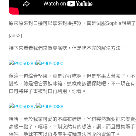
原來原來封口機可以拿來封遙控器，真是佩服Sophia想
[ads2]
接下來看看我們常買零嘴吃，但是吃不完的解決方法：
像這一包綜合堅果，真是好好吃啊，但是堅果太營養了，不
變軟，總是把它丟進冰箱，這樣應該很保險吧，不～現在有
口可將袋子重複封口再利用，你看。
哈哈，至於我家可愛的不織布娃娃，ㄚ琪突然想要把它變賣
高級一點了，嘻嘻，ㄚ琪突然有的想法，讚。而且搜集隨手
保吧，地球不可以再多產生這種無法回收的資源了。