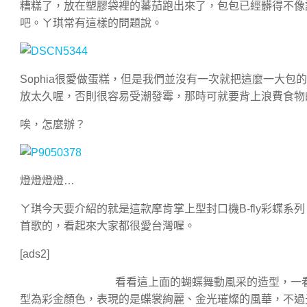
糟糕了，放在塑膠袋裡的蕃茄跑出來了，包包已經髒得不像
吧。ㄚ琪常有這樣的問題說。
Sophia很愛做蛋糕，但是我們並沒有一次就把這麼一大
放太久喔，否則很容易受潮發霉，那時可就要背上浪費食物
唉，怎麼辦？
燈燈燈燈…
ㄚ琪今天要介紹的就是這款摩肯掌上型封口機B-fly彩蝶
首歌的，看起來大家都很愛台灣喔。
[ads2]
看看這上面的蝴蝶舞動風采的造型，一
型為彩金顏色，表現的是蝶裳絢麗、金光璀燦的風華，不過