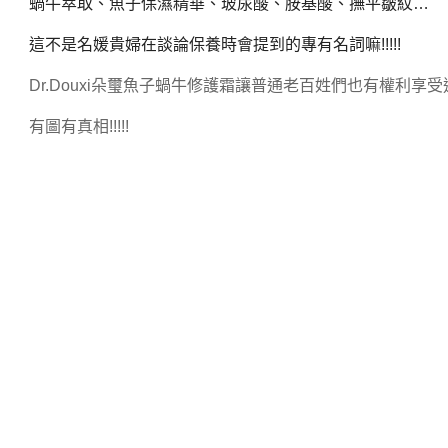
蝸牛萃取、魚子保濕精華、玻尿酸、胺基酸、撫平皺紋
…
這不是名媛貴婦在談論保養時會提到的專有名詞嘛
!!!!!
Dr.Douxi
朵璽魚子蝸牛修護霜讓普通老百姓們也有權利享受
有圖有真相
!!!!!