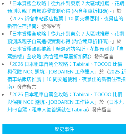
「
日本賞櫻全攻略｜從九州到東京 7 大區域推薦、花期
預測與親子自駕追櫻實測心得 (內含租車折扣碼) -
」於
〈
2025 新宿車站飯店推薦｜10 間交通便利、夜景佳的
新宿住宿指南
〉發佈留言
「
日本賞櫻全攻略｜從九州到東京 7 大區域推薦、花期
預測與親子自駕追櫻實測心得 (內含租車折扣碼) -
」於
〈
日本賞櫻熱點推薦｜精選必訪名所、花期預測與「自
駕追櫻」全攻略 (內含租車專屬折扣碼)
〉發佈留言
「
2026 日本租車自駕全攻略：Tabirai、TOCOO 比價
與保險 NOC 避坑 - JOBDAREN 工作達人
」於〈
2025 新
宿車站飯店推薦｜10 間交通便利、夜景佳的新宿住宿指
南
〉發佈留言
「
2026 日本租車自駕全攻略：Tabirai、TOCOO 比價
與保險 NOC 避坑 - JOBDAREN 工作達人
」於〈
日本九
州F3自駕，租車人氣首選就在Tabirai
〉發佈留言
歷史事件