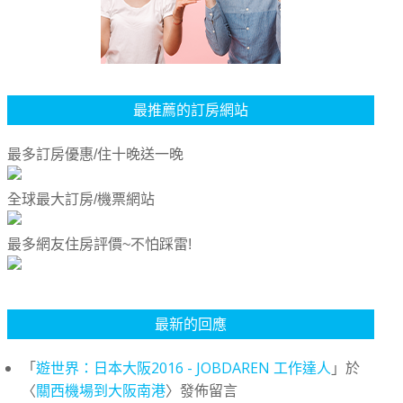
最推薦的訂房網站
最多訂房優惠/住十晚送一晚
全球最大訂房/機票網站
最多網友住房評價~不怕踩雷!
最新的回應
「
遊世界：日本大阪2016 - JOBDAREN 工作達人
」於
〈
關西機場到大阪南港
〉發佈留言