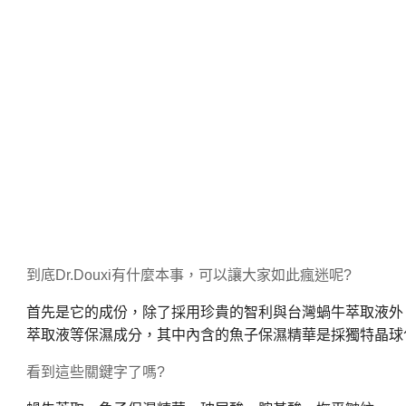
到底
Dr.Douxi
有什麼本事，可以讓大家如此瘋迷呢
?
首先是它的成份，除了採用珍貴的智利與台灣蝸牛萃取液外
萃取液等保濕成分，其中內含的魚子保濕精華是採獨特晶球
看到這些關鍵字了嗎
?