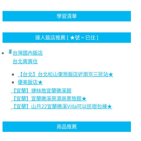
學習清單
達人飯店推薦 [ ★號 = 已住 ]
台灣國內飯店
台北爽爽住
【台北】台北松山東旅飯店近南京三民站★
優美飯店★
【宜蘭】捷絲旅宜蘭礁溪館
【宜蘭】宜蘭礁溪原湯商業旅館★
【宜蘭】山月22宜蘭礁溪Villa可以民宿包棟★
商品推薦