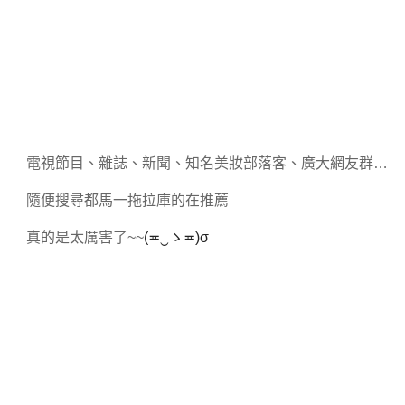
電視節目、雜誌、新聞、知名美妝部落客、廣大網友群
…
隨便搜尋都馬一拖拉庫的在推薦
真的是太厲害了
~~
(
≖
‿
ゝ
≖
)σ