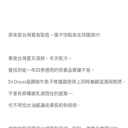
原來是台灣寶島製造，還不快點來支持國貨
!!!!
畢竟台灣夏天濕熱、冬天乾冷，
要找到能一年四季通用的保養品實屬不易。
Dr.Douxi
晶鑽蝸牛魚子修護霜使用上同時兼顧滋潤與輕透，
不會有那種被乳液悶住的感覺
~~
也不用怕太油膩讓皮膚長粉刺痘痘
~