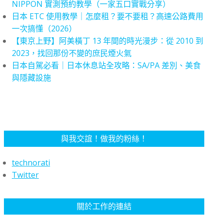
NIPPON 實測預約教學（一家五口實戰分享）
日本 ETC 使用教學｜怎麼租？要不要租？高速公路費用
一次搞懂（2026）
【東京上野】阿美橫丁 13 年間的時光漫步：從 2010 到
2023，找回那份不變的庶民煙火氣
日本自駕必看｜日本休息站全攻略：SA/PA 差別、美食
與隱藏設施
與我交誼！做我的粉絲！
technorati
Twitter
關於工作的連結