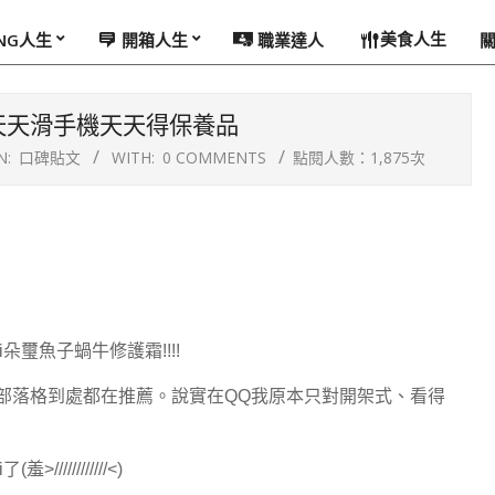
美食人生
ING人生
開箱人生
職業達人
璽天天滑手機天天得保養品
N:
口碑貼文
WITH:
0 COMMENTS
點閱人數：1,875次
i
朵璽魚子蝸牛修護霜
!!!!
部落格到處都在推薦。說實在
QQ
我原本只對開架式、看得
i
了
(
羞
>////////////<)