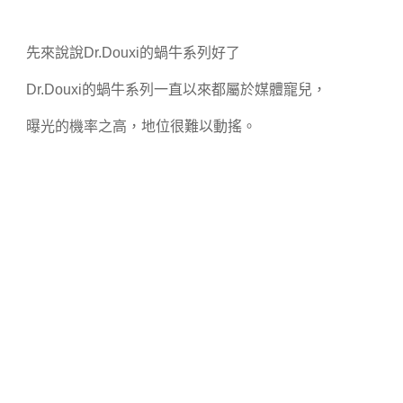
先來說說
Dr.Douxi
的蝸牛系列好了
Dr.Douxi
的蝸牛系列一直以來都屬於媒體寵兒，
曝光的機率之高，地位很難以動搖。