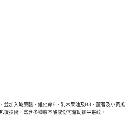
，並加入玻尿酸、維他命
E
、乳木果油及
B3
、蘆薈及小黃瓜
包覆技術，富含多種胺基酸成份可幫助撫平皺紋。