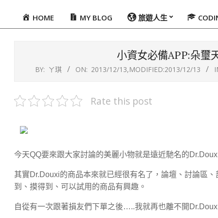
HOME
MY BLOG
旅遊人生
COD
Primary
Navigation
Menu
小資女必備APP:朵
BY:
ㄚ琪
ON:
2013/12/13
,MODIFIED:
2013/12/13
I
Rate this post
今天
QQ
要來跟大家討論的美麗小物就是遠近馳名的
Dr.Doux
其實
Dr.Douxi
的商品本來就已經很有名了，論壇、討論區、
到、摸得到、可以試用的商品有興趣。
自從有一次跟著損友們下單之後
…..
我就再也離不開
Dr.Doux