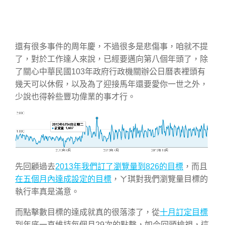
還有很多事件的周年慶，不過很多是悲傷事，咱就不提
了，對於工作達人來說，已經要邁向第八個年頭了，除
了關心中華民國103年政府行政機關辦公日曆表裡頭有
幾天可以休假，以及為了迎接馬年還要愛你一世之外，
少說也得幹些豐功偉業的事才行。
先回顧過去
2013年我們訂了瀏覽量到826的目標
，而且
在五個月內達成設定的目標
，ㄚ琪對我們瀏覽量目標的
執行率真是滿意。
而點擊數目標的達成就真的很落漆了，從
十月訂定目標
到年底一直維持每個月29次的點擊，如今回頭檢視，這