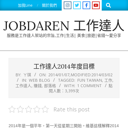
Skip
Search
加我Line
關於我們
to
content
JOBDAREN 工作達人
服務是工作達人架站的宗旨,工作|生活| 美食|旅遊|省錢～愛分享
Primary
Navigation
工作達人2014年度目標
Menu
BY:
ㄚ琪
ON:
2014/01/07
,MODIFIED:
2014/03/02
IN:
WEB BLOG
TAGGED:
FUN TAIWAN
,
工作
,
工作達人
,
賺錢
,
部落格
WITH:
1 COMMENT
點
閱人數：3,399次
Rate this post
2014年是一個平年，第一天從星期三開始。維基這樣解釋2014