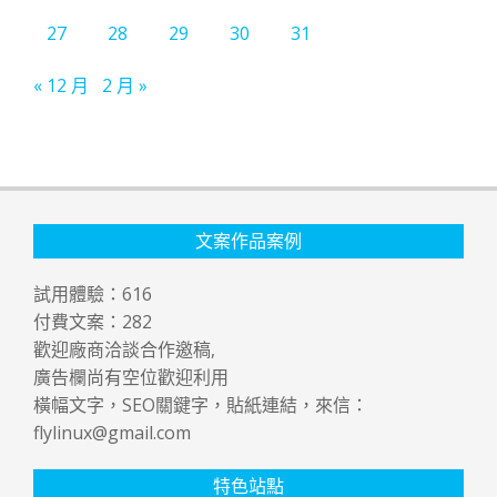
27
28
29
30
31
« 12 月
2 月 »
文案作品案例
試用體驗：
616
付費文案：
282
歡迎廠商洽談合作邀稿,
廣告欄尚有空位歡迎利用
橫幅文字，SEO關鍵字，貼紙連結，來信：
flylinux@gmail.com
特色站點