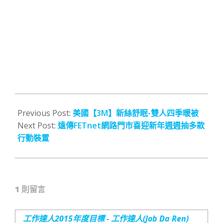
2014-
01-
Previous Post:
美國【3M】新絲舒眠-雙人四季暖被
07
Next Post:
遠傳FETnet網路門市喜迎新年週週抽多款
行動裝置
1 則留言
工作達人2015年度目標 - 工作達人(Job Da Ren)