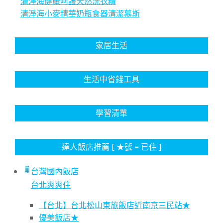
清淨海健康呵護天然洗衣精
清淨海小麥精華奶瓶食器清潔慕斯
家居生活
生活中省錢工具
學習清單
達人飯店推薦 [ ★號 = 已住 ]
台灣國內飯店
台北爽爽住
【台北】台北松山東旅飯店近南京三民站★
優美飯店★