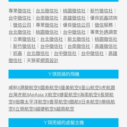
專業
徵信社
｜
台北徵信社
｜
桃園徵信社
｜
新竹徵信社
｜
台中徵信社
｜
台南徵信社
｜
高雄徵信社
｜優良
抓姦
諮詢
｜
徵信公司
｜專業
徵信社
｜優良
徵信公司
｜
徵信
服務｜
台北徵信社
｜
桃園徵信社
｜
台中徵信社
｜專業
外遇
調查
｜立案
徵信社
｜
台北徵信社
｜
新北徵信社
｜
桃園徵信社
｜
新竹徵信社
｜
台中徵信社
｜
台南徵信社
｜
高雄徵信社
｜
抓姦
｜
台北徵信社
｜
台中徵信社
｜
台中徵信社
｜
高雄
徵信社
｜天狼星
網頁設計
ㄚ琪搭過的飛機
威航||
港龍航空
||
國泰航空
||
達美航空
||
釜山航空
||
虎航跟
台灣虎航
||
AirAsia X航空
||
捷星航空
||
海南航空
||
長榮航
空
||
宿霧太平洋航空
||
香草航空
||
酷航
||
日本航空
||
樂桃航
空
||
立榮航空
||
越捷航空
||
越南航空
ㄚ琪用過的虛擬主機