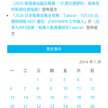
〈
2025 新宿車站飯店推薦｜10 間交通便利、夜景佳
的新宿住宿指南
〉發佈留言
「
2026 日本租車自駕全攻略：Tabirai、TOCOO 比
價與保險 NOC 避坑 - JOBDAREN 工作達人
」於〈
日
本九州F3自駕，租車人氣首選就在Tabirai
〉發佈留
言
歷史事件
2014 年 1 月
一
二
三
四
五
六
日
1
2
3
4
5
6
7
8
9
10
11
12
13
14
15
16
17
18
19
20
21
22
23
24
25
26