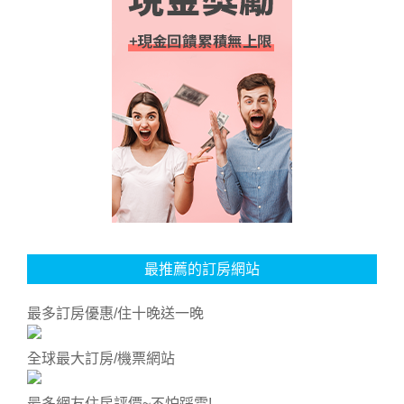
最推薦的訂房網站
最多訂房優惠/住十晚送一晚
全球最大訂房/機票網站
最多網友住房評價~不怕踩雷!