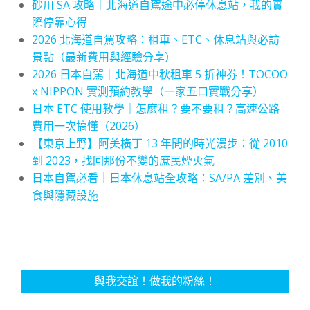
砂川 SA 攻略｜北海道自駕途中必停休息站，我的實
際停靠心得
2026 北海道自駕攻略：租車、ETC、休息站與必訪
景點（最新費用與經驗分享）
2026 日本自駕｜北海道中秋租車 5 折神券！TOCOO
x NIPPON 實測預約教學（一家五口實戰分享）
日本 ETC 使用教學｜怎麼租？要不要租？高速公路
費用一次搞懂（2026）
【東京上野】阿美橫丁 13 年間的時光漫步：從 2010
到 2023，找回那份不變的庶民煙火氣
日本自駕必看｜日本休息站全攻略：SA/PA 差別、美
食與隱藏設施
與我交誼！做我的粉絲！