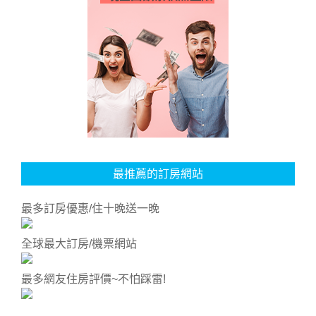
最推薦的訂房網站
最多訂房優惠/住十晚送一晚
全球最大訂房/機票網站
最多網友住房評價~不怕踩雷!