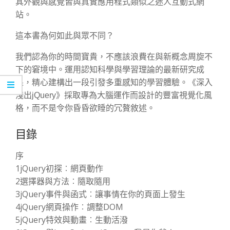
其外觀與感覺皆與真實應用程式類似之迷人互動式網
站。
這本書為何如此與眾不同？
我們認為你的時間寶貴，不應該浪費在與新概念周旋不
下的窘境中。運用認知科學與學習理論的最新研究成
果，精心建構出一段引發多重感知的學習體驗。《深入
淺出jQuery》採取專為大腦運作而設計的豐富視覺化風
格，而不是令你昏昏欲睡的冗贅敘述。
目錄
序
1jQuery初探︰網頁動作
2選擇器與方法︰隨取隨用
3jQuery事件與函式︰讓事情在你的頁面上發生
4jQuery網頁操作︰調整DOM
5jQuery特效與動畫︰生動活潑