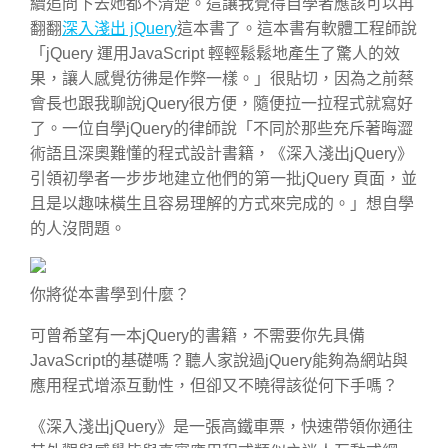
續追問下去她都不清楚。這讓我覺得自學者應該可以再
翻翻
深入淺出 jQuery
這本書了。這本書有軟體工程師說
「jQuery 運用JavaScript 輕輕鬆鬆地產生了驚人的效
果，讓人感覺彷彿是作弊一樣。」很貼切，因為之前蔡
會長也跟我聊說jQuery很方便，隨便拉一拉程式就寫好
了。一位自學jQuery的律師說「不同於那些充斥著晦澀
術語且深奧難懂的程式設計書籍，《深入淺出jQuery》
引領初學者一步步地建立他們的第一批jQuery 頁面，並
且是以趣味橫生且容易理解的方式來完成的。」想自學
的人沒問題。
你將從本書學到什麼？
可曾希望有一本jQuery的書籍，不需要你先具備
JavaScript的基礎嗎？聽人家說過jQuery能夠為網站與
應用程式增添互動性，但卻又不曉得該從何下手嗎？
《深入淺出jQuery》是一張高鐵車票，快速帶領你通往