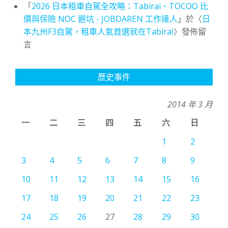
「
2026 日本租車自駕全攻略：Tabirai、TOCOO 比
價與保險 NOC 避坑 - JOBDAREN 工作達人
」於〈
日
本九州F3自駕，租車人氣首選就在Tabirai
〉發佈留
言
歷史事件
2014 年 3 月
一
二
三
四
五
六
日
1
2
3
4
5
6
7
8
9
10
11
12
13
14
15
16
17
18
19
20
21
22
23
24
25
26
27
28
29
30