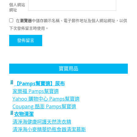
個人網站
網址
在
瀏覽器
中儲存顯示名稱、電子郵件地址及個人網站網址，以供
下次發佈留言時使用。
寶寶用品
【Pamps幫寶適】尿布
家樂福 Pamps幫寶適
Yahoo 購物中心 Pamps幫寶適
Coupang 酷澎 Pamps幫寶適
衣物清潔
清淨海健康呵護天然洗衣精
清淨海小麥精華奶瓶食器清潔慕斯