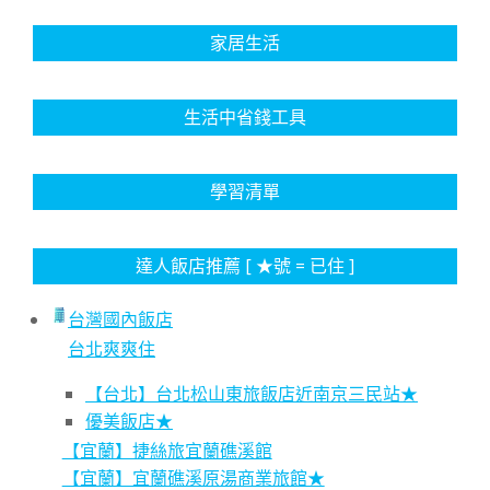
家居生活
生活中省錢工具
學習清單
達人飯店推薦 [ ★號 = 已住 ]
台灣國內飯店
台北爽爽住
【台北】台北松山東旅飯店近南京三民站★
優美飯店★
【宜蘭】捷絲旅宜蘭礁溪館
【宜蘭】宜蘭礁溪原湯商業旅館★