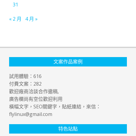
31
« 2 月
4 月 »
文案作品案例
試用體驗：
616
付費文案：
282
歡迎廠商洽談合作邀稿,
廣告欄尚有空位歡迎利用
橫幅文字，SEO關鍵字，貼紙連結，來信：
flylinux@gmail.com
特色站點