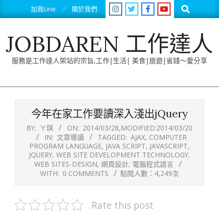
Skip
Search
加我Line
關於我們
to
content
JOBDAREN 工作達人
服務是工作達人架站的宗旨,工作|生活| 美食|旅遊|省錢～愛分享
Primary
Navigation
今年在家工作要讀深入淺出jQuery
Menu
BY:
ㄚ琪
ON:
2014/03/28
,MODIFIED:
2014/03/20
IN:
文章導讀
TAGGED:
AJAX
,
COMPUTER
PROGRAM LANGUAGE
,
JAVA SCRIPT
,
JAVASCRIPT
,
JQUERY
,
WEB SITE DEVELOPMENT TECHNOLOGY
,
WEB SITES-DESIGN
,
網頁設計
,
電腦程式語言
WITH:
0 COMMENTS
點閱人數：4,249次
Rate this post