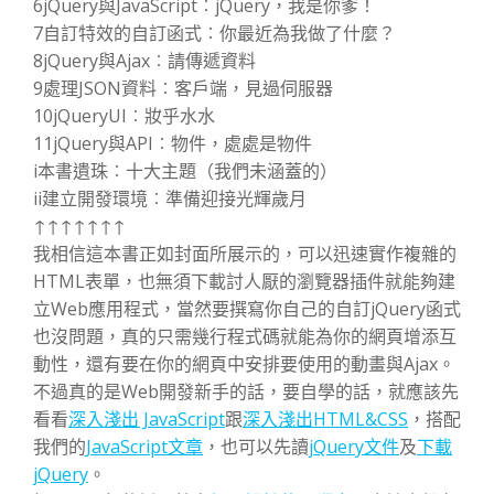
6jQuery與JavaScript︰jQuery，我是你爹！
7自訂特效的自訂函式︰你最近為我做了什麼？
8jQuery與Ajax︰請傳遞資料
9處理JSON資料︰客戶端，見過伺服器
10jQueryUI︰妝乎水水
11jQuery與API︰物件，處處是物件
i本書遺珠︰十大主題（我們未涵蓋的）
ii建立開發環境︰準備迎接光輝歲月
↑↑↑↑↑↑↑
我相信這本書正如封面所展示的，可以迅速實作複雜的
HTML表單，也無須下載討人厭的瀏覽器插件就能夠建
立Web應用程式，當然要撰寫你自己的自訂jQuery函式
也沒問題，真的只需幾行程式碼就能為你的網頁增添互
動性，還有要在你的網頁中安排要使用的動畫與Ajax。
不過真的是Web開發新手的話，要自學的話，就應該先
看看
深入淺出 JavaScript
跟
深入淺出HTML&CSS
，搭配
我們的
JavaScript文章
，也可以先讀
jQuery文件
及
下載
jQuery
。