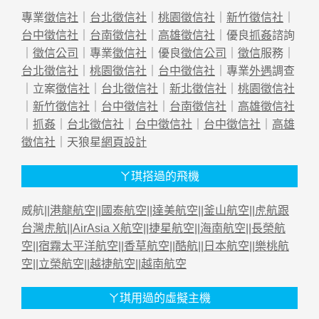
專業
徵信社
｜
台北徵信社
｜
桃園徵信社
｜
新竹徵信社
｜
台中徵信社
｜
台南徵信社
｜
高雄徵信社
｜優良
抓姦
諮詢
｜
徵信公司
｜專業
徵信社
｜優良
徵信公司
｜
徵信
服務｜
台北徵信社
｜
桃園徵信社
｜
台中徵信社
｜專業
外遇
調查
｜立案
徵信社
｜
台北徵信社
｜
新北徵信社
｜
桃園徵信社
｜
新竹徵信社
｜
台中徵信社
｜
台南徵信社
｜
高雄徵信社
｜
抓姦
｜
台北徵信社
｜
台中徵信社
｜
台中徵信社
｜
高雄
徵信社
｜天狼星
網頁設計
ㄚ琪搭過的飛機
威航||
港龍航空
||
國泰航空
||
達美航空
||
釜山航空
||
虎航跟
台灣虎航
||
AirAsia X航空
||
捷星航空
||
海南航空
||
長榮航
空
||
宿霧太平洋航空
||
香草航空
||
酷航
||
日本航空
||
樂桃航
空
||
立榮航空
||
越捷航空
||
越南航空
ㄚ琪用過的虛擬主機