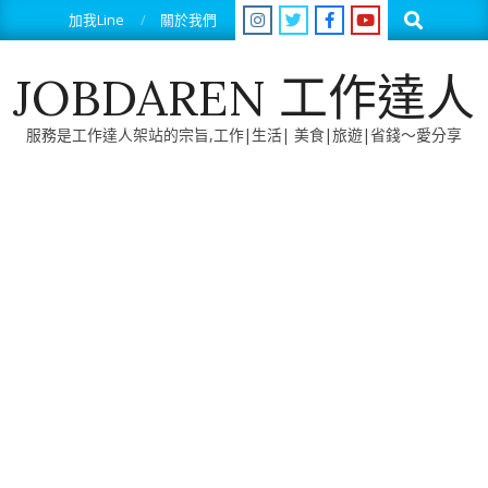
Skip
Search
加我Line
關於我們
to
content
JOBDAREN 工作達人
服務是工作達人架站的宗旨,工作|生活| 美食|旅遊|省錢～愛分享
Primary
Navigation
Menu