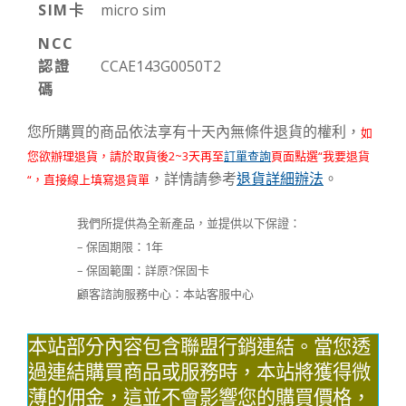
SIM卡
micro sim
NCC
認證
CCAE143G0050T2
碼
您所購買的商品依法享有十天內無條件退貨的權利，
如
您欲辦理退貨，請於取貨後2~3天再至
訂單查詢
頁面點選“我要退貨
，詳情請參考
退貨詳細辦法
。
“，直接線上填寫退貨單
我們所提供為全新產品，並提供以下保證：
– 保固期限：1年
– 保固範圍：詳原?保固卡
顧客諮詢服務中心：本站客服中心
本站部分內容包含聯盟行銷連結。當您透
過連結購買商品或服務時，本站將獲得微
薄的佣金，這並不會影響您的購買價格，