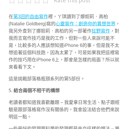
Rate this post
在
第3回的自由寫作
裡，ㄚ琪讀到了娜妲莉．高柏
(Natalie Goldberg)寫的
心靈寫作：創造你的異想世界
，
我另外查到了娜妲莉．高柏的另一部著作
狂野寫作
，對
我而言寫作技巧是我的工作，但對一些人來說可能不
是，比較多的人應該想知道iPhone 6的事，但是我不太
想追著這個科技跑，因為太累了，可是如果我把這裡寫
作的技巧用在iPhone 6上，那會是怎樣的局面？所以就
來看看下文。
這是挑戰部落格瓶頸系列的第5部份。
5.
結合兩個不相干的構想
老讀者都知道我喜歡離題 – 我愛拿日常生活、點子跟經
驗是跟部落格寫作沒有關係的，我會設法結合他們來說
明這一點。
一些最好的發現跟科學的發現都是來自這樣的想法 – 將