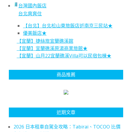
台灣國內飯店
台北爽爽住
【台北】台北松山東旅飯店近南京三民站★
優美飯店★
【宜蘭】捷絲旅宜蘭礁溪館
【宜蘭】宜蘭礁溪原湯商業旅館★
【宜蘭】山月22宜蘭礁溪Villa可以民宿包棟★
商品推薦
近期文章
2026 日本租車自駕全攻略：Tabirai、TOCOO 比價