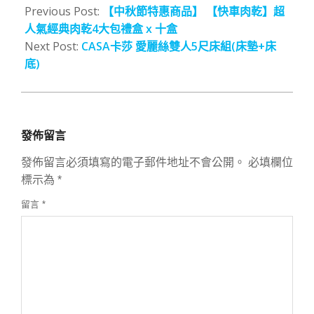
08-
Previous Post:
【中秋節特惠商品】 【快車肉乾】超
18
人氣經典肉乾4大包禮盒 x 十盒
Next Post:
CASA卡莎 愛麗絲雙人5尺床組(床墊+床
底)
發佈留言
發佈留言必須填寫的電子郵件地址不會公開。
必填欄位
標示為
*
留言
*