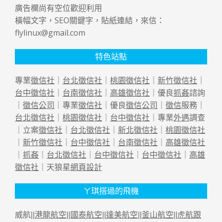
廣告欄尚有空位歡迎利用
橫幅文字，SEO關鍵字，貼紙連結，來信：
flylinux@gmail.com
特色站點
專業
徵信社
｜
台北徵信社
｜
桃園徵信社
｜
新竹徵信社
｜
台中徵信社
｜
台南徵信社
｜
高雄徵信社
｜優良
抓姦
諮詢
｜
徵信公司
｜專業
徵信社
｜優良
徵信公司
｜
徵信
服務｜
台北徵信社
｜
桃園徵信社
｜
台中徵信社
｜專業
外遇
調查
｜立案
徵信社
｜
台北徵信社
｜
新北徵信社
｜
桃園徵信社
｜
新竹徵信社
｜
台中徵信社
｜
台南徵信社
｜
高雄徵信社
｜
抓姦
｜
台北徵信社
｜
台中徵信社
｜
台中徵信社
｜
高雄
徵信社
｜天狼星
網頁設計
ㄚ琪搭過的飛機
威航||
港龍航空
||
國泰航空
||
達美航空
||
釜山航空
||
虎航跟