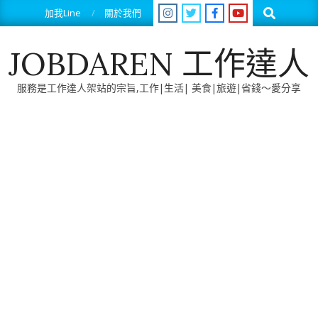
Skip
Search
加我Line
關於我們
to
content
JOBDAREN 工作達人
服務是工作達人架站的宗旨,工作|生活| 美食|旅遊|省錢～愛分享
Primary
Navigation
Menu