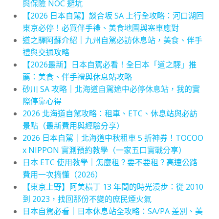
與保險 NOC 避坑
【2026 日本自駕】談合坂 SA 上行全攻略：河口湖回
東京必停！必買伴手禮、美食地圖與塞車應對
道之驛阿蘇介紹｜九州自駕必訪休息站，美食、伴手
禮與交通攻略
【2026最新】日本自駕必看！全日本「道之驛」推
薦：美食、伴手禮與休息站攻略
砂川 SA 攻略｜北海道自駕途中必停休息站，我的實
際停靠心得
2026 北海道自駕攻略：租車、ETC、休息站與必訪
景點（最新費用與經驗分享）
2026 日本自駕｜北海道中秋租車 5 折神券！TOCOO
x NIPPON 實測預約教學（一家五口實戰分享）
日本 ETC 使用教學｜怎麼租？要不要租？高速公路
費用一次搞懂（2026）
【東京上野】阿美橫丁 13 年間的時光漫步：從 2010
到 2023，找回那份不變的庶民煙火氣
日本自駕必看｜日本休息站全攻略：SA/PA 差別、美