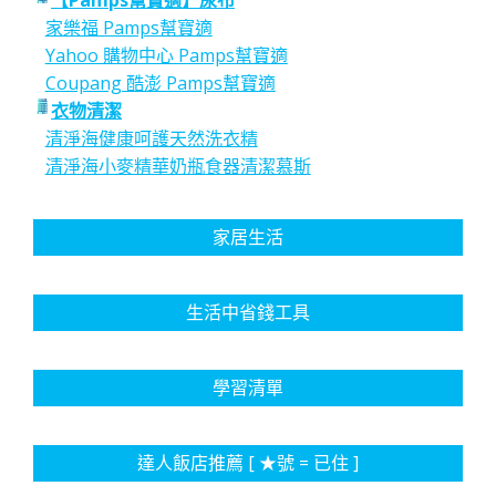
【Pamps幫寶適】尿布
家樂福 Pamps幫寶適
Yahoo 購物中心 Pamps幫寶適
Coupang 酷澎 Pamps幫寶適
衣物清潔
清淨海健康呵護天然洗衣精
清淨海小麥精華奶瓶食器清潔慕斯
家居生活
生活中省錢工具
學習清單
達人飯店推薦 [ ★號 = 已住 ]