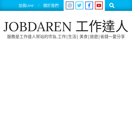
Skip
Search
加我Line
關於我們
to
content
JOBDAREN 工作達人
服務是工作達人架站的宗旨,工作|生活| 美食|旅遊|省錢～愛分享
Primary
Navigation
Menu