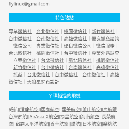
flylinux@gmail.com
特色站點
專業
徵信社
｜
台北徵信社
｜
桃園徵信社
｜
新竹徵信社
｜
台中徵信社
｜
台南徵信社
｜
高雄徵信社
｜優良
抓姦
諮詢
｜
徵信公司
｜專業
徵信社
｜優良
徵信公司
｜
徵信
服務｜
台北徵信社
｜
桃園徵信社
｜
台中徵信社
｜專業
外遇
調查
｜立案
徵信社
｜
台北徵信社
｜
新北徵信社
｜
桃園徵信社
｜
新竹徵信社
｜
台中徵信社
｜
台南徵信社
｜
高雄徵信社
｜
抓姦
｜
台北徵信社
｜
台中徵信社
｜
台中徵信社
｜
高雄
徵信社
｜天狼星
網頁設計
ㄚ琪搭過的飛機
威航||
港龍航空
||
國泰航空
||
達美航空
||
釜山航空
||
虎航跟
台灣虎航
||
AirAsia X航空
||
捷星航空
||
海南航空
||
長榮航
空
||
宿霧太平洋航空
||
香草航空
||
酷航
||
日本航空
||
樂桃航