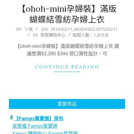
【ohoh-mini孕婦裝】滿版
蝴蝶結雪紡孕婦上衣
2015-
BY:
ㄚ琪
ON:
2015/02/11
,MODIFIED:
2015/02/11
IN:
奇摩購物中心
點閱人數：1,815次
02-
11
【ohoh-mini孕婦裝】滿版蝴蝶結雪紡孕婦上衣 建
議售價$3,380 $394 領口彈性設計，可
CONTINUE READING
寶寶用品
【Pamps幫寶適】尿布
家樂福 Pamps幫寶適
Yahoo 購物中心 Pamps幫寶適