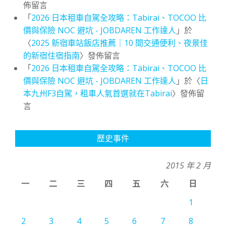
佈留言
「
2026 日本租車自駕全攻略：Tabirai、TOCOO 比
價與保險 NOC 避坑 - JOBDAREN 工作達人
」於
〈
2025 新宿車站飯店推薦｜10 間交通便利、夜景佳
的新宿住宿指南
〉發佈留言
「
2026 日本租車自駕全攻略：Tabirai、TOCOO 比
價與保險 NOC 避坑 - JOBDAREN 工作達人
」於〈
日
本九州F3自駕，租車人氣首選就在Tabirai
〉發佈留
言
歷史事件
2015 年 2 月
一
二
三
四
五
六
日
1
2
3
4
5
6
7
8