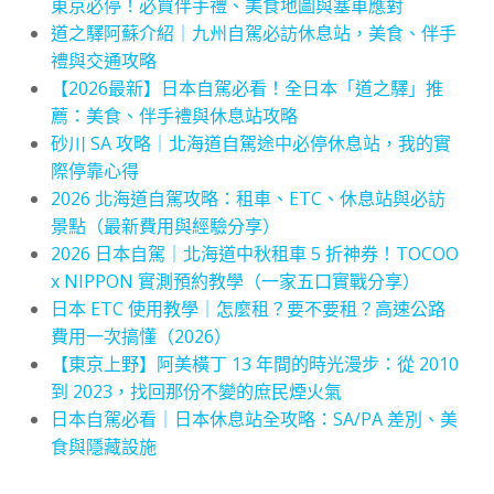
東京必停！必買伴手禮、美食地圖與塞車應對
道之驛阿蘇介紹｜九州自駕必訪休息站，美食、伴手
禮與交通攻略
【2026最新】日本自駕必看！全日本「道之驛」推
薦：美食、伴手禮與休息站攻略
砂川 SA 攻略｜北海道自駕途中必停休息站，我的實
際停靠心得
2026 北海道自駕攻略：租車、ETC、休息站與必訪
景點（最新費用與經驗分享）
2026 日本自駕｜北海道中秋租車 5 折神券！TOCOO
x NIPPON 實測預約教學（一家五口實戰分享）
日本 ETC 使用教學｜怎麼租？要不要租？高速公路
費用一次搞懂（2026）
【東京上野】阿美橫丁 13 年間的時光漫步：從 2010
到 2023，找回那份不變的庶民煙火氣
日本自駕必看｜日本休息站全攻略：SA/PA 差別、美
食與隱藏設施