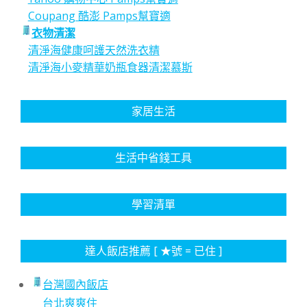
Coupang 酷澎 Pamps幫寶適
衣物清潔
清淨海健康呵護天然洗衣精
清淨海小麥精華奶瓶食器清潔慕斯
家居生活
生活中省錢工具
學習清單
達人飯店推薦 [ ★號 = 已住 ]
台灣國內飯店
台北爽爽住