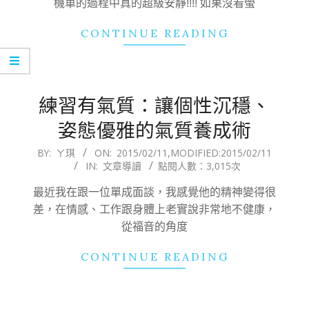
機車的過程中真的超級安靜!!!! 如果沒看螢
CONTINUE READING
練習有氣質：讓個性沉穩、
姿態優雅的氣質養成術
2015-
BY:
ㄚ琪
ON:
2015/02/11
,MODIFIED:
2015/02/11
IN:
文章導讀
點閱人數：3,015次
02-
11
最近我在跟一位單成面談，我感覺他的精神變得很
差，在情感、工作跟身體上老實說非常地不健康，
從福音的角度
CONTINUE READING