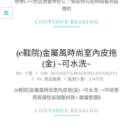
想學C++而且想要學好它？假如你花些時間看完這
裡的
CONTINUE READING
(e鞋院)金屬風時尚室內皮拖
(金) ~可水洗~
2015-
BY:
ㄚ琪
ON:
2015/02/12
,MODIFIED:
2015/02/12
IN:
商品推薦
點閱人數：2,472次
02-
12
(e鞋院)金屬風時尚室內皮拖(金) ~可水洗~ <中底使
用高彈性瑜珈墊材質> 建議售價$
CONTINUE READING