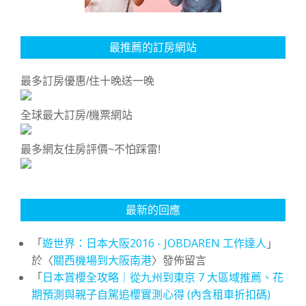
最推薦的訂房網站
最多訂房優惠/住十晚送一晚
全球最大訂房/機票網站
最多網友住房評價~不怕踩雷!
最新的回應
「
遊世界：日本大阪2016 - JOBDAREN 工作達人
」
於〈
關西機場到大阪南港
〉發佈留言
「
日本賞櫻全攻略｜從九州到東京 7 大區域推薦、花
期預測與親子自駕追櫻實測心得 (內含租車折扣碼)