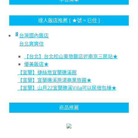
達人飯店推薦 [ ★號 = 已住 ]
台灣國內飯店
台北爽爽住
【台北】台北松山東旅飯店近南京三民站★
優美飯店★
【宜蘭】捷絲旅宜蘭礁溪館
【宜蘭】宜蘭礁溪原湯商業旅館★
【宜蘭】山月22宜蘭礁溪Villa可以民宿包棟★
商品推薦