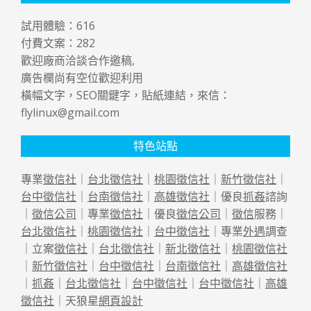
試用體驗：
616
付費文案：
282
歡迎廠商洽談合作邀稿,
廣告欄尚有空位歡迎利用
橫幅文字，SEO關鍵字，貼紙連結，來信：
flylinux@gmail.com
特色站點
專業
徵信社
｜
台北徵信社
｜
桃園徵信社
｜
新竹徵信社
｜
台中徵信社
｜
台南徵信社
｜
高雄徵信社
｜優良
抓姦
諮詢
｜
徵信公司
｜專業
徵信社
｜優良
徵信公司
｜
徵信
服務｜
台北徵信社
｜
桃園徵信社
｜
台中徵信社
｜專業
外遇
調查
｜立案
徵信社
｜
台北徵信社
｜
新北徵信社
｜
桃園徵信社
｜
新竹徵信社
｜
台中徵信社
｜
台南徵信社
｜
高雄徵信社
｜
抓姦
｜
台北徵信社
｜
台中徵信社
｜
台中徵信社
｜
高雄
徵信社
｜天狼星
網頁設計