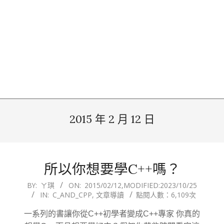
2015 年 2 月 12 日
所以你想要學C++嗎？
2015-
BY:
ㄚ琪
ON:
2015/02/12
,MODIFIED:
2023/10/25
IN:
C_AND_CPP
,
文章導讀
點閱人數：6,109次
02-
12
一系列的書讓你從C++初學者變成C++專家 你真的