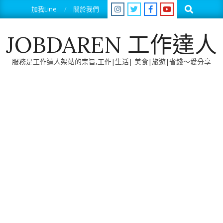
Skip
Search
加我Line
關於我們
to
content
JOBDAREN 工作達人
服務是工作達人架站的宗旨,工作|生活| 美食|旅遊|省錢～愛分享
Primary
Navigation
Menu