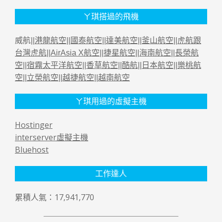
ㄚ琪搭過的飛機
威航||
港龍航空
||
國泰航空
||
達美航空
||
釜山航空
||
虎航跟
台灣虎航
||
AirAsia X航空
||
捷星航空
||
海南航空
||
長榮航
空
||
宿霧太平洋航空
||
香草航空
||
酷航
||
日本航空
||
樂桃航
空
||
立榮航空
||
越捷航空
||
越南航空
ㄚ琪用過的虛擬主機
Hostinger
interserver虛擬主機
Bluehost
工作達人
累積人氣：17,941,770