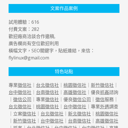
文案作品案例
試用體驗：
616
付費文案：
282
歡迎廠商洽談合作邀稿,
廣告欄尚有空位歡迎利用
橫幅文字，SEO關鍵字，貼紙連結，來信：
flylinux@gmail.com
特色站點
專業
徵信社
｜
台北徵信社
｜
桃園徵信社
｜
新竹徵信社
｜
台中徵信社
｜
台南徵信社
｜
高雄徵信社
｜優良
抓姦
諮詢
｜
徵信公司
｜專業
徵信社
｜優良
徵信公司
｜
徵信
服務｜
台北徵信社
｜
桃園徵信社
｜
台中徵信社
｜專業
外遇
調查
｜立案
徵信社
｜
台北徵信社
｜
新北徵信社
｜
桃園徵信社
｜
新竹徵信社
｜
台中徵信社
｜
台南徵信社
｜
高雄徵信社
｜
抓姦
｜
台北徵信社
｜
台中徵信社
｜
台中徵信社
｜
高雄