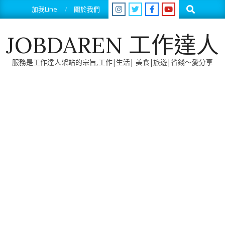
Skip
Search
加我Line
關於我們
to
content
JOBDAREN 工作達人
服務是工作達人架站的宗旨,工作|生活| 美食|旅遊|省錢～愛分享
Primary
Navigation
Menu