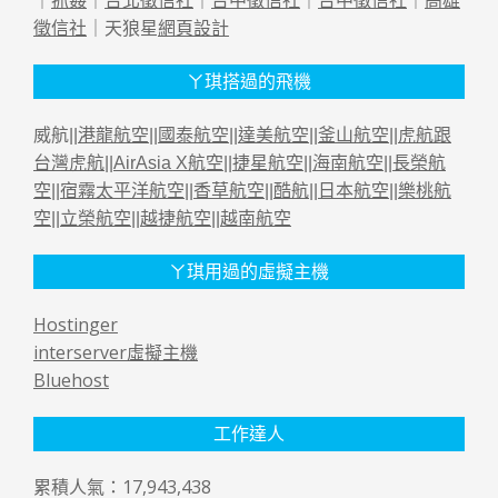
徵信社
｜天狼星
網頁設計
ㄚ琪搭過的飛機
威航||
港龍航空
||
國泰航空
||
達美航空
||
釜山航空
||
虎航跟
台灣虎航
||
AirAsia X航空
||
捷星航空
||
海南航空
||
長榮航
空
||
宿霧太平洋航空
||
香草航空
||
酷航
||
日本航空
||
樂桃航
空
||
立榮航空
||
越捷航空
||
越南航空
ㄚ琪用過的虛擬主機
Hostinger
interserver虛擬主機
Bluehost
工作達人
累積人氣：17,943,438