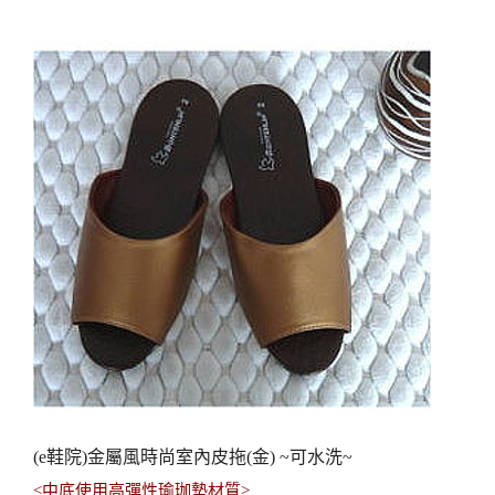
(e鞋院)金屬風時尚室內皮拖(金) ~可水洗~
<中底使用高彈性瑜珈墊材質>