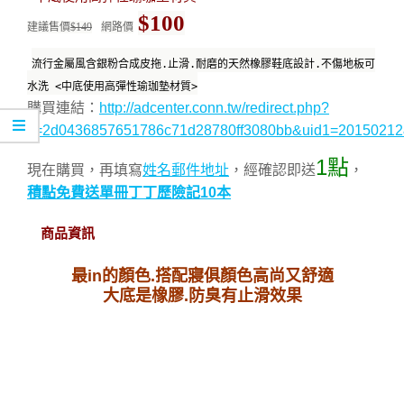
$100
建議售價
$149
網路價
流行金屬風含銀粉合成皮拖.止滑.耐磨的天然橡膠鞋底設計.不傷地板可
水洗 <中底使用高彈性瑜珈墊材質>
購買連結：
http://adcenter.conn.tw/redirect.php?
k=2d0436857651786c71d28780ff3080bb&uid1=20150212
1點
現在購買，再填寫
姓名郵件地址
，經確認即送
，
積點免費送單冊丁丁歷險記10本
商品資訊
最in的顏色.搭配寢俱顏色高尚又舒適
大底是橡膠.防臭有止滑效果