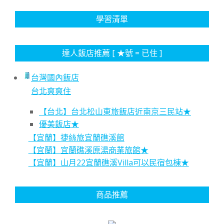
學習清單
達人飯店推薦 [ ★號 = 已住 ]
台灣國內飯店
台北爽爽住
【台北】台北松山東旅飯店近南京三民站★
優美飯店★
【宜蘭】捷絲旅宜蘭礁溪館
【宜蘭】宜蘭礁溪原湯商業旅館★
【宜蘭】山月22宜蘭礁溪Villa可以民宿包棟★
商品推薦