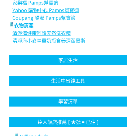
家樂福 Pamps幫寶適
Yahoo 購物中心 Pamps幫寶適
Coupang 酷澎 Pamps幫寶適
衣物清潔
清淨海健康呵護天然洗衣精
清淨海小麥精華奶瓶食器清潔慕斯
家居生活
生活中省錢工具
學習清單
達人飯店推薦 [ ★號 = 已住 ]