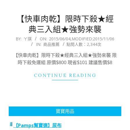
【快車肉乾】限時下殺★經
典三入組★強勢來襲
2015-
BY:
ㄚ琪
ON:
2015/06/04
,MODIFIED:
2015/11/06
IN:
商品推薦
點閱人數：2,344次
06-
04
【快車肉乾】限時下殺★經典三入組★強勢來襲 限
時下殺免運組 原價$800 現省$101 建議售價$8
CONTINUE READING
寶寶用品
【Pamps幫寶適】尿布