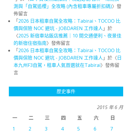
測與「自駕追櫻」全攻略 (內含租車專屬折扣碼)
〉發
佈留言
「
2026 日本租車自駕全攻略：Tabirai、TOCOO 比
價與保險 NOC 避坑 - JOBDAREN 工作達人
」於
〈
2025 新宿車站飯店推薦｜10 間交通便利、夜景佳
的新宿住宿指南
〉發佈留言
「
2026 日本租車自駕全攻略：Tabirai、TOCOO 比
價與保險 NOC 避坑 - JOBDAREN 工作達人
」於〈
日
本九州F3自駕，租車人氣首選就在Tabirai
〉發佈留
言
歷史事件
2015 年 6 月
一
二
三
四
五
六
日
1
2
3
4
5
6
7