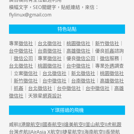
橫幅文字，SEO關鍵字，貼紙連結，來信：
flylinux@gmail.com
特色站點
專業
徵信社
｜
台北徵信社
｜
桃園徵信社
｜
新竹徵信社
｜
台中徵信社
｜
台南徵信社
｜
高雄徵信社
｜優良
抓姦
諮詢
｜
徵信公司
｜專業
徵信社
｜優良
徵信公司
｜
徵信
服務｜
台北徵信社
｜
桃園徵信社
｜
台中徵信社
｜專業
外遇
調查
｜立案
徵信社
｜
台北徵信社
｜
新北徵信社
｜
桃園徵信社
｜
新竹徵信社
｜
台中徵信社
｜
台南徵信社
｜
高雄徵信社
｜
抓姦
｜
台北徵信社
｜
台中徵信社
｜
台中徵信社
｜
高雄
徵信社
｜天狼星
網頁設計
ㄚ琪搭過的飛機
威航||
港龍航空
||
國泰航空
||
達美航空
||
釜山航空
||
虎航跟
台灣虎航
||
AirAsia X航空
||
捷星航空
||
海南航空
||
長榮航