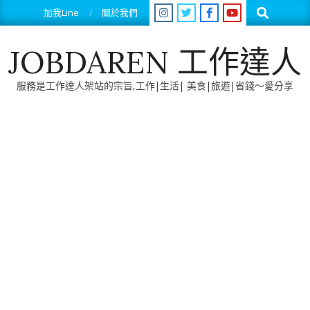
Skip
Search
加我Line
關於我們
to
content
JOBDAREN 工作達人
服務是工作達人架站的宗旨,工作|生活| 美食|旅遊|省錢～愛分享
Primary
Navigation
Menu