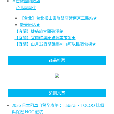
台灣國內飯店
台北爽爽住
【台北】台北松山東旅飯店近南京三民站★
優美飯店★
【宜蘭】捷絲旅宜蘭礁溪館
【宜蘭】宜蘭礁溪原湯商業旅館★
【宜蘭】山月22宜蘭礁溪Villa可以民宿包棟★
商品推薦
近期文章
2026 日本租車自駕全攻略：Tabirai、TOCOO 比價
與保險 NOC 避坑