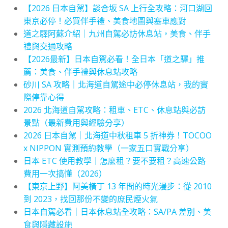
【2026 日本自駕】談合坂 SA 上行全攻略：河口湖回
東京必停！必買伴手禮、美食地圖與塞車應對
道之驛阿蘇介紹｜九州自駕必訪休息站，美食、伴手
禮與交通攻略
【2026最新】日本自駕必看！全日本「道之驛」推
薦：美食、伴手禮與休息站攻略
砂川 SA 攻略｜北海道自駕途中必停休息站，我的實
際停靠心得
2026 北海道自駕攻略：租車、ETC、休息站與必訪
景點（最新費用與經驗分享）
2026 日本自駕｜北海道中秋租車 5 折神券！TOCOO
x NIPPON 實測預約教學（一家五口實戰分享）
日本 ETC 使用教學｜怎麼租？要不要租？高速公路
費用一次搞懂（2026）
【東京上野】阿美橫丁 13 年間的時光漫步：從 2010
到 2023，找回那份不變的庶民煙火氣
日本自駕必看｜日本休息站全攻略：SA/PA 差別、美
食與隱藏設施