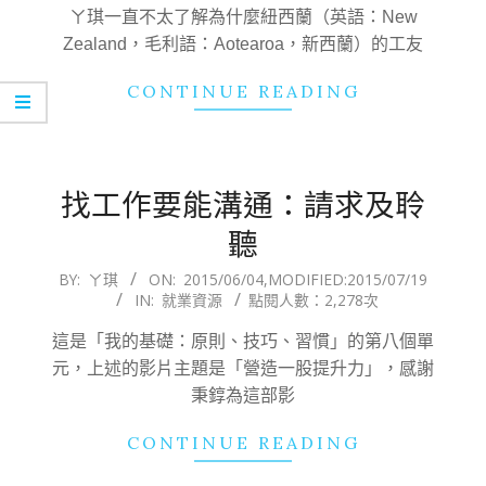
04
ㄚ琪一直不太了解為什麼紐西蘭（英語：New
Zealand，毛利語：Aotearoa，新西蘭）的工友
CONTINUE READING
找工作要能溝通：請求及聆
聽
2015-
BY:
ㄚ琪
ON:
2015/06/04
,MODIFIED:
2015/07/19
IN:
就業資源
點閱人數：2,278次
06-
04
這是「我的基礎：原則、技巧、習慣」的第八個單
元，上述的影片主題是「營造一股提升力」，感謝
秉錞為這部影
CONTINUE READING