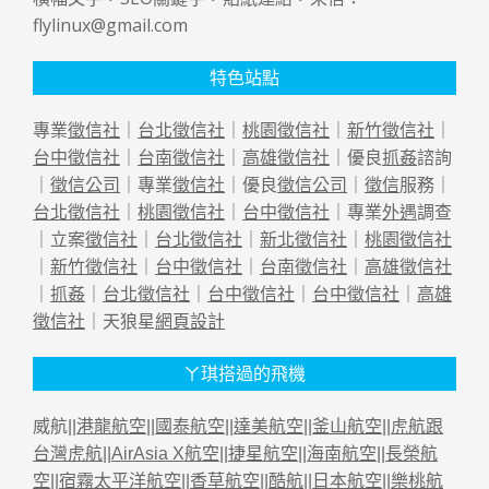
flylinux@gmail.com
特色站點
專業
徵信社
｜
台北徵信社
｜
桃園徵信社
｜
新竹徵信社
｜
台中徵信社
｜
台南徵信社
｜
高雄徵信社
｜優良
抓姦
諮詢
｜
徵信公司
｜專業
徵信社
｜優良
徵信公司
｜
徵信
服務｜
台北徵信社
｜
桃園徵信社
｜
台中徵信社
｜專業
外遇
調查
｜立案
徵信社
｜
台北徵信社
｜
新北徵信社
｜
桃園徵信社
｜
新竹徵信社
｜
台中徵信社
｜
台南徵信社
｜
高雄徵信社
｜
抓姦
｜
台北徵信社
｜
台中徵信社
｜
台中徵信社
｜
高雄
徵信社
｜天狼星
網頁設計
ㄚ琪搭過的飛機
威航||
港龍航空
||
國泰航空
||
達美航空
||
釜山航空
||
虎航跟
台灣虎航
||
AirAsia X航空
||
捷星航空
||
海南航空
||
長榮航
空
||
宿霧太平洋航空
||
香草航空
||
酷航
||
日本航空
||
樂桃航