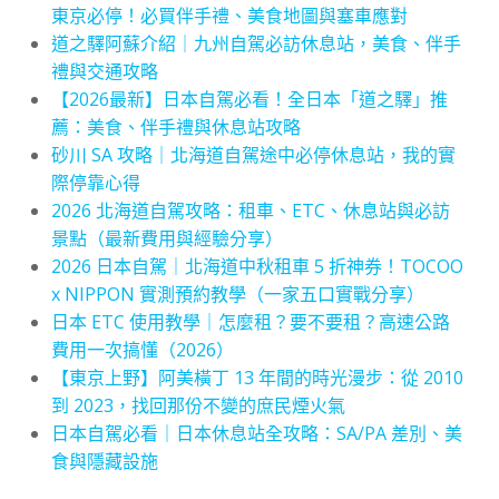
東京必停！必買伴手禮、美食地圖與塞車應對
道之驛阿蘇介紹｜九州自駕必訪休息站，美食、伴手
禮與交通攻略
【2026最新】日本自駕必看！全日本「道之驛」推
薦：美食、伴手禮與休息站攻略
砂川 SA 攻略｜北海道自駕途中必停休息站，我的實
際停靠心得
2026 北海道自駕攻略：租車、ETC、休息站與必訪
景點（最新費用與經驗分享）
2026 日本自駕｜北海道中秋租車 5 折神券！TOCOO
x NIPPON 實測預約教學（一家五口實戰分享）
日本 ETC 使用教學｜怎麼租？要不要租？高速公路
費用一次搞懂（2026）
【東京上野】阿美橫丁 13 年間的時光漫步：從 2010
到 2023，找回那份不變的庶民煙火氣
日本自駕必看｜日本休息站全攻略：SA/PA 差別、美
食與隱藏設施