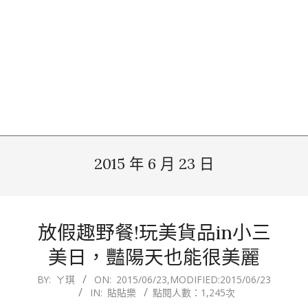
2015 年 6 月 23 日
放假趣野餐!玩美貨品in小三
美日，豔陽天也能很美麗
2015-
BY:
ㄚ琪
ON:
2015/06/23
,MODIFIED:
2015/06/23
IN:
貼貼樂
點閱人數：1,245次
06-