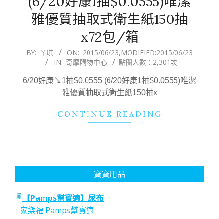
(6/20好康1抽$0.0555)唯潔
雅優質抽取式衛生紙150抽
x72包/箱
2015-
BY:
ㄚ琪
ON:
2015/06/23
,MODIFIED:
2015/06/23
IN:
奇摩購物中心
點閱人數：2,301次
06-
23
6/20好康↘1抽$0.0555 (6/20好康1抽$0.0555)唯潔
雅優質抽取式衛生紙150抽x
CONTINUE READING
寶寶用品
【Pamps幫寶適】尿布
家樂福 Pamps幫寶適