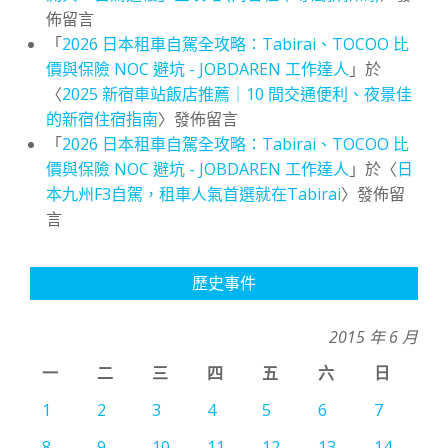
佈留言
「
2026 日本租車自駕全攻略：Tabirai、TOCOO 比
價與保險 NOC 避坑 - JOBDAREN 工作達人
」於
〈
2025 新宿車站飯店推薦｜10 間交通便利、夜景佳
的新宿住宿指南
〉發佈留言
「
2026 日本租車自駕全攻略：Tabirai、TOCOO 比
價與保險 NOC 避坑 - JOBDAREN 工作達人
」於〈
日
本九州F3自駕，租車人氣首選就在Tabirai
〉發佈留
言
歷史事件
2015 年 6 月
一
二
三
四
五
六
日
1
2
3
4
5
6
7
8
9
10
11
12
13
14