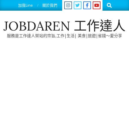
Skip
Search
加我Line
關於我們
to
content
JOBDAREN 工作達人
服務是工作達人架站的宗旨,工作|生活| 美食|旅遊|省錢～愛分享
Primary
Navigation
Menu