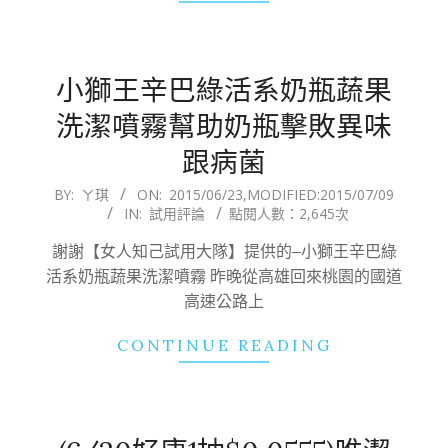
小獅王辛巴綠活系奶瓶蔬果
洗潔噴霧幫助奶瓶擊敗異味
跟病菌
2015-
BY:
ㄚ琪
ON:
2015/06/23
,MODIFIED:
2015/07/09
IN:
試用評論
點閱人數：2,645次
06-
23
謝謝【女人知己試用大隊】提供的–小獅王辛巴綠
活系奶瓶蔬果洗潔噴霧 昨晚從高雄回來桃園的國道
高速公路上
CONTINUE READING