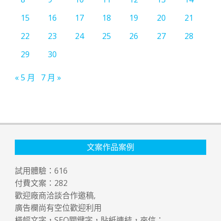
15
16
17
18
19
20
21
22
23
24
25
26
27
28
29
30
« 5 月
7 月 »
文案作品案例
試用體驗：
616
付費文案：
282
歡迎廠商洽談合作邀稿,
廣告欄尚有空位歡迎利用
橫幅文字，SEO關鍵字，貼紙連結，來信：