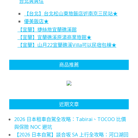
台北爽爽住
【台北】台北松山東旅飯店近南京三民站★
優美飯店★
【宜蘭】捷絲旅宜蘭礁溪館
【宜蘭】宜蘭礁溪原湯商業旅館★
【宜蘭】山月22宜蘭礁溪Villa可以民宿包棟★
商品推薦
近期文章
2026 日本租車自駕全攻略：Tabirai、TOCOO 比價
與保險 NOC 避坑
【2026 日本自駕】談合坂 SA 上行全攻略：河口湖回