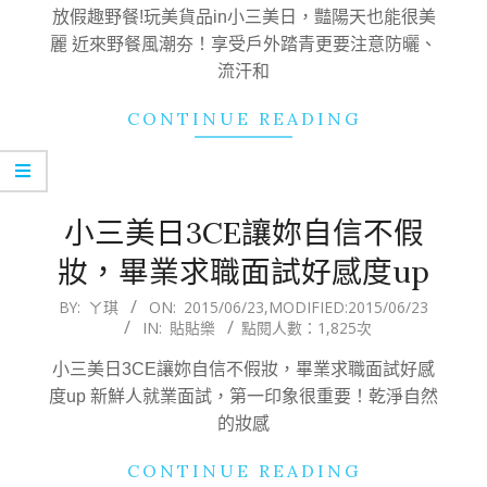
23
放假趣野餐!玩美貨品in小三美日，豔陽天也能很美
麗 近來野餐風潮夯！享受戶外踏青更要注意防曬、
流汗和
CONTINUE READING
小三美日3CE讓妳自信不假
妝，畢業求職面試好感度up
2015-
BY:
ㄚ琪
ON:
2015/06/23
,MODIFIED:
2015/06/23
IN:
貼貼樂
點閱人數：1,825次
06-
23
小三美日3CE讓妳自信不假妝，畢業求職面試好感
度up 新鮮人就業面試，第一印象很重要！乾淨自然
的妝感
CONTINUE READING