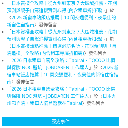
「
日本賞櫻全攻略｜從九州到東京 7 大區域推薦、花期
預測與親子自駕追櫻實測心得 (內含租車折扣碼) -
」於
〈
2025 新宿車站飯店推薦｜10 間交通便利、夜景佳的
新宿住宿指南
〉發佈留言
「
日本賞櫻全攻略｜從九州到東京 7 大區域推薦、花期
預測與親子自駕追櫻實測心得 (內含租車折扣碼) -
」於
〈
日本賞櫻熱點推薦｜精選必訪名所、花期預測與「自
駕追櫻」全攻略 (內含租車專屬折扣碼)
〉發佈留言
「
2026 日本租車自駕全攻略：Tabirai、TOCOO 比價
與保險 NOC 避坑 - JOBDAREN 工作達人
」於〈
2025 新
宿車站飯店推薦｜10 間交通便利、夜景佳的新宿住宿指
南
〉發佈留言
「
2026 日本租車自駕全攻略：Tabirai、TOCOO 比價
與保險 NOC 避坑 - JOBDAREN 工作達人
」於〈
日本九
州F3自駕，租車人氣首選就在Tabirai
〉發佈留言
歷史事件