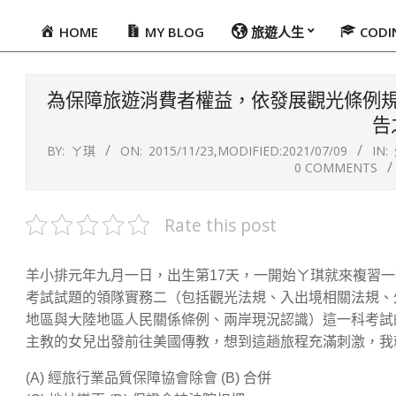
HOME
MY BLOG
旅遊人生
COD
Primary
Navigation
Menu
為保障旅遊消費者權益，依發展觀光條例
告
BY:
ㄚ琪
ON:
2015/11/23
,MODIFIED:
2021/07/09
IN:
0 COMMENTS
Rate this post
羊小排元年九月一日，出生第17天，一開始ㄚ琪就來複習一
考試試題的領隊實務二（包括觀光法規、入出境相關法規、
地區與大陸地區人民關係條例、兩岸現況認識）這一科考試
主教的女兒出發前往美國傳教，想到這趟旅程充滿刺激，我
(A) 經旅行業品質保障協會除會 (B) 合併