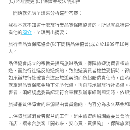
(C) 地址變更 (D) 保證金被法院扣押
一開始就先讓ㄚ琪來分析這些答案：
我根本就不知道什麼旅行業品質保障協會的，所以就亂猜這個
看他的
簡介
，ㄚ琪列出摘要：
旅行業品質保障協會(以下簡稱品保協會)成立於1989年1
人。
品保協會成立的宗旨是提高旅遊品質，保障旅遊消費者權益
遊，而旅行社違反旅遊契約，致旅遊消費者權益受損時，得
如承辦旅行社確實有違反旅遊契約而負起賠償責任時，由承
就旅遊品質保障金項下先予代償，再向該承辦旅行社追償。
害者，須經調處委員認定符合章程及辦事細則規定時，依規
旅遊品質保障金的來源是由會員繳納，內容分為永久基金和
…保障旅遊消費者權益的工作，是由旅遊糾紛調處委員會所
商店，讓來台旅客『開心來、安心買、買個夠』，保障旅客