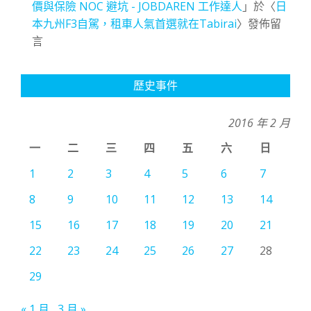
價與保險 NOC 避坑 - JOBDAREN 工作達人
」於〈
日
本九州F3自駕，租車人氣首選就在Tabirai
〉發佈留
言
歷史事件
2016 年 2 月
一
二
三
四
五
六
日
1
2
3
4
5
6
7
8
9
10
11
12
13
14
15
16
17
18
19
20
21
22
23
24
25
26
27
28
29
« 1 月
3 月 »