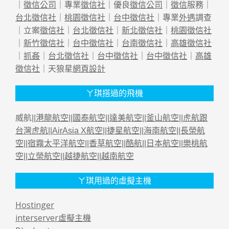
｜
徵信公司
｜專業
徵信社
｜優良
徵信公司
｜
徵信
服務｜
台北徵信社
｜
桃園徵信社
｜
台中徵信社
｜專業
外遇
調查
｜立案
徵信社
｜
台北徵信社
｜
新北徵信社
｜
桃園徵信社
｜
新竹徵信社
｜
台中徵信社
｜
台南徵信社
｜
高雄徵信社
｜
抓姦
｜
台北徵信社
｜
台中徵信社
｜
台中徵信社
｜
高雄
徵信社
｜天狼星
網頁設計
ㄚ琪搭過的飛機
威航||
港龍航空
||
國泰航空
||
達美航空
||
釜山航空
||
虎航跟
台灣虎航
||
AirAsia X航空
||
捷星航空
||
海南航空
||
長榮航
空
||
宿霧太平洋航空
||
香草航空
||
酷航
||
日本航空
||
樂桃航
空
||
立榮航空
||
越捷航空
||
越南航空
ㄚ琪用過的虛擬主機
Hostinger
interserver虛擬主機