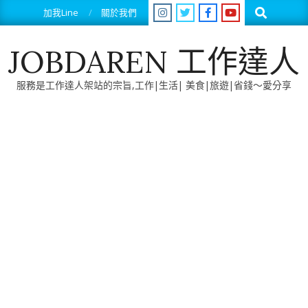
Skip
Search
加我Line
關於我們
to
content
JOBDAREN 工作達人
服務是工作達人架站的宗旨,工作|生活| 美食|旅遊|省錢～愛分享
Primary
Navigation
Menu