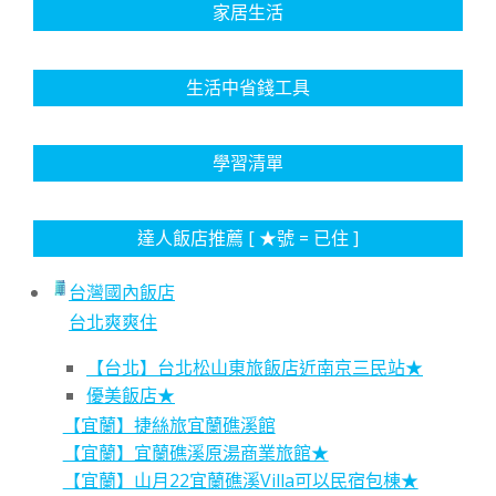
家居生活
生活中省錢工具
學習清單
達人飯店推薦 [ ★號 = 已住 ]
台灣國內飯店
台北爽爽住
【台北】台北松山東旅飯店近南京三民站★
優美飯店★
【宜蘭】捷絲旅宜蘭礁溪館
【宜蘭】宜蘭礁溪原湯商業旅館★
【宜蘭】山月22宜蘭礁溪Villa可以民宿包棟★