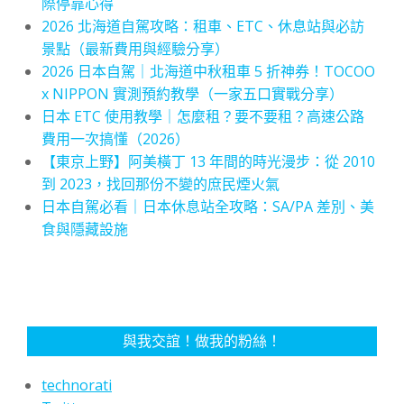
際停靠心得
2026 北海道自駕攻略：租車、ETC、休息站與必訪
景點（最新費用與經驗分享）
2026 日本自駕｜北海道中秋租車 5 折神券！TOCOO
x NIPPON 實測預約教學（一家五口實戰分享）
日本 ETC 使用教學｜怎麼租？要不要租？高速公路
費用一次搞懂（2026）
【東京上野】阿美橫丁 13 年間的時光漫步：從 2010
到 2023，找回那份不變的庶民煙火氣
日本自駕必看｜日本休息站全攻略：SA/PA 差別、美
食與隱藏設施
與我交誼！做我的粉絲！
technorati