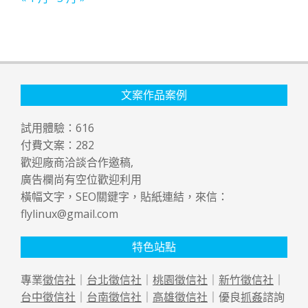
文案作品案例
試用體驗：
616
付費文案：
282
歡迎廠商洽談合作邀稿,
廣告欄尚有空位歡迎利用
橫幅文字，SEO關鍵字，貼紙連結，來信：
flylinux@gmail.com
特色站點
專業
徵信社
｜
台北徵信社
｜
桃園徵信社
｜
新竹徵信社
｜
台中徵信社
｜
台南徵信社
｜
高雄徵信社
｜優良
抓姦
諮詢