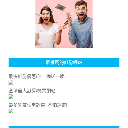
最推薦的訂房網站
最多訂房優惠/住十晚送一晚
全球最大訂房/機票網站
最多網友住房評價~不怕踩雷!