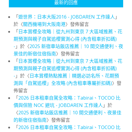
最新的回應
「
遊世界：日本大阪2016 - JOBDAREN 工作達人
」
於〈
關西機場到大阪南港
〉發佈留言
「
日本賞櫻全攻略｜從九州到東京 7 大區域推薦、花
期預測與親子自駕追櫻實測心得 (內含租車折扣碼)
-
」於〈
2025 新宿車站飯店推薦｜10 間交通便利、夜
景佳的新宿住宿指南
〉發佈留言
「
日本賞櫻全攻略｜從九州到東京 7 大區域推薦、花
期預測與親子自駕追櫻實測心得 (內含租車折扣碼)
-
」於〈
日本賞櫻熱點推薦｜精選必訪名所、花期預
測與「自駕追櫻」全攻略 (內含租車專屬折扣碼)
〉發
佈留言
「
2026 日本租車自駕全攻略：Tabirai、TOCOO 比
價與保險 NOC 避坑 - JOBDAREN 工作達人
」於
〈
2025 新宿車站飯店推薦｜10 間交通便利、夜景佳
的新宿住宿指南
〉發佈留言
「
2026 日本租車自駕全攻略：Tabirai、TOCOO 比