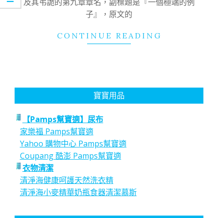
及其弔詭的第九章章名，副標題是『一個極端的例
子』，原文的
CONTINUE READING
寶寶用品
【Pamps幫寶適】尿布
家樂福 Pamps幫寶適
Yahoo 購物中心 Pamps幫寶適
Coupang 酷澎 Pamps幫寶適
衣物清潔
清淨海健康呵護天然洗衣精
清淨海小麥精華奶瓶食器清潔慕斯