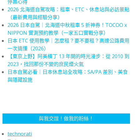
停靠心得
2026 北海道自駕攻略：租車、ETC、休息站與必訪景點
（最新費用與經驗分享）
2026 日本自駕｜北海道中秋租車 5 折神券！TOCOO x
NIPPON 實測預約教學（一家五口實戰分享）
日本 ETC 使用教學｜怎麼租？要不要租？高速公路費用
一次搞懂（2026）
【東京上野】阿美橫丁 13 年間的時光漫步：從 2010 到
2023，找回那份不變的庶民煙火氣
日本自駕必看｜日本休息站全攻略：SA/PA 差別、美食
與隱藏設施
與我交誼！做我的粉絲！
technorati