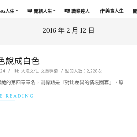
美食人生
ING人生
開箱人生
職業達人
2016 年 2 月 12 日
色說成白色
/24
IN:
大塊文化
,
文章導讀
點閱人數：2,228次
弔詭的第四章章名，副標題是『對比差異的情境圈套』，原
E READING