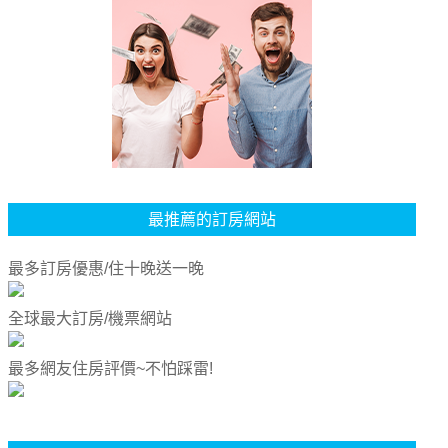
最推薦的訂房網站
最多訂房優惠/住十晚送一晚
全球最大訂房/機票網站
最多網友住房評價~不怕踩雷!