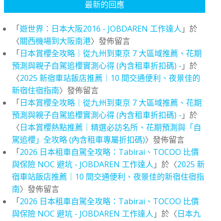
最新的回應
「
遊世界：日本大阪2016 - JOBDAREN 工作達人
」於
〈
關西機場到大阪南港
〉發佈留言
「
日本賞櫻全攻略｜從九州到東京 7 大區域推薦、花期
預測與親子自駕追櫻實測心得 (內含租車折扣碼) -
」於
〈
2025 新宿車站飯店推薦｜10 間交通便利、夜景佳的
新宿住宿指南
〉發佈留言
「
日本賞櫻全攻略｜從九州到東京 7 大區域推薦、花期
預測與親子自駕追櫻實測心得 (內含租車折扣碼) -
」於
〈
日本賞櫻熱點推薦｜精選必訪名所、花期預測與「自
駕追櫻」全攻略 (內含租車專屬折扣碼)
〉發佈留言
「
2026 日本租車自駕全攻略：Tabirai、TOCOO 比價
與保險 NOC 避坑 - JOBDAREN 工作達人
」於〈
2025 新
宿車站飯店推薦｜10 間交通便利、夜景佳的新宿住宿指
南
〉發佈留言
「
2026 日本租車自駕全攻略：Tabirai、TOCOO 比價
與保險 NOC 避坑 - JOBDAREN 工作達人
」於〈
日本九