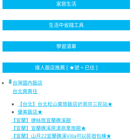
家居生活
生活中省錢工具
學習清單
達人飯店推薦 [ ★號 = 已住 ]
台灣國內飯店
台北爽爽住
【台北】台北松山東旅飯店近南京三民站★
優美飯店★
【宜蘭】捷絲旅宜蘭礁溪館
【宜蘭】宜蘭礁溪原湯商業旅館★
【宜蘭】山月22宜蘭礁溪Villa可以民宿包棟★