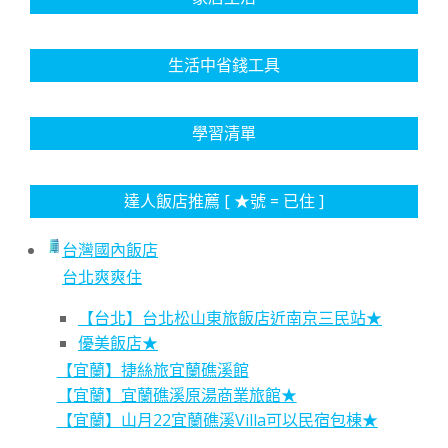
生活中省錢工具
學習清單
達人飯店推薦 [ ★號 = 已住 ]
台灣國內飯店
台北爽爽住
【台北】台北松山東旅飯店近南京三民站★
優美飯店★
【宜蘭】捷絲旅宜蘭礁溪館
【宜蘭】宜蘭礁溪原湯商業旅館★
【宜蘭】山月22宜蘭礁溪Villa可以民宿包棟★