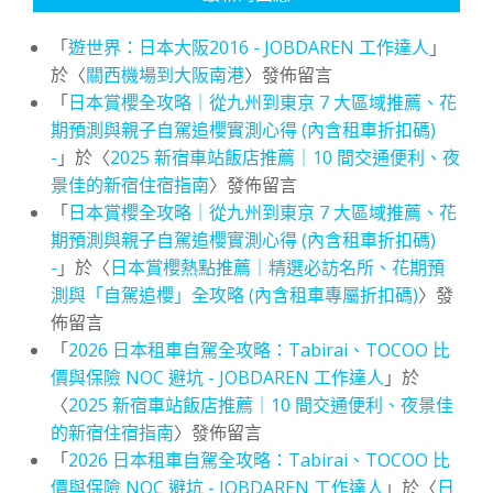
「
遊世界：日本大阪2016 - JOBDAREN 工作達人
」
於〈
關西機場到大阪南港
〉發佈留言
「
日本賞櫻全攻略｜從九州到東京 7 大區域推薦、花
期預測與親子自駕追櫻實測心得 (內含租車折扣碼)
-
」於〈
2025 新宿車站飯店推薦｜10 間交通便利、夜
景佳的新宿住宿指南
〉發佈留言
「
日本賞櫻全攻略｜從九州到東京 7 大區域推薦、花
期預測與親子自駕追櫻實測心得 (內含租車折扣碼)
-
」於〈
日本賞櫻熱點推薦｜精選必訪名所、花期預
測與「自駕追櫻」全攻略 (內含租車專屬折扣碼)
〉發
佈留言
「
2026 日本租車自駕全攻略：Tabirai、TOCOO 比
價與保險 NOC 避坑 - JOBDAREN 工作達人
」於
〈
2025 新宿車站飯店推薦｜10 間交通便利、夜景佳
的新宿住宿指南
〉發佈留言
「
2026 日本租車自駕全攻略：Tabirai、TOCOO 比
價與保險 NOC 避坑 - JOBDAREN 工作達人
」於〈
日