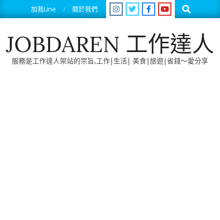
Skip
Search
加我Line
關於我們
to
content
JOBDAREN 工作達人
服務是工作達人架站的宗旨,工作|生活| 美食|旅遊|省錢～愛分享
Primary
Navigation
Menu