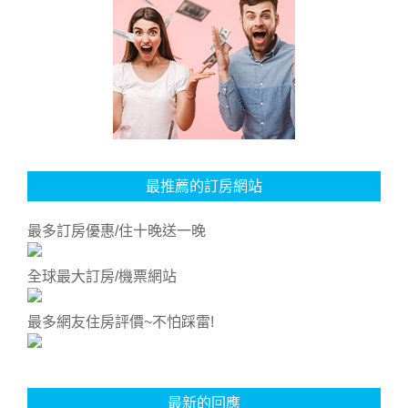
最推薦的訂房網站
最多訂房優惠/住十晚送一晚
全球最大訂房/機票網站
最多網友住房評價~不怕踩雷!
最新的回應