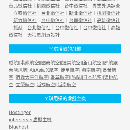
台北徵信社
｜
桃園徵信社
｜
台中徵信社
｜專業
外遇
調查
｜立案
徵信社
｜
台北徵信社
｜
新北徵信社
｜
桃園徵信社
｜
新竹徵信社
｜
台中徵信社
｜
台南徵信社
｜
高雄徵信社
｜
抓姦
｜
台北徵信社
｜
台中徵信社
｜
台中徵信社
｜
高雄
徵信社
｜天狼星
網頁設計
ㄚ琪搭過的飛機
威航||
港龍航空
||
國泰航空
||
達美航空
||
釜山航空
||
虎航跟
台灣虎航
||
AirAsia X航空
||
捷星航空
||
海南航空
||
長榮航
空
||
宿霧太平洋航空
||
香草航空
||
酷航
||
日本航空
||
樂桃航
空
||
立榮航空
||
越捷航空
||
越南航空
ㄚ琪用過的虛擬主機
Hostinger
interserver虛擬主機
Bluehost