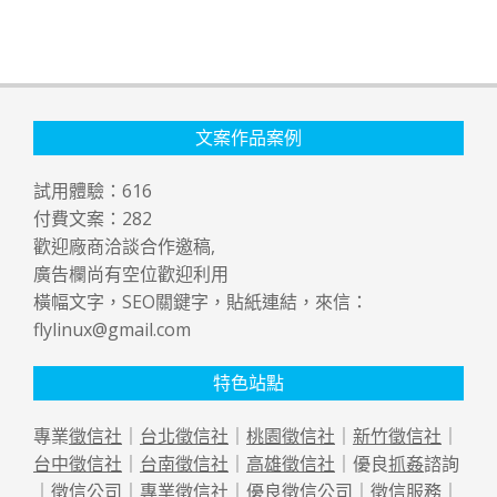
文案作品案例
試用體驗：
616
付費文案：
282
歡迎廠商洽談合作邀稿,
廣告欄尚有空位歡迎利用
橫幅文字，SEO關鍵字，貼紙連結，來信：
flylinux@gmail.com
特色站點
專業
徵信社
｜
台北徵信社
｜
桃園徵信社
｜
新竹徵信社
｜
台中徵信社
｜
台南徵信社
｜
高雄徵信社
｜優良
抓姦
諮詢
｜
徵信公司
｜專業
徵信社
｜優良
徵信公司
｜
徵信
服務｜