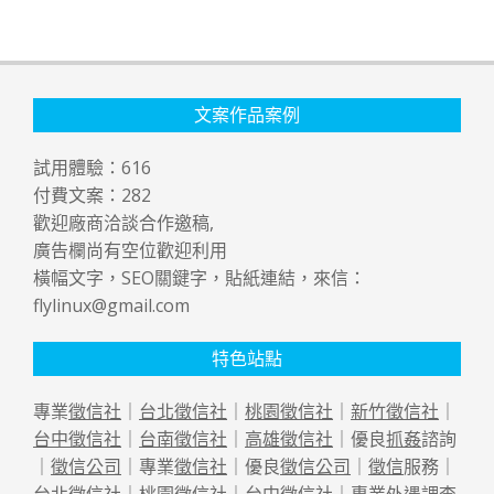
文案作品案例
試用體驗：
616
付費文案：
282
歡迎廠商洽談合作邀稿,
廣告欄尚有空位歡迎利用
橫幅文字，SEO關鍵字，貼紙連結，來信：
flylinux@gmail.com
特色站點
專業
徵信社
｜
台北徵信社
｜
桃園徵信社
｜
新竹徵信社
｜
台中徵信社
｜
台南徵信社
｜
高雄徵信社
｜優良
抓姦
諮詢
｜
徵信公司
｜專業
徵信社
｜優良
徵信公司
｜
徵信
服務｜