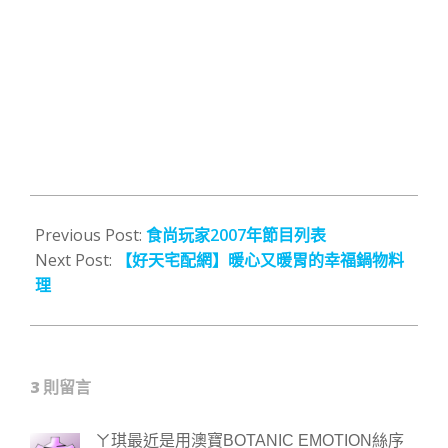
2016-
04-
Previous Post:
食尚玩家2007年節目列表
08
Next Post:
【好天宅配網】暖心又暖胃的幸福鍋物料
理
3 則留言
ㄚ琪最近是用澳寶BOTANIC EMOTION絲序