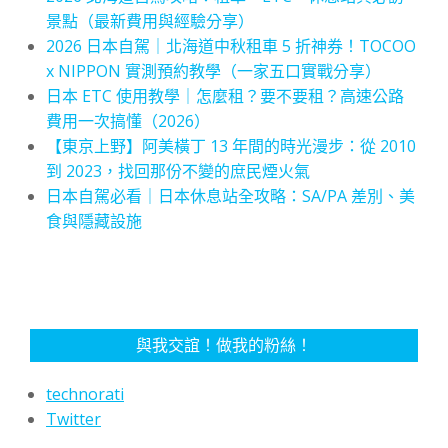
景點（最新費用與經驗分享）
2026 日本自駕｜北海道中秋租車 5 折神券！TOCOO
x NIPPON 實測預約教學（一家五口實戰分享）
日本 ETC 使用教學｜怎麼租？要不要租？高速公路
費用一次搞懂（2026）
【東京上野】阿美橫丁 13 年間的時光漫步：從 2010
到 2023，找回那份不變的庶民煙火氣
日本自駕必看｜日本休息站全攻略：SA/PA 差別、美
食與隱藏設施
與我交誼！做我的粉絲！
technorati
Twitter