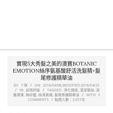
實現5大秀髮之美的澳寶BOTANIC
EMOTION絲序氨基酸舒活洗髮精+髮
尾修護精華油
BY:
ㄚ琪
ON:
2016/04/08
,MODIFIED:
2016/04/25
IN:
試用評論
TAGGED:
淨化頭皮
,
清潔髮絲
,
滋
養潤澤
,
無矽靈
,
絲滑柔順
,
髮尾修護精華油
WITH:
3
COMMENTS
點閱人數：3,057次