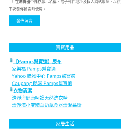
在
瀏覽器
中儲存顯示名稱、電子郵件地址及個人網站網址，以供
下次發佈留言時使用。
寶寶用品
【Pamps幫寶適】尿布
家樂福 Pamps幫寶適
Yahoo 購物中心 Pamps幫寶適
Coupang 酷澎 Pamps幫寶適
衣物清潔
清淨海健康呵護天然洗衣精
清淨海小麥精華奶瓶食器清潔慕斯
家居生活