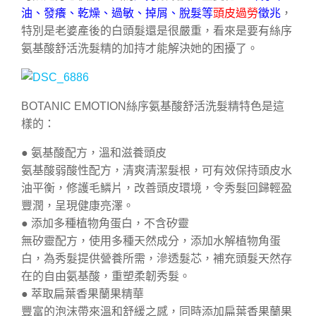
油、發癢、乾燥、過敏、掉屑、脫髮等
頭皮過勞
徵兆
，
特別是老婆產後的白頭髮還是很嚴重，看來是要有絲序
氨基酸舒活洗髮精的加持才能解決她的困擾了。
BOTANIC EMOTION絲序氨基酸舒活洗髮精特色是這
樣的：
● 氨基酸配方，溫和滋養頭皮
氨基酸弱酸性配方，清爽清潔髮根，可有效保持頭皮水
油平衡，修護毛鱗片，改善頭皮環境，令秀髮回歸輕盈
豐潤，呈現健康亮澤。
● 添加多種植物角蛋白，不含矽靈
無矽靈配方，使用多種天然成分，添加水解植物角蛋
白，為秀髮提供營養所需，滲透髮芯，補充頭髮天然存
在的自由氨基酸，重塑柔韌秀髮。
● 萃取扁葉香果蘭果精華
豐富的泡沫帶來溫和舒緩之感，同時添加扁葉香果蘭果