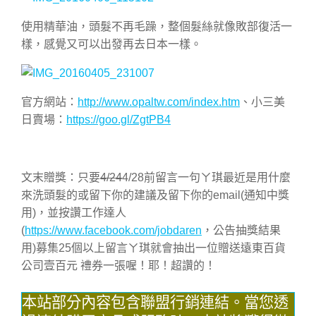
使用精華油，頭髮不再毛躁，整個髮絲就像敗部復活一
樣，感覺又可以出發再去日本一樣。
官方網站：
http://www.opaltw.com/index.htm
、小三美
日賣場：
https://goo.gl/ZgtPB4
文末贈獎：只要
4/24
4/28前留言一句ㄚ琪最近是用什麼
來洗頭髮的或留下你的建議及留下你的email(通知中獎
用)，並按讚工作達人
(
https://www.facebook.com/jobdaren
，公告抽獎結果
用)募集25個以上留言ㄚ琪就會抽出一位贈送遠東百貨
公司壹百元 禮券一張喔！耶！超讚的！
本站部分內容包含聯盟行銷連結。當您透