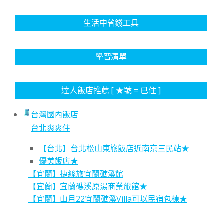
生活中省錢工具
學習清單
達人飯店推薦 [ ★號 = 已住 ]
台灣國內飯店
台北爽爽住
【台北】台北松山東旅飯店近南京三民站★
優美飯店★
【宜蘭】捷絲旅宜蘭礁溪館
【宜蘭】宜蘭礁溪原湯商業旅館★
【宜蘭】山月22宜蘭礁溪Villa可以民宿包棟★