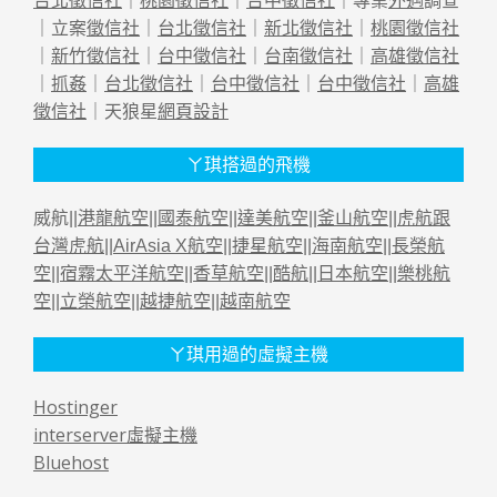
台北徵信社
｜
桃園徵信社
｜
台中徵信社
｜專業
外遇
調查
｜立案
徵信社
｜
台北徵信社
｜
新北徵信社
｜
桃園徵信社
｜
新竹徵信社
｜
台中徵信社
｜
台南徵信社
｜
高雄徵信社
｜
抓姦
｜
台北徵信社
｜
台中徵信社
｜
台中徵信社
｜
高雄
徵信社
｜天狼星
網頁設計
ㄚ琪搭過的飛機
威航||
港龍航空
||
國泰航空
||
達美航空
||
釜山航空
||
虎航跟
台灣虎航
||
AirAsia X航空
||
捷星航空
||
海南航空
||
長榮航
空
||
宿霧太平洋航空
||
香草航空
||
酷航
||
日本航空
||
樂桃航
空
||
立榮航空
||
越捷航空
||
越南航空
ㄚ琪用過的虛擬主機
Hostinger
interserver虛擬主機
Bluehost