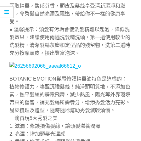
萃取精華，馥郁芬香，頭皮及髮絲享受清新潔淨和滋
養，令秀髮自然亮澤及飄逸，帶給你不一樣的健康享
受。
● 溫馨提示：頭髮有污垢會使洗髮精難以起泡，降低洗
髮效果，建議使用兩遍洗髮精洗頭，第一遍使用較少的
洗髮精，清潔髮絲灰塵和定型品的殘留物，洗第二遍時
充分按摩頭皮，揉出豐富泡沫。
BOTANIC EMOTION髮尾修護精華油
特色是這樣的：
植物修護力，喚醒沉睡髮絲！純淨頭明質地，不添加色
素，撫平髮絲的靜電飛舞，減少熱風、陽光等外界環境
帶來的傷害，補充髮絲所需養分，增添秀髮活力亮彩。
易於梳理及造型，隨時隨地幫助秀髮減輕煩惱。
一滴實現5大秀髮之美
1. 滋潤：修護損傷髮絲，讓頭髮滋養潤澤
2. 亮澤：增加頭髮光澤感