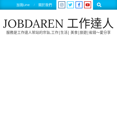
Skip
Search
加我Line
關於我們
to
content
JOBDAREN 工作達人
服務是工作達人架站的宗旨,工作|生活| 美食|旅遊|省錢～愛分享
Primary
Navigation
Menu