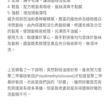
3. 柔順：撫平毛燥，讓頭髮絲滑柔順
4. 輕盈：配方輕盈易吸收，髮絲清爽不黏膩
5. 強韌：增加頭髮彈性
蘊含荷荷芭油和香檸檬精華，豐富的維他命及植物蛋白
滲透髮絲，由內保護和活化秀髮結構，修護毛燥及分岔
的髮尾，使頭髮極易梳理，光澤而不油膩。
使用方法：取適量於掌心，兩手對搓後均勻塗抹於髮絲
及髮梢，適當輕柔梳理至產品充分吸收即可，無須沖
洗。
上官網看了一下說明，突然對硅油很好奇，後來努力查
聚二甲基硅氧烷(Polydimethylsiloxane)才知道是聚二甲
基矽氧烷，也就是我們說的「矽靈」，雖然矽靈是否有
危險還是有很多爭議，但是我老婆就是非得選無矽靈的
洗髮精不可。