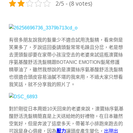
2/5 - (8 votes)
有很多朋友說我的髮量少不適合試用洗髮精，看來倒是
笑果多了，歹說這回委請頭髮常常毛躁且分岔，老是想
去燙頭髮卻要在家帶小孩沒空去的老婆來試這瓶澳寶絲
序氨基酸舒活洗髮精跟BOTANIC EMOTION髮尾修護
精華油了，雖然我想說的是澳寶絲序氨基酸舒活洗髮精
也很適合頭皮容易油膩不堪的我來用，不過大家只想看
我笑話，就不分享我的照片了。
對於剛從日本周遊10天回來的老婆來說，澳寶絲序氨基
酸舒活洗髮精簡直是上天送給她的好禮物，在日本雖然
空氣好，但是奔波了這麼多天，帶著羊小排跑來跑去的
可說是身心俱疲，因為
壓力
讓頭皮產生變化，
出現出