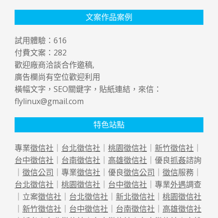
文案作品案例
試用體驗：
616
付費文案：
282
歡迎廠商洽談合作邀稿,
廣告欄尚有空位歡迎利用
橫幅文字，SEO關鍵字，貼紙連結，來信：
flylinux@gmail.com
特色站點
專業
徵信社
｜
台北徵信社
｜
桃園徵信社
｜
新竹徵信社
｜
台中徵信社
｜
台南徵信社
｜
高雄徵信社
｜優良
抓姦
諮詢
｜
徵信公司
｜專業
徵信社
｜優良
徵信公司
｜
徵信
服務｜
台北徵信社
｜
桃園徵信社
｜
台中徵信社
｜專業
外遇
調查
｜立案
徵信社
｜
台北徵信社
｜
新北徵信社
｜
桃園徵信社
｜
新竹徵信社
｜
台中徵信社
｜
台南徵信社
｜
高雄徵信社