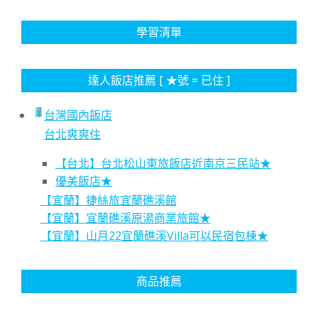
學習清單
達人飯店推薦 [ ★號 = 已住 ]
台灣國內飯店
台北爽爽住
【台北】台北松山東旅飯店近南京三民站★
優美飯店★
【宜蘭】捷絲旅宜蘭礁溪館
【宜蘭】宜蘭礁溪原湯商業旅館★
【宜蘭】山月22宜蘭礁溪Villa可以民宿包棟★
商品推薦