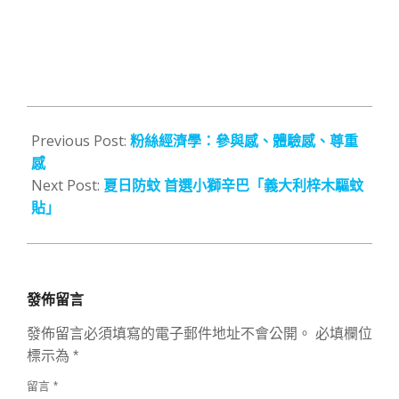
2016-
08-
Previous Post:
粉絲經濟學：參與感、體驗感、尊重
03
感
Next Post:
夏日防蚊 首選小獅辛巴「義大利梓木驅蚊
貼」
發佈留言
發佈留言必須填寫的電子郵件地址不會公開。
必填欄位
標示為
*
留言
*