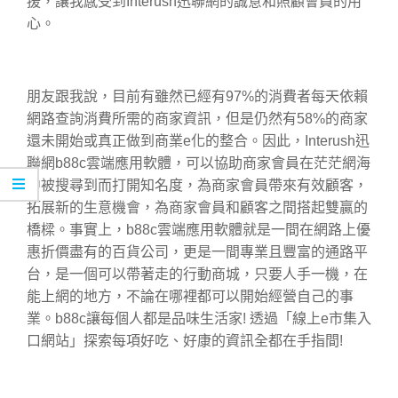
援，讓我感受到Interush迅聯網的誠意和照顧會員的用
心。
朋友跟我說，目前有雖然已經有97%的消費者每天依賴
網路查詢消費所需的商家資訊，但是仍然有58%的商家
還未開始或真正做到商業e化的整合。因此，Interush迅
聯網b88c雲端應用軟體，可以協助商家會員在茫茫網海
中被搜尋到而打開知名度，為商家會員帶來有效顧客，
拓展新的生意機會，為商家會員和顧客之間搭起雙贏的
橋樑。事實上，b88c雲端應用軟體就是一間在網路上優
惠折價盡有的百貨公司，更是一間專業且豐富的通路平
台，是一個可以帶著走的行動商城，只要人手一機，在
能上網的地方，不論在哪裡都可以開始經營自己的事
業。b88c讓每個人都是品味生活家! 透過「線上e市集入
口網站」探索每項好吃、好康的資訊全都在手指間!