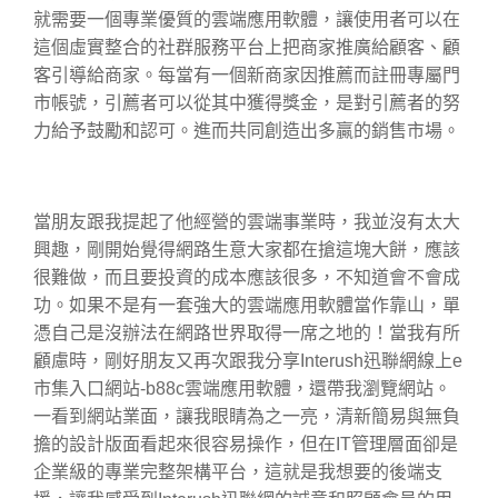
就需要一個專業優質的雲端應用軟體，讓使用者可以在
這個虛實整合的社群服務平台上把商家推廣給顧客、顧
客引導給商家。每當有一個新商家因推薦而註冊專屬門
市帳號，引薦者可以從其中獲得獎金，是對引薦者的努
力給予鼓勵和認可。進而共同創造出多贏的銷售市場。
當朋友跟我提起了他經營的雲端事業時，我並沒有太大
興趣，剛開始覺得網路生意大家都在搶這塊大餅，應該
很難做，而且要投資的成本應該很多，不知道會不會成
功。如果不是有一套強大的雲端應用軟體當作靠山，單
憑自己是沒辦法在網路世界取得一席之地的！當我有所
顧慮時，剛好朋友又再次跟我分享Interush迅聯網線上e
市集入口網站-b88c雲端應用軟體，還帶我瀏覽網站。
一看到網站業面，讓我眼睛為之一亮，清新簡易與無負
擔的設計版面看起來很容易操作，但在IT管理層面卻是
企業級的專業完整架構平台，這就是我想要的後端支