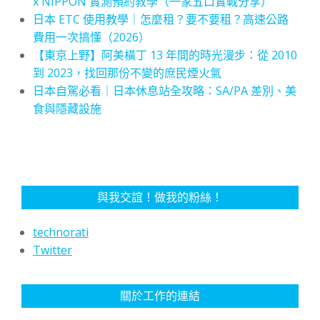
x NIPPON 實測預約教學（一家五口實戰分享）
日本 ETC 使用教學｜怎麼租？要不要租？高速公路
費用一次搞懂（2026）
【東京上野】阿美橫丁 13 年間的時光漫步：從 2010
到 2023，找回那份不變的庶民煙火氣
日本自駕必看｜日本休息站全攻略：SA/PA 差別、美
食與隱藏設施
與我交誼！做我的粉絲！
technorati
Twitter
關於工作的連結