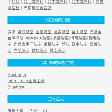
｜
抓姦
｜
台北徵信社
｜
台中徵信社
｜
台中徵信社
｜
高雄
徵信社
｜天狼星
網頁設計
ㄚ琪搭過的飛機
威航||
港龍航空
||
國泰航空
||
達美航空
||
釜山航空
||
虎航跟
台灣虎航
||
AirAsia X航空
||
捷星航空
||
海南航空
||
長榮航
空
||
宿霧太平洋航空
||
香草航空
||
酷航
||
日本航空
||
樂桃航
空
||
立榮航空
||
越捷航空
||
越南航空
ㄚ琪用過的虛擬主機
Hostinger
interserver虛擬主機
Bluehost
工作達人
累積人氣：17,961,101