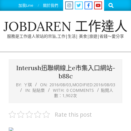
Skip
Search
加我Line
關於我們
to
content
JOBDAREN 工作達人
服務是工作達人架站的宗旨,工作|生活| 美食|旅遊|省錢～愛分享
Primary
Navigation
Interush迅聯網線上e市集入口網站-
Menu
b88c
BY:
ㄚ琪
ON:
2016/08/03
,MODIFIED:
2016/08/03
IN:
貼貼樂
WITH:
0 COMMENTS
點閱人
數：1,902次
Rate this post