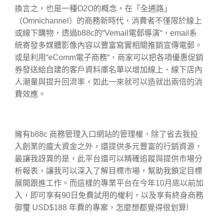
換言之，也是一種O2O的概念，在「全通路」
（Omnichannel）的商務新時代，消費者不僅限於線上
或線下購物，透過b88c的“Vemail電郵導演“，email系
統寄發多媒體影像內容以豐富寫實相關推銷宣傳電郵。
或是利用“eComm電子商務“，商家可以把各項優惠促銷
券發送給自建的客戶資料庫名單以增加線上、線下店內
人潮量與提升回流率，如此一來就可以造就出兩倍的消
費效應。
擁有b88c 商務管理入口網站的管理權，除了省去我投
入創業的龐大資金之外，還提供多元豐富的行銷資源，
最讓我訝異的是，此平台還可以精確追蹤與提供市場分
析報表，讓我可以深入了解目標市場，幫助我鎖定目標
展開跟進工作。而這樣的專業平台在今年10月底以前加
入，即可享有90日免費試用的權利，以及享有終身商務
御璽 USD$188 年費的專案，怎麼想都覺得很划算!