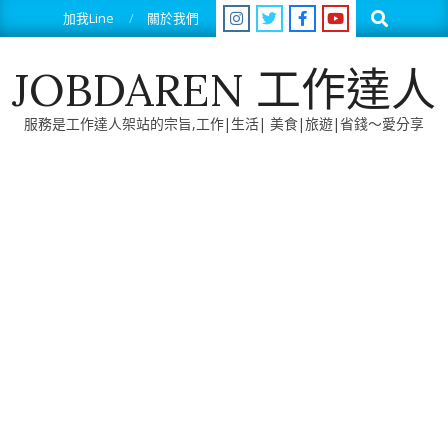
Skip
Search
加我Line
關於我們
to
content
JOBDAREN 工作達人
服務是工作達人架站的宗旨,工作|生活| 美食|旅遊|省錢～愛分享
Primary
Navigation
Menu