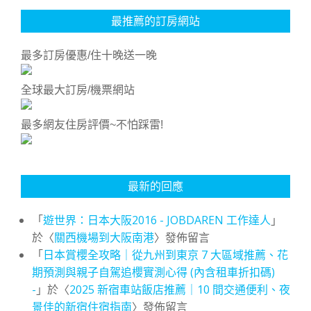
最推薦的訂房網站
最多訂房優惠/住十晚送一晚
全球最大訂房/機票網站
最多網友住房評價~不怕踩雷!
最新的回應
「
遊世界：日本大阪2016 - JOBDAREN 工作達人
」
於〈
關西機場到大阪南港
〉發佈留言
「
日本賞櫻全攻略｜從九州到東京 7 大區域推薦、花
期預測與親子自駕追櫻實測心得 (內含租車折扣碼)
-
」於〈
2025 新宿車站飯店推薦｜10 間交通便利、夜
景佳的新宿住宿指南
〉發佈留言