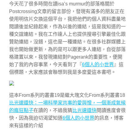
今天花了很多時間在讀isa’s murmur的部落格關於
Postcrossing文章的留言部份，發現有滿多的朋友正在
使用明信片交換這個平台，我把他們的個人資料盡量地
閱讀後並紀錄起來，作為以後的連結，這是我知道的一
種交誼連結。我在工作達人上也提供搜尋引擎最佳化跟
贊助連結，沒錯，這也是一種連結。在很多社群媒體上
我也開始做更新，為的是可以跟更多人連結，自從部落
格建置以來，我發現連結對Pagerank的重要性，便開
始了我的內容事業，今天看到了『
6個人的小世界
』這
個標題，大家應該會聯想到我是多麼愛這本書吧。
這本From系列的叢書19是繼大塊文化From系列叢書18
比光速還快：一場科學家共事的愛與憎，一個漸成氣候
的瘋狂點子
在讀的，不過我猜
比光速還快
閱讀進度會很
快，因為我迫切渴望知道
6個人的小世界
的訊息，博客
來有這樣的介紹