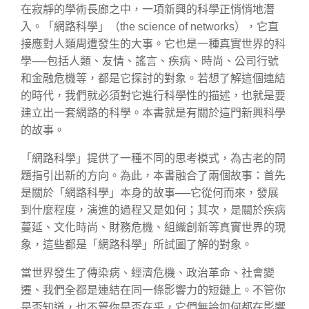
在寂靜的學術長廊之中，一項新興的科學正悄悄地潛
入。「網路科學」（the science of networks），它直
接應對人類周遭發生的大事。它也是一種真實世界的科
學──包括人類、友情、謠言、疾病、時尚、公司行號
和金融危機等，都是它探討的對象。若想了解這個連結
的時代，我們就必須對它進行科學性的描述，也就是要
建立出一套網路的科學。本書就是有關於這門新興科學
的故事。
「網路科學」提供了一種不同的思考模式，為古老的問
題指引出新的方向。為此，本書融合了兩個故事：首先
是關於「網路科學」本身的故事──它從何而來，發展
到什麼程度，演進的過程又是如何；其次，是關於疾病
蔓延、文化時尚、財務危機、組織創新等真實世界的現
象，這些都是「網路科學」所試圖了解的對象。
當世界發生了傳染病、經濟危機、政治革命、社會變
遷、我們全都是連結在同一條影響力的短鏈上。不管你
是否知道，也不管你是否在乎，它們無論如何都在影響