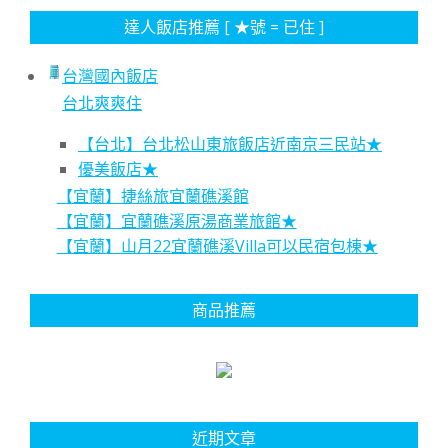
達人飯店推薦 [ ★號 = 已住 ]
台灣國內飯店
台北爽爽住
【台北】台北松山東旅飯店近南京三民站★
優美飯店★
【宜蘭】捷絲旅宜蘭礁溪館
【宜蘭】宜蘭礁溪原湯商業旅館★
【宜蘭】山月22宜蘭礁溪Villa可以民宿包棟★
商品推薦
近期文章