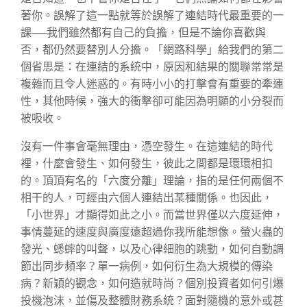
著你。誤解了這一點就等於誤解了連結時代最重要的一
課──我們雖然都有自己的負擔，但是不論你喜歡與
否，都仍然要替別人分擔。「網路科學」給我們的第二
個省思是：在連結的系統中，原因和結果的關聯常常是
複雜而且令人迷惑的。有時小小的打擊會有重要的牽連
性，其他時候，強大的衝擊卻可能因為明顯的小分裂而
被吸收。
沒有一件事會毫無理由，憑空發生。在這連結的時代
裡，什麼會發生、如何發生，彼此之間都是環環相扣
的。頂頂有名的「六度分離」理論，指的是任何兩個不
相干的人，可經由六個人連結出某種關係。也因此，
「小世界」才顯得如此之小。而當世界僅以六度延伸，
事情蔓延的速度與廣度遠超過你我所能想像。螢火蟲的
發光、蟋蟀的叫聲，以及心律細胞的跳動，如何自動調
節出同步頻率？單一病例，如何衍生為大規模的傳染
病？新穎的觀念，如何造就時尚？個別投資者如何引爆
投機泡沫，並傷及整體財務系統？面對隨機的意外或甚