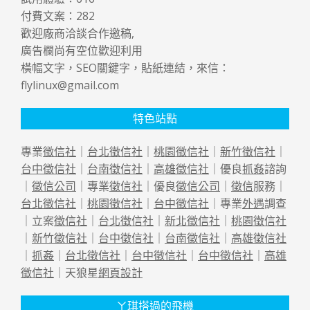
付費文案：
282
歡迎廠商洽談合作邀稿,
廣告欄尚有空位歡迎利用
橫幅文字，SEO關鍵字，貼紙連結，來信：
flylinux@gmail.com
特色站點
專業
徵信社
｜
台北徵信社
｜
桃園徵信社
｜
新竹徵信社
｜
台中徵信社
｜
台南徵信社
｜
高雄徵信社
｜優良
抓姦
諮詢
｜
徵信公司
｜專業
徵信社
｜優良
徵信公司
｜
徵信
服務｜
台北徵信社
｜
桃園徵信社
｜
台中徵信社
｜專業
外遇
調查
｜立案
徵信社
｜
台北徵信社
｜
新北徵信社
｜
桃園徵信社
｜
新竹徵信社
｜
台中徵信社
｜
台南徵信社
｜
高雄徵信社
｜
抓姦
｜
台北徵信社
｜
台中徵信社
｜
台中徵信社
｜
高雄
徵信社
｜天狼星
網頁設計
ㄚ琪搭過的飛機