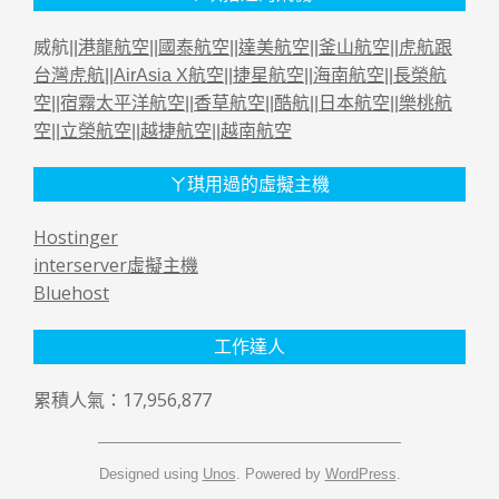
威航||
港龍航空
||
國泰航空
||
達美航空
||
釜山航空
||
虎航跟
台灣虎航
||
AirAsia X航空
||
捷星航空
||
海南航空
||
長榮航
空
||
宿霧太平洋航空
||
香草航空
||
酷航
||
日本航空
||
樂桃航
空
||
立榮航空
||
越捷航空
||
越南航空
ㄚ琪用過的虛擬主機
Hostinger
interserver虛擬主機
Bluehost
工作達人
累積人氣：17,956,877
Designed using
Unos
. Powered by
WordPress
.