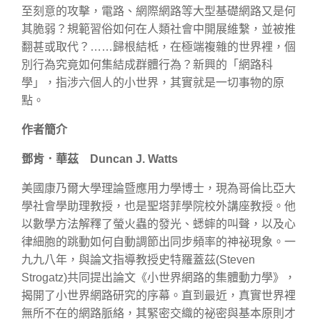
至刻意的攻擊，電路、網際網路等大型基礎網路又是何
其脆弱？規範習俗如何在人類社會中開展維繫，並被推
翻甚或取代？……歸根結柢，在極端複雜的世界裡，個
別行為究竟如何集結成群體行為？新興的「網路科
學」，指涉六個人的小世界，其實就是一切事物的原
點。
作者簡介
鄧肯．華茲 Duncan J. Watts
美國康乃爾大學理論暨應用力學博士，現為哥倫比亞大
學社會學助理教授，也是聖塔菲學院校外講座教授。他
以數學方法解釋了螢火蟲的發光、蟋蟀的叫聲，以及心
律細胞的跳動如何自動調節出同步頻率的神祕現象。一
九九八年，與論文指導教授史特羅蓋茲(Steven
Strogatz)共同提出論文《小世界網路的集體動力學》，
揭開了小世界網路研究的序幕。直到最近，真實世界裡
無所不在的網路脈絡，其緊密交織的祕密與基本原則才