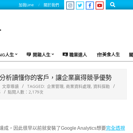
Search
加我Line
關於我們
人
美食人生
ING人生
開箱人生
職業達人
靠分析讀懂你的客戶，讓企業贏得競爭優勢
文章導讀
TAGGED:
企業管理
,
商業資料處理
,
資料探勘
S
點閱人數：2,179次
此很早以前就安裝了Google Analytics想要
完全透視