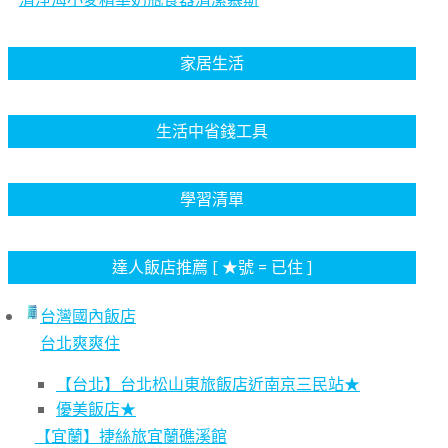
家居生活
生活中省錢工具
學習清單
達人飯店推薦 [ ★號 = 已住 ]
台灣國內飯店
台北爽爽住
【台北】台北松山東旅飯店近南京三民站★
優美飯店★
【宜蘭】捷絲旅宜蘭礁溪館