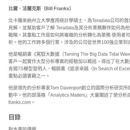
比爾．法蘭克斯（Bill Franks）
北卡羅來納州立大學應用統計學碩士，為Teradata公司
見解，並幫助客戶了解 Teradata及其分析業務夥伴如何為
戰略。其重點工作是如何將複雜的分析轉化為業務 使用者
析。他的工作跨多個行業，涉及的公司從世界100強企業到
他是暢銷書《駕馭大數據（Taming The Big Data T
客戶一起實作大型分析專案的經驗加以概括，得出了在大數
肯錫7S模型發明人、暢銷書《追求卓越（In Search of Exc
重點必讀書籍之一。
他是領先的分析專家Tom Davenport創立的國際分析
動中。他的部落格「Analytics Matters」大量闡述了
franks.com。
目錄
對本書的讚譽