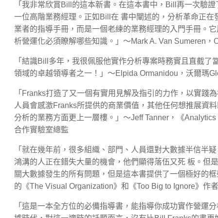
「我非常欣賞Bill的這本新書。在這本書中，Bill再一
一位高階業務經理。正如Bill在 書中闡述的，分析革命正
業者的指導手冊，而是一個老練的業務經理的入門手冊。它
析營運化必須瞭解哪些知識。」～Mark A. Van Sumeren
「結識Bill多年，我很佩服他實作分析專案時務實且直截了
領域的卓越領導者之一！」～Elpida Ormanidou，沃爾瑪Global 
「Franks打造了又一個有實用見解及指引的力作，以實
人員會感激Franks所提供的商業價值，其他任何想推展
分析的業務方面更上一層樓。」～Jeff Tanner，《Analytics and
合作實驗室總監
「就在幾年前，很多組織、部門、人員還對大數據半信半疑
鴻溝的人正在錯失大量的機會，他們顯得落伍又死 板。但
關大數據發生的所有問題，但是這本書提供了一個極好的框架。
的《The Visual Organization》和《Too Big to Ignore》作
「這是一本全方位的必備指導書，能指導你成功實作營運分