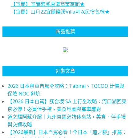
【宜蘭】宜蘭礁溪原湯商業旅館★
【宜蘭】山月22宜蘭礁溪Villa可以民宿包棟★
商品推薦
近期文章
2026 日本租車自駕全攻略：Tabirai、TOCOO 比價與
保險 NOC 避坑
【2026 日本自駕】談合坂 SA 上行全攻略：河口湖回東
京必停！必買伴手禮、美食地圖與塞車應對
道之驛阿蘇介紹｜九州自駕必訪休息站，美食、伴手禮
與交通攻略
【2026最新】日本自駕必看！全日本「道之驛」推薦：