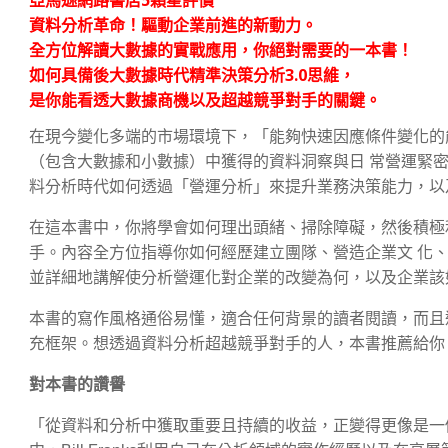
亞馬遜網路書店5顆星評價
資料分析革命！驅動企業前進的新動力。
全方位解讀大數據的實戰應用，你絕對需要的一本書！
如何具備後大數據時代精準決策分析3.0思維，
是你能看透大數據商機以及超越競爭對手的關鍵。
在現今變化多端的市場環境下，「能夠快速因應條件變化的
（包含大數據和小數據）中獲得的資料洞察與日 常營運緊
料分析時代如何透過「營運分析」來提升業務決策能力，以
在這本書中，你將學會如何理出頭緒、掃除障礙，然後積極
手。內容全方位指導你如何經歷建立團隊、營造企業文 化
並詳細地講解使分析營運化對企業的改變為何，以及企業該
本書的寫作風格通俗易懂，適合任何背景的讀者閱讀，而且
充框架。想透過資料分析超越競爭對手的人，本書推薦給你
對本書的讚譽
「從資料和分析中獲取重要且持續的收益，正變得更像是一