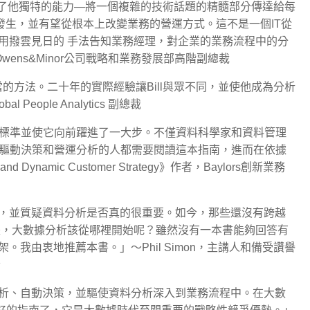
次驗證了他獨特的能力—將一個複雜的技術話題的精髓部分傳達給每
在發生，並有望從根本上改變業務的營運方式。這不是一個IT從
用撥雲見日的 手法告知業務經理，對企業的業務流程中的分
，Owens&Minor公司戰略和業務發展部高階副總裁
當的方法。二十年的實際經驗讓Bill與眾不同，並使他成為分析
People Analytics 副總裁
踐為標準並使它向前躍進了一大步。不僅資料科學家和資料管理
資料驅動決策和營運分析的人都需要閱讀這本指南，進而在依據
 Dynamic Customer Strategy》作者，Baylors創新業務
，並質疑資料分析是否真的很重要。如今，那些還沒有跨越
是，大數據分析該從哪裡開始呢？雖然沒有一本書能夠回答有
我由衷地推薦本書。」～Phil Simon，主講人和備受讚譽
者
析、自動決策，並驅使資料分析深入到業務流程中。在大數