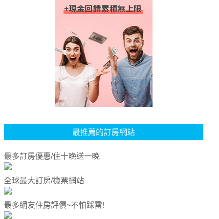
最推薦的訂房網站
最多訂房優惠/住十晚送一晚
全球最大訂房/機票網站
最多網友住房評價~不怕踩雷!