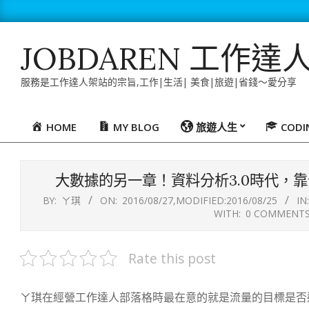
Skip
to
content
JOBDAREN 工作達
服務是工作達人架站的宗旨,工作|生活| 美食|旅遊|省錢～愛分享
HOME
MY BLOG
旅遊人生
COD
Primary
Navigation
Menu
大數據的另一章！資料分析3.0時代，
BY:
ㄚ琪
ON:
2016/08/27
,MODIFIED:
2016/08/25
IN:
WITH:
0 COMMENT
Rate this post
ㄚ琪在經營工作達人部落格時最在意的就是流量的目標是否達成，因