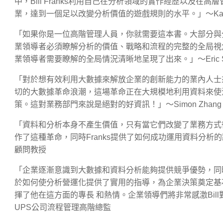
中，Bill Franks利用自己在分析領域的實作經歷以及
業，達到一個足以改變分析價值的遊戲規則的水平。」～Kathy 
「如果你是一位高階管理人員，你就需要這本書。大部分與
業領導者必須瞭解分析的價值、戰略和流程的完整的全局視
業領導者需要瞭解的全局情況清晰地呈現了出來。」～Eric S
「對於想有效利用大數據來解放企業的創新能力的業內人士來
切的大數據革命浪潮，這場革命正在大規模地利用資料來使
策。這對業務部門來說是絕對的好資訊！」～Simon Zhang，
「資料和分析本身不產生價值，只有當它們改變了業務方式
作了這種革命，同時Franks提供了如何成功運用資料分析的路
顧問教授
「企業逐漸意識到大數據和資料分析能夠提供競爭優勢，同時他們
於如何使分析營運化提供了實用的指導，為企業決策奠定基石
揮了他在這方面的專長 和熱情。企業領導們將非常感激Bill對
UPS公司流程管理高階總監