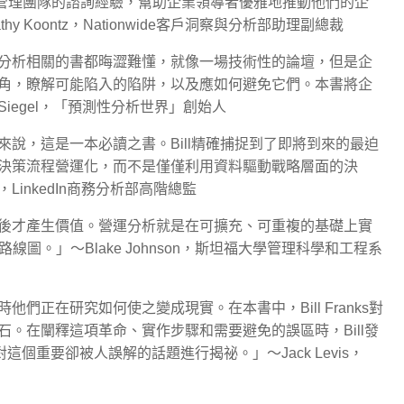
在高層管理團隊的諮詢經驗，幫助企業領導者優雅地推動他們的企
Koontz，Nationwide客戶洞察與分析部助理副總裁
分析相關的書都晦澀難懂，就像一場技術性的論壇，但是企
角，瞭解可能陷入的陷阱，以及應如何避免它們。本書將企
iegel，「預測性分析世界」創始人
說，這是一本必讀之書。Bill精確捕捉到了即將到來的最迫
決策流程營運化，而不是僅僅利用資料驅動戰略層面的決
LinkedIn商務分析部高階總監
後才產生價值。營運分析就是在可擴充、可重複的基礎上實
線圖。」～Blake Johnson，斯坦福大學管理科學和工程系
正在研究如何使之變成現實。在本書中，Bill Franks對
。在闡釋這項革命、實作步驟和需要避免的誤區時，Bill發
這個重要卻被人誤解的話題進行揭祕。」～Jack Levis，