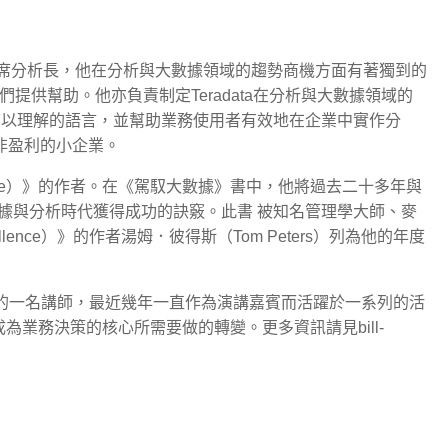
的首席分析長，他在分析與大數據領域的趨勢商機方面有著獨到的
他們提供幫助。他亦負責制定Teradata在分析與大數據領域的
可以理解的語言，並幫助業務使用者有效地在企業中實作分
非盈利的小企業。
idal Wave）》的作者。在《駕馭大數據》書中，他將過去二十多年與
據與分析時代獲得成功的訣竅。此書 被知名管理學大師、麥
ellence）》的作者湯姆．彼得斯（Tom Peters）列為他的年度
研究所的一名講師，最近幾年一直作為演講嘉賓而活躍於一系列的活
使分析成為業務決策的核心所需要做的轉變。更多資訊請見bill-