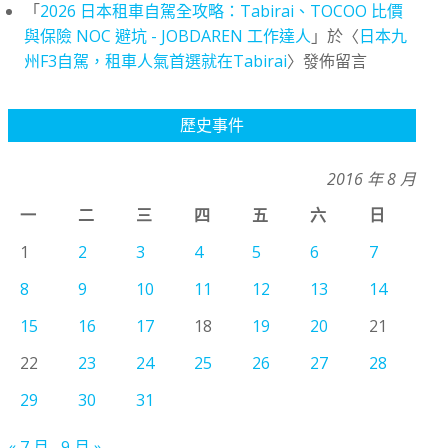
「
2026 日本租車自駕全攻略：Tabirai、TOCOO 比價
與保險 NOC 避坑 - JOBDAREN 工作達人
」於〈
日本九
州F3自駕，租車人氣首選就在Tabirai
〉發佈留言
歷史事件
2016 年 8 月
一
二
三
四
五
六
日
1
2
3
4
5
6
7
8
9
10
11
12
13
14
15
16
17
18
19
20
21
22
23
24
25
26
27
28
29
30
31
« 7 月
9 月 »