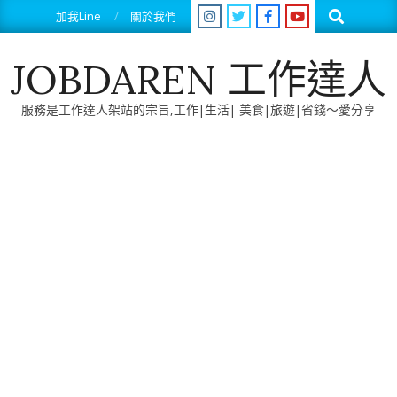
Skip
Search
加我Line
關於我們
to
content
JOBDAREN 工作達人
服務是工作達人架站的宗旨,工作|生活| 美食|旅遊|省錢～愛分享
Primary
Navigation
Menu