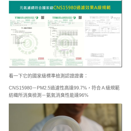
看一下它的國家級標準檢測認證證書：
CNS15980－PM2.5過濾性高達99.7%，符合Ａ級規範
紡織所消臭檢測－氨氣消臭性能達96%