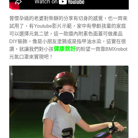
曾懷孕過的老婆對柴靜的分享有切身的感覺，也一齊來
試用了，有Youtube影片示範，家中有學齡孩童的家庭
可以選擇元氣二號，這一款還內附素色面蓋可做產品
DIY裝飾，像是小朋友塗鴉或是指甲油水染，這實在很
健康就好
讚，就讓我們對小孩
的盼望一齊靠BMXrobot
元氣口罩來實現吧！