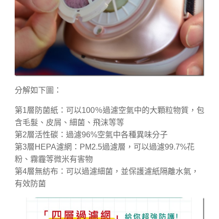
分解如下圖：
第1層防菌紙：可以100％過濾空氣中的大顆粒物質，包
含毛髮、皮屑、細菌、飛沫等等
第2層活性碳：過濾96%空氣中各種異味分子
第3層HEPA濾網：PM2.5過濾層，可以過濾99.7%花
粉、霧霾等微米有害物
第4層無紡布：可以過濾細菌，並保護濾紙隔離水氣，
有效防菌