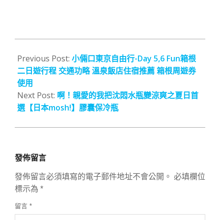
2018-
07-
Previous Post:
小倆口東京自由行-Day 5,6 Fun箱根
14
二日遊行程 交通功略 溫泉飯店住宿推薦 箱根周遊券
使用
Next Post:
啊！親愛的我把沈悶水瓶變涼爽之夏日首
選【日本mosh!】膠囊保冷瓶
發佈留言
發佈留言必須填寫的電子郵件地址不會公開。
必填欄位
標示為
*
留言
*