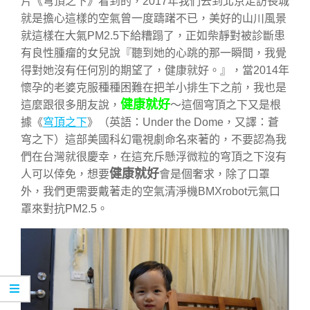
片《穹頂之下》看到的，2017年我們去到北京走訪長城
就是擔心這樣的空氣曾一度躊躇不已，美好的山川風景
就這樣在大氣PM2.5下給糟蹋了，正如柴靜對被診斷患
有良性腫瘤的女兒說『聽到她的心跳的那一瞬間，我覺
得對她沒有任何別的期望了，健康就好。』，當2014年
懷孕的老婆克服種種困難在把羊小排生下之前，我也是
健康就好
這麼跟很多朋友說，
～這個穹頂之下又是根
據《
穹頂之下
》（英語：Under the Dome，又譯：蒼
穹之下）這部美國科幻電視劇命名來著的，不要認為我
們在台灣就很慶幸，在這充斥懸浮微粒的穹頂之下沒有
健康就好
人可以倖免，想要
會是個奢求，除了口罩
外，我們更需要戴著走的空氣清淨機BMXrobot元氣口
罩來對抗PM2.5。