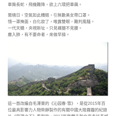
車舞長蛇，飛機難降，欲上六環把車飆。
需晴日，空氣如此糟糕，引無數美女帶口罩。
惜一罩掩面，白化妝了，唯露雙眼，難判風騒。
一代天驕，央視新址，只見褲腿不見腰。
塵入肺，有不要命者，來做早操。
這一首改編自毛澤東的《沁园春·雪》，是從2015年百
位最具影響力人物柴靜製作的有關中國大陸霧霾的紀錄