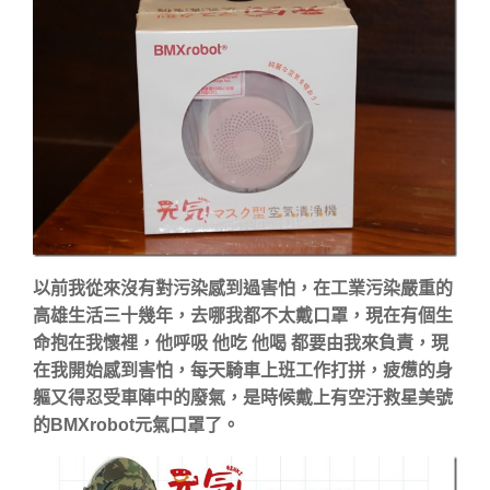
以前我從來沒有對污染感到過害怕，在工業污染嚴重的
高雄生活三十幾年，去哪我都不太戴口罩，現在有個生
命抱在我懷裡，他呼吸 他吃 他喝 都要由我來負責，現
在我開始感到害怕，每天騎車上班工作打拼，疲憊的身
軀又得忍受車陣中的廢氣，是時候戴上有空汙救星美號
的BMXrobot元氣口罩了。