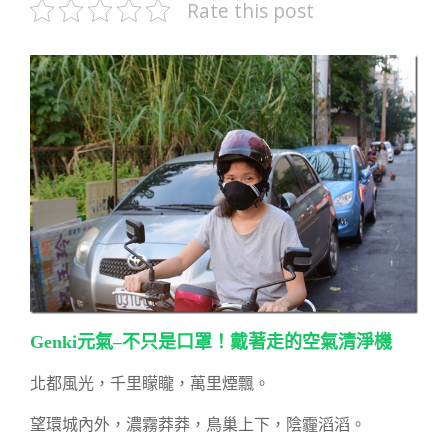
Rate this post
Genki元氣–不只是口罩！戴著走的空氣清淨機
北都風光，千里矇矓，萬里煙飄。
望環城內外，濃霧莽莽，鳥巢上下，陰霾滔滔。