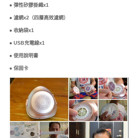
● 彈性矽膠掛繩x1
● 濾網x2（四層高效濾網）
● 收納袋x1
● USB充電線x1
● 使用說明書
● 保固卡