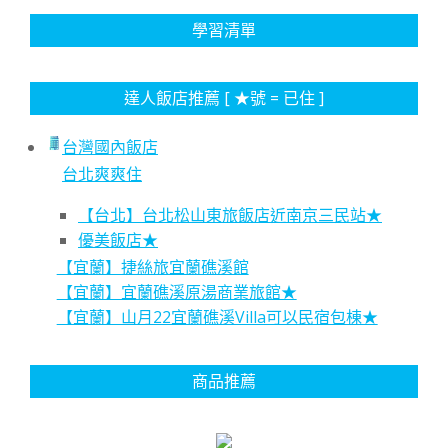
學習清單
達人飯店推薦 [ ★號 = 已住 ]
台灣國內飯店
台北爽爽住
【台北】台北松山東旅飯店近南京三民站★
優美飯店★
【宜蘭】捷絲旅宜蘭礁溪館
【宜蘭】宜蘭礁溪原湯商業旅館★
【宜蘭】山月22宜蘭礁溪Villa可以民宿包棟★
商品推薦