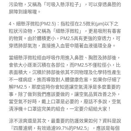
污染物，又稱為「可吸入懸浮粒子」，可以穿透鼻腔的
屏障到達喉嚨。
4、細懸浮微粒(PM2.5)：指粒徑在2.5微米(μm)以下之
粒狀污染物，又稱為「細懸浮微粒」，更易吸附有毒害
的物質。由於體積更小，PM2.5具有更強的穿透力，可
穿透肺部氣泡，直接進入血管中隨著血液循環全身。
當細懸浮微粒經由呼吸作用進入鼻腔、胸腔及肺部後，
會依大小逐漸沉積在各部位，而PM2.5不僅粒徑小，比
表面積大，沉積於肺部後依其不同物理及化學特性產生
不一樣病症，進而導致對人體健康危害。如果你仔細了
解PM2.5，那麼這時你會知道讓空氣清淨是多麼重要的
事，除了做到我們應該要做的，讓空氣品質改善之外，
當空氣不好時，戴上口罩是必要的，廢話不多說，空氣
清淨機＋口罩這完美的組合，一定要介紹給大家！
涼不涼爽還是其次，最重要的防護效果如何？資料是說
『四層濾網，有效過濾99.7%的PM2.5』，應該是每個