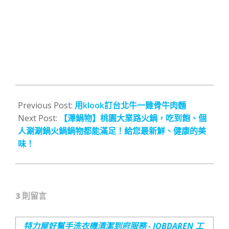
2019-
10-
Previous Post:
用klook訂台北牛一雞骨牛肉麵
08
Next Post:
【澤鍋物】桃園大業路火鍋，吃到飽、個
人涮涮鍋火鍋鍋物都能滿足！給您最新鮮、健康的美
味！
3 則留言
特力屋好幫手洗衣機清潔到府服務 - JOBDAREN 工