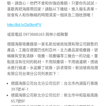
驗，請放心，他們不會和你強迫推銷，只要你先試試，
喜歡再把海豚帶回家！請點以下連結，進入報名表單，
就會有人和你聯絡約時間清潔一個床及二個枕頭喔！
http://bit.ly/2p0kmPV
或是電話 0973668163 與林小姐聯繫
德國海豚吸塵器是一家名新加坡商旭潤有限公司銷售的
產品，工廠在德國巴伐利亞州，主力產品是吸塵器，號
稱擁有空氣清靜、吸塵、除塵蟎等三機合一的功能。重
點是沒有任何的耗材，不用除塵袋，不用過瀘網，透過
水進行過濾，水盆髒了就換，訴求環保。新加坡商旭潤
有限公司台灣分公司列表如下：
德國海豚公司台北分公司位於：台北市內湖區行善路
397號4F-1
德國海豚公司新北分公司位於：新北市中和區板南路
657號8F