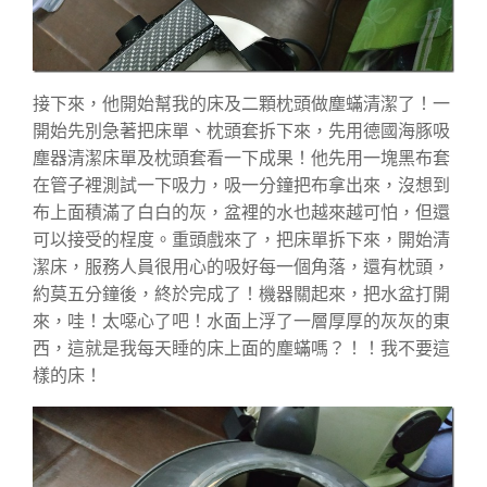
接下來，他開始幫我的床及二顆枕頭做塵蟎清潔了！一
開始先別急著把床單、枕頭套拆下來，先用德國海豚吸
塵器清潔床單及枕頭套看一下成果！他先用一塊黑布套
在管子裡測試一下吸力，吸一分鐘把布拿出來，沒想到
布上面積滿了白白的灰，盆裡的水也越來越可怕，但還
可以接受的桯度。重頭戲來了，把床單拆下來，開始清
潔床，服務人員很用心的吸好每一個角落，還有枕頭，
約莫五分鐘後，終於完成了！機器關起來，把水盆打開
來，哇！太噁心了吧！水面上浮了一層厚厚的灰灰的東
西，這就是我每天睡的床上面的塵蟎嗎？！！我不要這
樣的床！