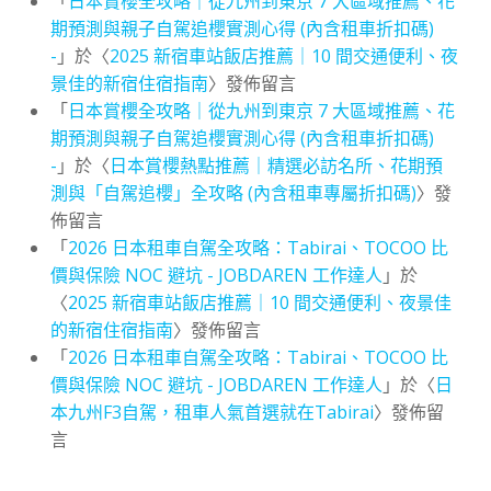
「
日本賞櫻全攻略｜從九州到東京 7 大區域推薦、花
期預測與親子自駕追櫻實測心得 (內含租車折扣碼)
-
」於〈
2025 新宿車站飯店推薦｜10 間交通便利、夜
景佳的新宿住宿指南
〉發佈留言
「
日本賞櫻全攻略｜從九州到東京 7 大區域推薦、花
期預測與親子自駕追櫻實測心得 (內含租車折扣碼)
-
」於〈
日本賞櫻熱點推薦｜精選必訪名所、花期預
測與「自駕追櫻」全攻略 (內含租車專屬折扣碼)
〉發
佈留言
「
2026 日本租車自駕全攻略：Tabirai、TOCOO 比
價與保險 NOC 避坑 - JOBDAREN 工作達人
」於
〈
2025 新宿車站飯店推薦｜10 間交通便利、夜景佳
的新宿住宿指南
〉發佈留言
「
2026 日本租車自駕全攻略：Tabirai、TOCOO 比
價與保險 NOC 避坑 - JOBDAREN 工作達人
」於〈
日
本九州F3自駕，租車人氣首選就在Tabirai
〉發佈留
言