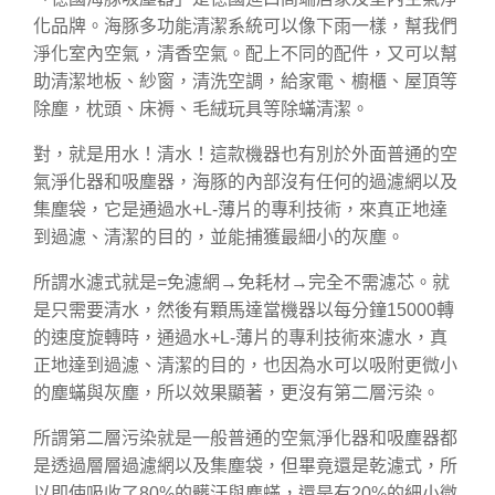
化品牌。海豚多功能清潔系統可以像下雨一樣，幫我們
淨化室內空氣，清香空氣。配上不同的配件，又可以幫
助清潔地板、紗窗，清洗空調，給家電、櫥櫃、屋頂等
除塵，枕頭、床褥、毛絨玩具等除蟎清潔。
對，就是用水！清水！這款機器也有別於外面普通的空
氣淨化器和吸塵器，海豚的內部沒有任何的過濾網以及
集塵袋，它是通過水+L-薄片的專利技術，來真正地達
到過濾、清潔的目的，並能捕獲最細小的灰塵。
所謂水濾式就是=免濾網→免耗材→完全不需濾芯。就
是只需要清水，然後有顆馬達當機器以每分鐘15000轉
的速度旋轉時，通過水+L-薄片的專利技術來濾水，真
正地達到過濾、清潔的目的，也因為水可以吸附更微小
的塵蟎與灰塵，所以效果顯著，更沒有第二層污染。
所謂第二層污染就是一般普通的空氣淨化器和吸塵器都
是透過層層過濾網以及集塵袋，但畢竟還是乾濾式，所
以即使吸收了80%的髒汙與塵蟎，還是有20%的細小微