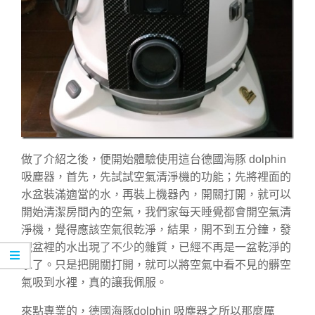
做了介紹之後，便開始體驗使用這台德國海豚 dolphin
吸塵器，首先，先試試空氣清淨機的功能；先將裡面的
水盆裝滿適當的水，再裝上機器內，開關打開，就可以
開始清潔房間內的空氣，我們家每天睡覺都會開空氣清
淨機，覺得應該空氣很乾淨，結果，開不到五分鐘，發
現盆裡的水出現了不少的雜質，已經不再是一盆乾淨的
水了。只是把開關打開，就可以將空氣中看不見的髒空
氣吸到水裡，真的讓我佩服。
來點專業的，德國海豚dolphin 吸塵器之所以那麼厲