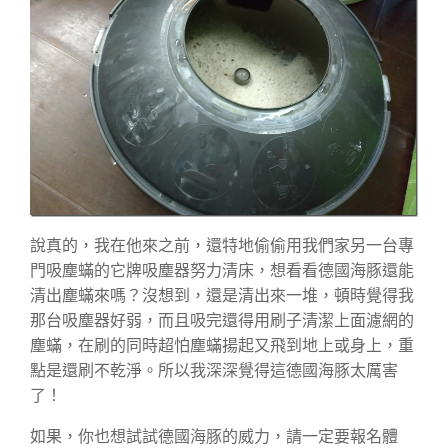
說真的，我在他來之前，還特地偷偷用我們家另一台專
門吸塵蟎的它牌吸塵器努力清床，想看看德國海豚還能
清出塵蟎來嗎？沒想到，還是清出來一堆，頓時覺得我
那台吸塵器好弱，而且吸完還得用刷子清潔上面濾網的
塵蟎，在刷的同時超怕塵蟎揚起又飛到地上或身上，重
點是還刷不乾淨。所以我深深覺得這德國海豚太厲害
了！
如果，你也想試試德國海豚的威力，請一定要報名體