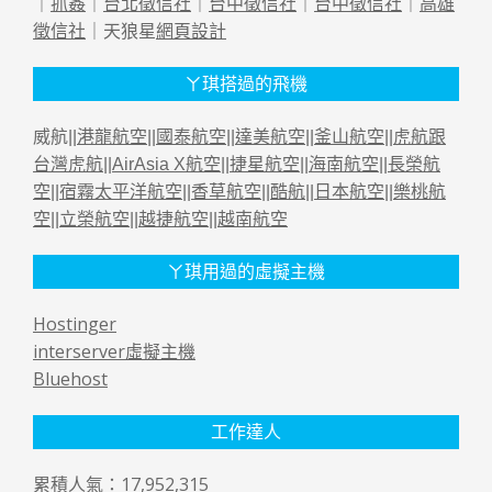
｜
抓姦
｜
台北徵信社
｜
台中徵信社
｜
台中徵信社
｜
高雄
徵信社
｜天狼星
網頁設計
ㄚ琪搭過的飛機
威航||
港龍航空
||
國泰航空
||
達美航空
||
釜山航空
||
虎航跟
台灣虎航
||
AirAsia X航空
||
捷星航空
||
海南航空
||
長榮航
空
||
宿霧太平洋航空
||
香草航空
||
酷航
||
日本航空
||
樂桃航
空
||
立榮航空
||
越捷航空
||
越南航空
ㄚ琪用過的虛擬主機
Hostinger
interserver虛擬主機
Bluehost
工作達人
累積人氣：17,952,315