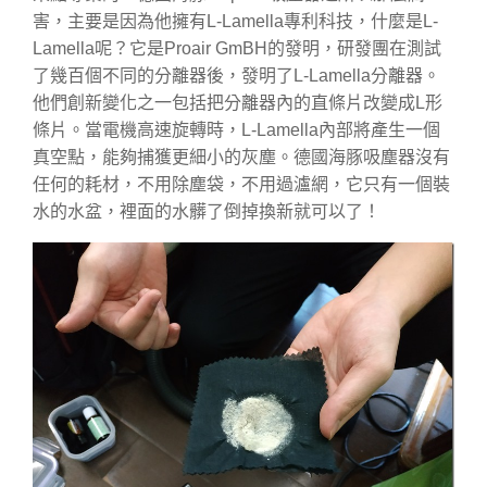
害，主要是因為他擁有L-Lamella專利科技，什麼是L-
Lamella呢？它是Proair GmBH的發明，研發團在測試
了幾百個不同的分離器後，發明了L-Lamella分離器。
他們創新變化之一包括把分離器內的直條片改變成L形
條片。當電機高速旋轉時，L-Lamella內部將產生一個
真空點，能夠捕獲更細小的灰塵。德國海豚吸塵器沒有
任何的耗材，不用除塵袋，不用過瀘網，它只有一個裝
水的水盆，裡面的水髒了倒掉換新就可以了！