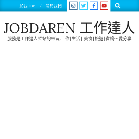
Skip
Search
加我Line
關於我們
to
content
JOBDAREN 工作達人
服務是工作達人架站的宗旨,工作|生活| 美食|旅遊|省錢～愛分享
Primary
Navigation
Menu