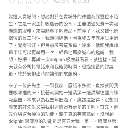
Rate this post
常逛大賣場的，想必對於在賣場外的德國海豚攤位不陌
生，它是一家主打吸塵器的公司，主要透過免費一次吸
塵蟎的服務，來讓顧客了解產品。前陣子，我又被他們
攤位的員工叫住，我還回絕他，因為我去年就用試用過
了，覺得很好，但目前沒有這預算。後來，他和我說超
過半年可以再試用一次，經過他那麼誠心的邀請，我
想，好吧！再試一次
dolphin 吸塵器
看看。就這樣，隔
天就有公司打電話來和我確認時間，經過幾番的討論
後，終於安排出時間讓他們來服務。
來了一位許先生，一到我家，廢話不多說，直接就問我
要吸哪裡的床，接著就開始一邊清潔一邊講解德國海豚
吸塵器。本來以為我去年聽過了，應該還記得，沒想到
專業的許先生又讓我對這機器有更多的了解。首先，他
先介紹這台機器的功能，聽了真的有驚豔到，沒想到
dolphin 吸塵器的功能足足有五大種，第一，吸塵器第