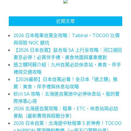
近期文章
2026 日本租車自駕全攻略：Tabirai、TOCOO 比價
與保險 NOC 避坑
【2026 日本自駕】談合坂 SA 上行全攻略：河口湖回
東京必停！必買伴手禮、美食地圖與塞車應對
道之驛阿蘇介紹｜九州自駕必訪休息站，美食、伴手
禮與交通攻略
【2026最新】日本自駕必看！全日本「道之驛」推
薦：美食、伴手禮與休息站攻略
砂川 SA 攻略｜北海道自駕途中必停休息站，我的實
際停靠心得
2026 北海道自駕攻略：租車、ETC、休息站與必訪
景點（最新費用與經驗分享）
2026 日本自駕｜北海道中秋租車 5 折神券！TOCOO
x NIPPON 實測預約教學（一家五口實戰分享）