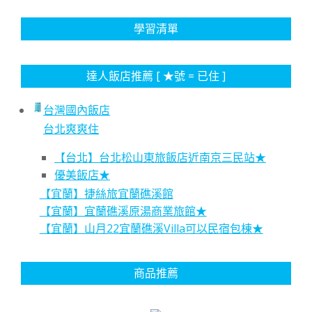
學習清單
達人飯店推薦 [ ★號 = 已住 ]
台灣國內飯店
台北爽爽住
【台北】台北松山東旅飯店近南京三民站★
優美飯店★
【宜蘭】捷絲旅宜蘭礁溪館
【宜蘭】宜蘭礁溪原湯商業旅館★
【宜蘭】山月22宜蘭礁溪Villa可以民宿包棟★
商品推薦