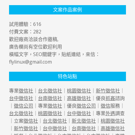
文案作品案例
試用體驗：
616
付費文案：
282
歡迎廠商洽談合作邀稿,
廣告欄尚有空位歡迎利用
橫幅文字，SEO關鍵字，貼紙連結，來信：
flylinux@gmail.com
特色站點
專業
徵信社
｜
台北徵信社
｜
桃園徵信社
｜
新竹徵信社
｜
台中徵信社
｜
台南徵信社
｜
高雄徵信社
｜優良
抓姦
諮詢
｜
徵信公司
｜專業
徵信社
｜優良
徵信公司
｜
徵信
服務｜
台北徵信社
｜
桃園徵信社
｜
台中徵信社
｜專業
外遇
調查
｜立案
徵信社
｜
台北徵信社
｜
新北徵信社
｜
桃園徵信社
｜
新竹徵信社
｜
台中徵信社
｜
台南徵信社
｜
高雄徵信社