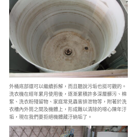
外桶底部還可以繼續拆解，而且聽說污垢也挺可觀的。
洗衣機在經年累月使用後，逐漸累積許多深層髒污、棉
絮、洗衣粉殘留物、家庭常見蟲害排泄物等，附著於洗
衣槽內外筒之間及機體上，形成難以清除的噁心陳年汙
垢，現在我們要拒絕機體藏汙納垢了。