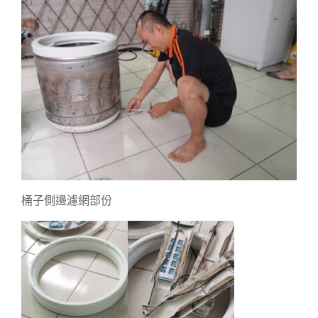
桶子側邊濾網部份