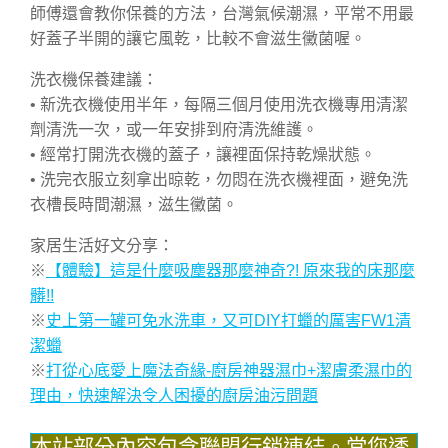
師傅還會教你保養的方法，台灣氣候潮濕，平常不用最
好蓋子半開的讓它風乾，比較不會滋生黴菌喔。
洗衣機保養建議：
• 新洗衣機使用半年，每隔三個月使用洗衣機專用清潔
劑清洗一次，或一年安排到府清洗維護。
• 經常打開洗衣機的蓋子，讓裡面保持乾燥狀態。
• 洗完衣服立刻拿出晾乾，勿悶在洗衣機裡面，避免洗
衣槽長時間潮濕，滋生黴菌。
家居生活好文分享：
※
【體驗】這是什麼吸塵器那麼神奇?! 原來我的床那麼
髒!!
※
史上第一罐可免水洗車，又可DIY打蠟的厲害FW1清
潔蠟
※
打從心底愛上魔法奇緣-廚房神器濕巾+潔膚柔濕巾的
理由，快速解決令人困擾的廚房油污問題
本站部分內容包含聯盟行銷連結。當您透