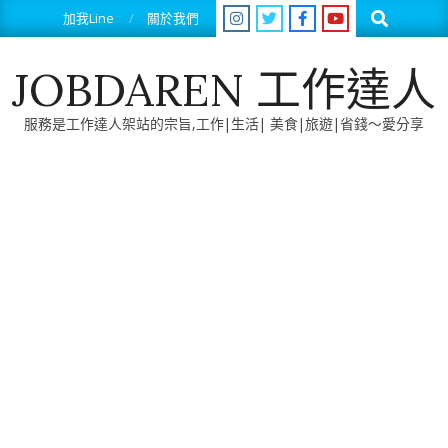
Skip
Search
加我Line
關於我們
to
content
JOBDAREN 工作達人
服務是工作達人架站的宗旨,工作|生活| 美食|旅遊|省錢～愛分享
Primary
Navigation
Menu