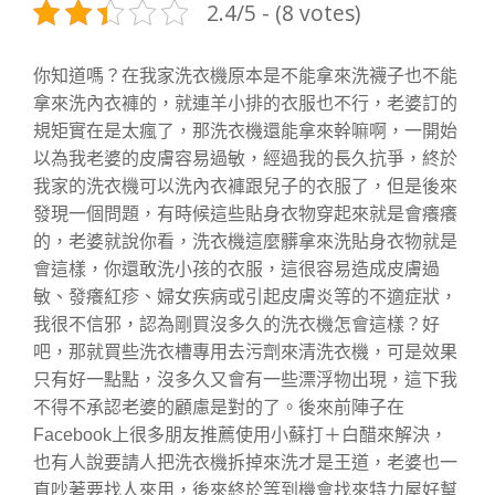
2.4/5 - (8 votes)
你知道嗎？在我家洗衣機原本是不能拿來洗襪子也不能
拿來洗內衣褲的，就連羊小排的衣服也不行，老婆訂的
規矩實在是太瘋了，那洗衣機還能拿來幹嘛啊，一開始
以為我老婆的皮膚容易過敏，經過我的長久抗爭，終於
我家的洗衣機可以洗內衣褲跟兒子的衣服了，但是後來
發現一個問題，有時候這些貼身衣物穿起來就是會癢癢
的，老婆就說你看，洗衣機這麼髒拿來洗貼身衣物就是
會這樣，你還敢洗小孩的衣服，這很容易造成皮膚過
敏、發癢紅疹、婦女疾病或引起皮膚炎等的不適症狀，
我很不信邪，認為剛買沒多久的洗衣機怎會這樣？好
吧，那就買些洗衣槽專用去污劑來清洗衣機，可是效果
只有好一點點，沒多久又會有一些漂浮物出現，這下我
不得不承認老婆的顧慮是對的了。後來前陣子在
Facebook上很多朋友推薦使用小蘇打＋白醋來解決，
也有人說要請人把洗衣機拆掉來洗才是王道，老婆也一
直吵著要找人來用，後來終於等到機會找來特力屋好幫