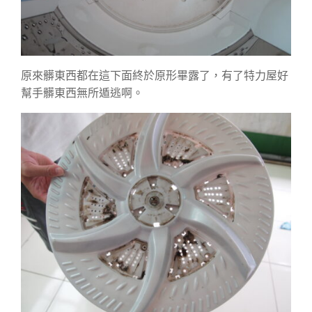
原來髒東西都在這下面終於原形畢露了，有了特力屋好
幫手髒東西無所遁逃啊。