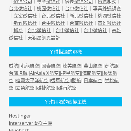
｜
徵信公司
｜專業
徵信社
｜優良
徵信公司
｜
徵信
服務｜
台北徵信社
｜
桃園徵信社
｜
台中徵信社
｜專業
外遇
調查
｜立案
徵信社
｜
台北徵信社
｜
新北徵信社
｜
桃園徵信社
｜
新竹徵信社
｜
台中徵信社
｜
台南徵信社
｜
高雄徵信社
｜
抓姦
｜
台北徵信社
｜
台中徵信社
｜
台中徵信社
｜
高雄
徵信社
｜天狼星
網頁設計
ㄚ琪搭過的飛機
威航||
港龍航空
||
國泰航空
||
達美航空
||
釜山航空
||
虎航跟
台灣虎航
||
AirAsia X航空
||
捷星航空
||
海南航空
||
長榮航
空
||
宿霧太平洋航空
||
香草航空
||
酷航
||
日本航空
||
樂桃航
空
||
立榮航空
||
越捷航空
||
越南航空
ㄚ琪用過的虛擬主機
Hostinger
interserver虛擬主機
Bluehost