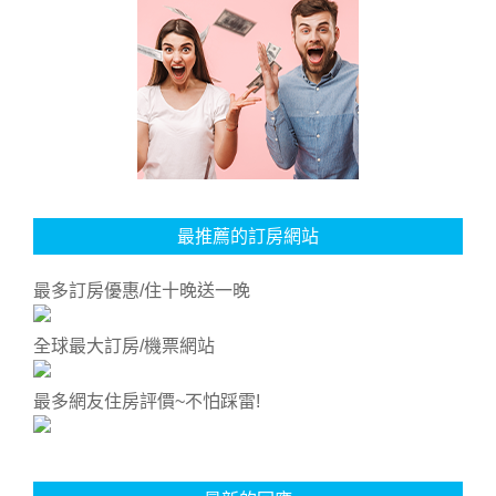
最推薦的訂房網站
最多訂房優惠/住十晚送一晚
全球最大訂房/機票網站
最多網友住房評價~不怕踩雷!