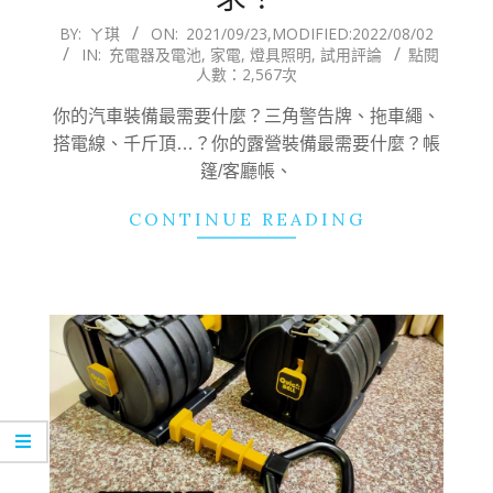
2021-
BY:
ㄚ琪
ON:
2021/09/23
,MODIFIED:
2022/08/02
IN:
充電器及電池
,
家電
,
燈具照明
,
試用評論
點閱
09-
人數：2,567次
23
你的汽車裝備最需要什麼？三角警告牌、拖車繩、
搭電線、千斤頂…？你的露營裝備最需要什麼？帳
篷/客廳帳、
CONTINUE READING