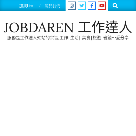
Skip
Search
加我Line
關於我們
to
content
JOBDAREN 工作達人
服務是工作達人架站的宗旨,工作|生活| 美食|旅遊|省錢～愛分享
Primary
Navigation
Menu