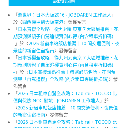
最新的回應
「
遊世界：日本大阪2016 - JOBDAREN 工作達人
」
於〈
關西機場到大阪南港
〉發佈留言
「
日本賞櫻全攻略｜從九州到東京 7 大區域推薦、花
期預測與親子自駕追櫻實測心得 (內含租車折扣碼)
-
」於〈
2025 新宿車站飯店推薦｜10 間交通便利、夜
景佳的新宿住宿指南
〉發佈留言
「
日本賞櫻全攻略｜從九州到東京 7 大區域推薦、花
期預測與親子自駕追櫻實測心得 (內含租車折扣碼)
-
」於〈
日本賞櫻熱點推薦｜精選必訪名所、花期預
測與「自駕追櫻」全攻略 (內含租車專屬折扣碼)
〉發
佈留言
「
2026 日本租車自駕全攻略：Tabirai、TOCOO 比
價與保險 NOC 避坑 - JOBDAREN 工作達人
」於
〈
2025 新宿車站飯店推薦｜10 間交通便利、夜景佳
的新宿住宿指南
〉發佈留言
「
2026 日本租車自駕全攻略：Tabirai、TOCOO 比