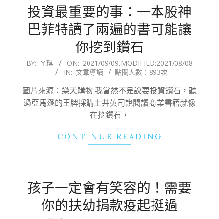
投資最重要的事：一本股神
巴菲特讀了兩遍的書可能讓
你挖到鑽石
2021-
BY:
ㄚ琪
ON:
2021/09/09
,MODIFIED:
2021/08/08
IN:
文章導讀
點閱人數：893次
09-
09
圖片來源：樂天購物 我當然不是說要投資鑽石，聽
過亞馬遜的王牌採購土井英司說閱讀商業書籍就像
在挖鑽石，
CONTINUE READING
孩子一定會有笑容的！需要
你的扶幼捐款疫起挺過