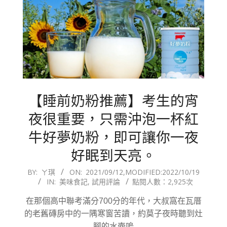
【睡前奶粉推薦】考生的宵
夜很重要，只需沖泡一杯紅
牛好夢奶粉，即可讓你一夜
好眠到天亮。
2021-
BY:
ㄚ琪
ON:
2021/09/12
,MODIFIED:
2022/10/19
IN:
美味食記
,
試用評論
點閱人數：2,925次
09-
12
在那個高中聯考滿分700分的年代，大叔窩在瓦厝
的老舊磚房中的一隅寒窗苦讀，約莫子夜時聽到灶
腳的水壺嗚