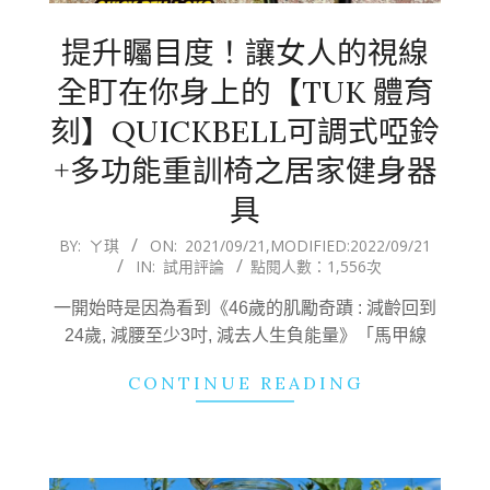
提升矚目度！讓女人的視線
全盯在你身上的【TUK 體育
刻】QUICKBELL可調式啞鈴
+多功能重訓椅之居家健身器
具
2021-
BY:
ㄚ琪
ON:
2021/09/21
,MODIFIED:
2022/09/21
IN:
試用評論
點閱人數：1,556次
09-
21
一開始時是因為看到《46歲的肌勵奇蹟 : 減齡回到
24歲, 減腰至少3吋, 減去人生負能量》「馬甲線
CONTINUE READING