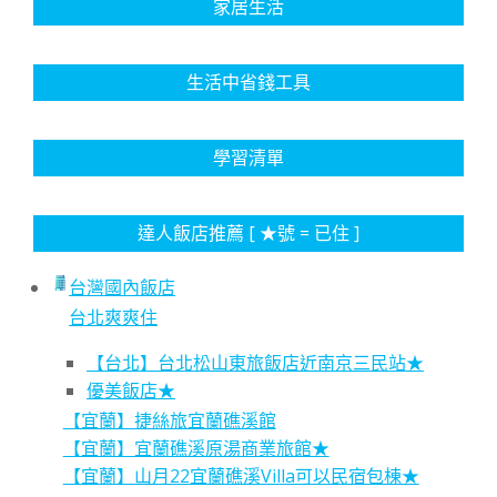
家居生活
生活中省錢工具
學習清單
達人飯店推薦 [ ★號 = 已住 ]
台灣國內飯店
台北爽爽住
【台北】台北松山東旅飯店近南京三民站★
優美飯店★
【宜蘭】捷絲旅宜蘭礁溪館
【宜蘭】宜蘭礁溪原湯商業旅館★
【宜蘭】山月22宜蘭礁溪Villa可以民宿包棟★