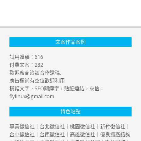
文案作品案例
試用體驗：
616
付費文案：
282
歡迎廠商洽談合作邀稿,
廣告欄尚有空位歡迎利用
橫幅文字，SEO關鍵字，貼紙連結，來信：
flylinux@gmail.com
特色站點
專業
徵信社
｜
台北徵信社
｜
桃園徵信社
｜
新竹徵信社
｜
台中徵信社
｜
台南徵信社
｜
高雄徵信社
｜優良
抓姦
諮詢