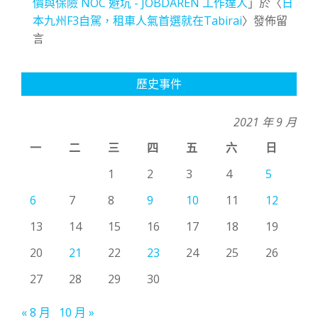
價與保險 NOC 避坑 - JOBDAREN 工作達人
」於〈
日
本九州F3自駕，租車人氣首選就在Tabirai
〉發佈留
言
歷史事件
2021 年 9 月
一
二
三
四
五
六
日
1
2
3
4
5
6
7
8
9
10
11
12
13
14
15
16
17
18
19
20
21
22
23
24
25
26
27
28
29
30
« 8 月
10 月 »