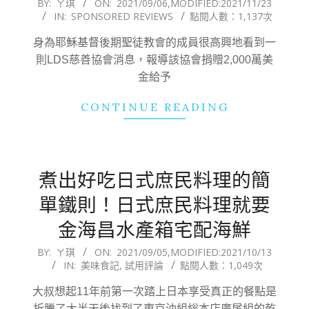
2021-
BY:
ㄚ琪
ON:
2021/09/06
,MODIFIED:
2021/11/23
IN:
SPONSORED REVIEWS
點閱人數：1,137次
09-
06
身為耶穌基督後期聖徒教會的成員很高興地看到一
則LDS慈善協會消息，報導該協會捐贈2,000萬美
金給予
CONTINUE READING
煮出好吃日式庶民料理的簡
單鐵則！日式庶民料理就要
金海昌水產箱宅配海鮮
2021-
BY:
ㄚ琪
ON:
2021/09/05
,MODIFIED:
2021/10/13
IN:
美味食記
,
試用評論
點閱人數：1,049次
09-
05
大叔想起11年前第一次踏上日本享受真正的餐點是
折騰了大半天後找到了東京油組総本店廣尾組的乾