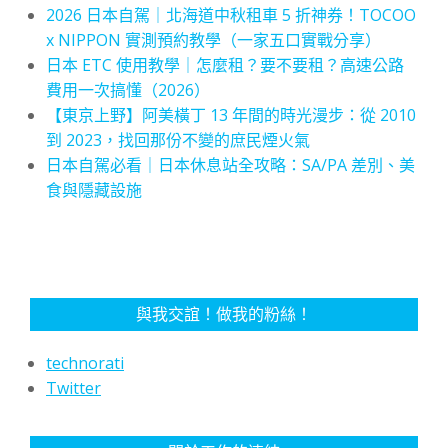
2026 日本自駕｜北海道中秋租車 5 折神券！TOCOO
x NIPPON 實測預約教學（一家五口實戰分享）
日本 ETC 使用教學｜怎麼租？要不要租？高速公路
費用一次搞懂（2026）
【東京上野】阿美橫丁 13 年間的時光漫步：從 2010
到 2023，找回那份不變的庶民煙火氣
日本自駕必看｜日本休息站全攻略：SA/PA 差別、美
食與隱藏設施
與我交誼！做我的粉絲！
technorati
Twitter