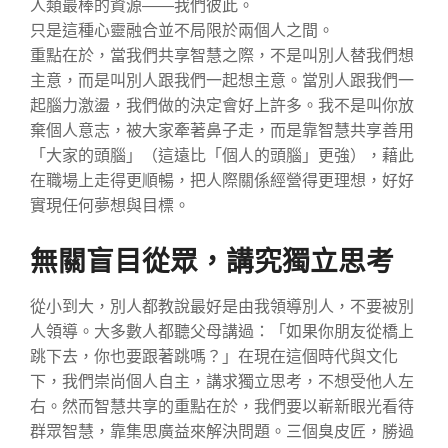
人類最棒的資源——我們彼此。
只是這種心靈融合並不局限於兩個人之間。
重點在於，當我們共享智慧之際，不是叫別人替我們想
主意，而是叫別人跟我們一起想主意。當別人跟我們一
起腦力激盪，我們做的決定會好上許多。我不是叫你放
棄個人意志，被大家牽著鼻子走，而是靠智慧共享善用
「大家的頭腦」（這遠比「個人的頭腦」更強），藉此
在職場上走得更順暢，把人際關係經營得更理想，好好
實現任何夢想與目標。
無關盲目從眾，講究獨立思考
從小到大，別人都教說最好是由我領導別人，不要被別
人領導。大多數人都聽父母講過：「如果你朋友從橋上
跳下去，你也要跟著跳嗎？」在現在這個時代與文化
下，我們崇尚個人自主，講求獨立思考，不想受他人左
右。然而智慧共享的重點在於，我們要以嶄新眼光看待
群眾智慧，靠集思廣益來解決問題。三個臭皮匠，勝過