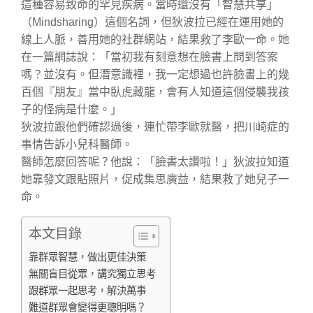
這種容易致命的罕見疾病。當時還沒有「智慧共享」
（Mindsharing）這個名詞，但狄波拉已經在運用她的
線上人脈，善用她的社群網站，結果救了李歐一命。她
在一篇網誌說：「當初我有刻意想在臉書上問到答案
嗎？並沒有。但潛意識裡，我一定想過也許臉書上的幾
百個『朋友』當中臥虎藏龍，會有人知道這個侵襲我孩
子的怪病是什麼。」
狄波拉跟他們確認過後，連忙帶李歐就醫，把川崎症的
事情告訴小兒科醫師。
醫師怎麼回答呢？他說：「臉書太讚啦！」狄波拉知道
她靠發文跟貼照片，促成集思廣益，結果救了她兒子一
命。
本文目錄
靠群眾智慧，做出更佳決策
無關盲目從眾，講究獨立思考
跟群眾一起思考，解決萬事
難道群眾會變得更聰明嗎？