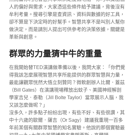
人的偏好與需求，大家憑這些條件給予建議，背後沒有
牟利考量。搜尋引擎是查資訊、資料與數據的好工具，
卻不算是下決定時的好幫手。智慧共享不是叫別人幫你
做決定，而是請別人提出可供參考的決策依據，關鍵是
革新與創意。
群眾的力量猜中牛的重量
在我開始替TED演講做準備以後，我問大家：「你們覺
得我該怎麼展現智慧共享所能提供的群眾智慧與力量，
最能讓觀眾恍然大悟立刻贊同？微軟創辦人比爾．蓋茲
（Bill Gates）在演講現場釋放出蚊子、美國神經解剖
學家吉兒．泰勒（Jill Bolte Taylor）當眾展示人腦，我
又該怎麼做呢？」
沒多久，許多點子紛紛出現，有些不好、有些很讚，其
中十六歲的歐爾．薩吉（Or Sagy）建議我重現一百多
年前某個有關群眾智慧的知名實驗。他說的那個實驗最