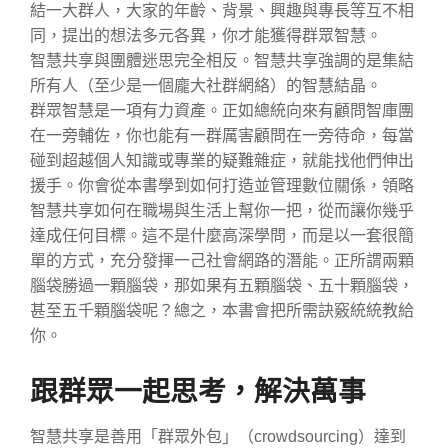
結一大群人，大家的年齡、背景、興趣與專長等互不相
同，提出的想法多元各異，你才能獲得群眾智慧。
智慧共享與團體迷思完全相反。智慧共享強調的是集結
所有人（至少是一個龐大社群網絡）的智慧結晶。
群眾智慧是一項有力資產。正如總統向來有顧問智庫團
在一旁輔佐，你也能有一群厲害顧問在一旁待命，每當
碰到超越個人知識或專業的疑難雜症，就能找他們伸出
援手。你會從本書學到如何打造並管理數位關係，領略
智慧共享如何在職場與生活上幫你一把，從而讓你幾乎
達成任何目標。這不是什麼高深學問，而是以一套很簡
單的方式，充分發揮一己社會網路的潛能。正所謂兩顆
腦袋勝過一顆腦袋，那如果有五顆腦袋、五十顆腦袋，
甚至五千顆腦袋呢？總之，本書會把所需訣竅統統教給
你。
跟群眾一起思考，解決萬事
智慧共享是善用「群眾外包」（crowdsourcing）達到