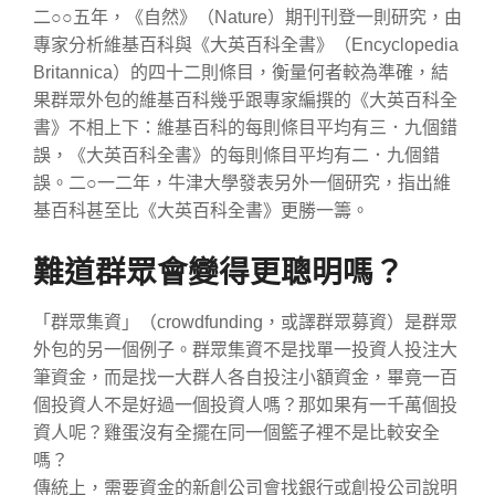
二○○五年，《自然》（Nature）期刊刊登一則研究，由
專家分析維基百科與《大英百科全書》（Encyclopedia
Britannica）的四十二則條目，衡量何者較為準確，結
果群眾外包的維基百科幾乎跟專家編撰的《大英百科全
書》不相上下：維基百科的每則條目平均有三．九個錯
誤，《大英百科全書》的每則條目平均有二．九個錯
誤。二○一二年，牛津大學發表另外一個研究，指出維
基百科甚至比《大英百科全書》更勝一籌。
難道群眾會變得更聰明嗎？
「群眾集資」（crowdfunding，或譯群眾募資）是群眾
外包的另一個例子。群眾集資不是找單一投資人投注大
筆資金，而是找一大群人各自投注小額資金，畢竟一百
個投資人不是好過一個投資人嗎？那如果有一千萬個投
資人呢？雞蛋沒有全擺在同一個籃子裡不是比較安全
嗎？
傳統上，需要資金的新創公司會找銀行或創投公司說明