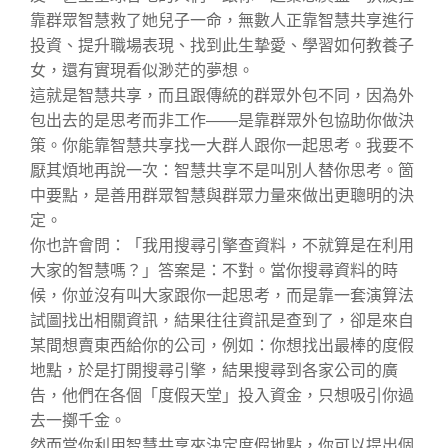
靠群眾智慧救了她兒子一命，無數人正靠智慧共享進行
投資、提升職場表現、找到此生摯愛、學習如何教養子
女，還有實現看似渺茫的夢想。
這就是智慧共享，而且跟傳統的群眾外包不同，因為外
包出去的是思考而非工作——是靠群眾外包協助你做決
策。你能靠智慧共享找一大群人跟你一起思考。我要不
厭其煩地再說一次：智慧共享不是叫別人替你思考。箇
中要點，是善用群眾智慧與群眾力量來做出更聰明的決
定。
你也許會問：「我用搜尋引擎查資料，不就算是在利用
大家的智慧嗎？」答案是：不對。當你搜尋資料的時
候，你並沒有叫大家跟你一起思考，而是靠一套演算法
試圖找出相關資訊，結果往往資訊是查到了，卻是來自
某間想賣東西給你的公司，例如：你想找出最棒的度假
地點，於是打開搜尋引擎，結果搜尋到各家公司的廣
告，他們在各個「度假天堂」投入資金，只想吸引你過
去一擲千金。
然而當你利用智慧共享來決定度假地點，你可以提出個