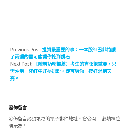
2021-
09-
Previous Post:
投資最重要的事：一本股神巴菲特讀
10
了兩遍的書可能讓你挖到鑽石
Next Post:
【睡前奶粉推薦】考生的宵夜很重要，只
需沖泡一杯紅牛好夢奶粉，即可讓你一夜好眠到天
亮。
發佈留言
發佈留言必須填寫的電子郵件地址不會公開。
必填欄位
標示為
*