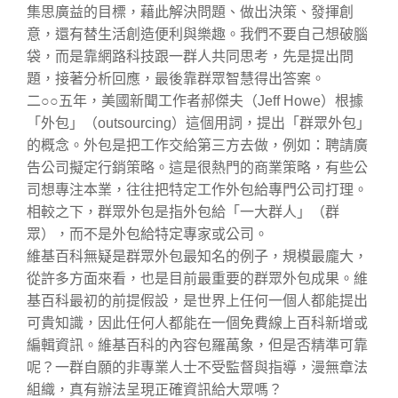
集思廣益的目標，藉此解決問題、做出決策、發揮創
意，還有替生活創造便利與樂趣。我們不要自己想破腦
袋，而是靠網路科技跟一群人共同思考，先是提出問
題，接著分析回應，最後靠群眾智慧得出答案。
二○○五年，美國新聞工作者郝傑夫（Jeff Howe）根據
「外包」（outsourcing）這個用詞，提出「群眾外包」
的概念。外包是把工作交給第三方去做，例如：聘請廣
告公司擬定行銷策略。這是很熱門的商業策略，有些公
司想專注本業，往往把特定工作外包給專門公司打理。
相較之下，群眾外包是指外包給「一大群人」（群
眾），而不是外包給特定專家或公司。
維基百科無疑是群眾外包最知名的例子，規模最龐大，
從許多方面來看，也是目前最重要的群眾外包成果。維
基百科最初的前提假設，是世界上任何一個人都能提出
可貴知識，因此任何人都能在一個免費線上百科新增或
編輯資訊。維基百科的內容包羅萬象，但是否精準可靠
呢？一群自願的非專業人士不受監督與指導，漫無章法
組織，真有辦法呈現正確資訊給大眾嗎？