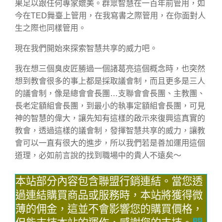
果足以跟任何專家媲美。群眾智慧在一百年前管用，如
今在TED舞臺上管用，在我寫書之際管用，在你面對人
生之際也同樣管用。
現在我們開始來探索智慧共享的威力吧。
我在想三個臭皮匠勝過一個諸葛亮這個概念時，也突然
想到教會很多的事上都是採取議會制，而且更多是三人
的議會制，像是總會會長團…支聯會會長團、主教團、
長老定額組會長團，到最小的執事定額組會長團，可見
神的智慧的偉大，讓先知有這樣的啟示來復興這真實的
教會，透過這樣的議會制，發揮智慧共享的威力，讓教
會可以一直有很大的進步，所以我們若是善加運用這個
道理，必如前言說的找到職場中的貴人不遠矣～
本站部分內容包含聯盟行銷連結。當您透
過連結購買商品或服務時，本站將獲得微
薄的佣金，這並不會影響您的購買價格，