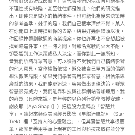
仍會對決策造成影響。」這代表我們的決策有可能根本
不理性或有缺陷，甚至往往都是如此。他們的研究指
出，即使只是微小的情緒事件，也可能化為後來決策時
的參考基準，棘手的是，我們自己根本渾然不覺。某人
在你開車上班時擋到你的去路，結果好幾個鐘頭以後，
你回絕掉籌劃數週的商業提案。你也許再也不會想起被
擋到路這件事，但一時之間，對那名駕駛的火大不耐，
卻影響到工作決策或私人決定，而你對此一無所知。
當我們訴諸群眾智慧，可以獲得不受我們自己情緒影響
的他人意見，當作權衡依據，避免被自己單方面的偏頗
想法徹底局限。如果我們學著善用群眾智慧，相信集思
廣益的結果，我們能更迅速、容易做出更佳決策。群眾
智慧很有威力，我們能靠科技與社群網站善加運用。我
的群眾（具體來說，是年輕的以色列行銷學教授安雅．
謝皮耶［Aya Shapir］）把這股力量稱為「智慧共
享」。聽起來類似美國經典影集《星艦迷航記》（Star
Trek）裡「瓦肯人的心靈融合」，但其實智慧共享很簡
單，那就是善用手頭上現有的工具與科技來取得並分享