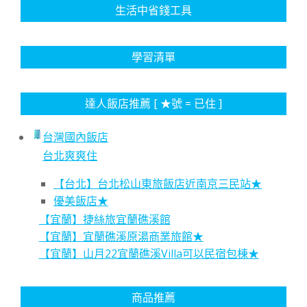
生活中省錢工具
學習清單
達人飯店推薦 [ ★號 = 已住 ]
台灣國內飯店
台北爽爽住
【台北】台北松山東旅飯店近南京三民站★
優美飯店★
【宜蘭】捷絲旅宜蘭礁溪館
【宜蘭】宜蘭礁溪原湯商業旅館★
【宜蘭】山月22宜蘭礁溪Villa可以民宿包棟★
商品推薦