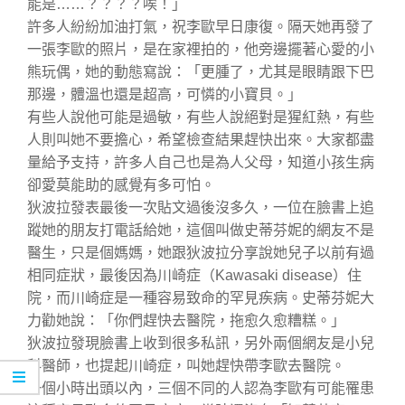
能是……？？？？唉！」
許多人紛紛加油打氣，祝李歐早日康復。隔天她再發了
一張李歐的照片，是在家裡拍的，他旁邊擺著心愛的小
熊玩偶，她的動態寫說：「更腫了，尤其是眼睛跟下巴
那邊，體溫也還是超高，可憐的小寶貝。」
有些人說他可能是過敏，有些人說絕對是猩紅熱，有些
人則叫她不要擔心，希望檢查結果趕快出來。大家都盡
量給予支持，許多人自己也是為人父母，知道小孩生病
卻愛莫能助的感覺有多可怕。
狄波拉發表最後一次貼文過後沒多久，一位在臉書上追
蹤她的朋友打電話給她，這個叫做史蒂芬妮的網友不是
醫生，只是個媽媽，她跟狄波拉分享說她兒子以前有過
相同症狀，最後因為川崎症（Kawasaki disease）住
院，而川崎症是一種容易致命的罕見疾病。史蒂芬妮大
力勸她說：「你們趕快去醫院，拖愈久愈糟糕。」
狄波拉發現臉書上收到很多私訊，另外兩個網友是小兒
科醫師，也提起川崎症，叫她趕快帶李歐去醫院。
一個小時出頭以內，三個不同的人認為李歐有可能罹患