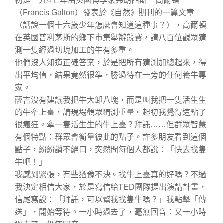
初是一九○七年由英國博學家弗朗西斯．高爾頓
（Francis Galton）發表於《自然》期刊的一篇文章
（話說一個十六歲少年怎麼會知道這種事？），高爾頓
在英國普利茅斯的鄉下市集舉辦競賽，請八百位觀眾猜
測一隻經過切塊加工的牛有多重。
他們沒人知道正確答案，於是把所有猜測加總起來，得
出平均值，結果竟然很準，勝過待在一旁的任何養牛專
家。
薩吉沒有建議我把牛大卸八塊，而是叫我把一隻活生生
的牛牽上臺，請現場觀眾猜測重量。起初我覺得這點子
很瘋狂。牽一隻活生生的牛上臺？拜託……但群眾智慧
有個特點：群眾會衡量彼此的點子。許多朋友看到這個
點子，紛紛讚不絕口，突然間每個人都說：「快去找隻
牛吧！」
我感到緊張，有些猶豫不決。找牛上臺真的好嗎？不過
我決定相信大家，於是寫信給TED團隊提出演講計畫，
信尾寫說：「拜託，可以幫我找隻牛嗎？」我點擊「傳
送」，開始等待。一小時過去了，毫無回音：又一小時