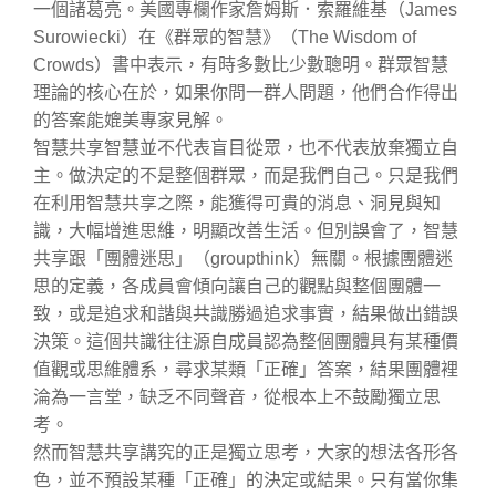
一個諸葛亮。美國專欄作家詹姆斯．索羅維基（James
Surowiecki）在《群眾的智慧》（The Wisdom of
Crowds）書中表示，有時多數比少數聰明。群眾智慧
理論的核心在於，如果你問一群人問題，他們合作得出
的答案能媲美專家見解。
智慧共享智慧並不代表盲目從眾，也不代表放棄獨立自
主。做決定的不是整個群眾，而是我們自己。只是我們
在利用智慧共享之際，能獲得可貴的消息、洞見與知
識，大幅增進思維，明顯改善生活。但別誤會了，智慧
共享跟「團體迷思」（groupthink）無關。根據團體迷
思的定義，各成員會傾向讓自己的觀點與整個團體一
致，或是追求和諧與共識勝過追求事實，結果做出錯誤
決策。這個共識往往源自成員認為整個團體具有某種價
值觀或思維體系，尋求某類「正確」答案，結果團體裡
淪為一言堂，缺乏不同聲音，從根本上不鼓勵獨立思
考。
然而智慧共享講究的正是獨立思考，大家的想法各形各
色，並不預設某種「正確」的決定或結果。只有當你集