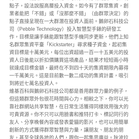
點子，設法說服高層投入資金。如今有了群眾集資，創
業者能把「不錯」或「沒那麼不錯」（由群眾決定）的
點子直接呈現在一大群潛在投資人面前。鵝卵石科技公
司（Pebble Technology）投入智慧型手錶的研發工
作，目標是讓手錶能跟智慧型手機同步更新，他們上知
名群眾集資平臺「Kickstarter」尋求種子資金，起初集
資目標是十萬美元，每位出資超過一百一十五美元的投
資人日後能以折扣價購買這項產品，結果才短短兩小時
就達成目標金額，最終在不到四十天的集資期限內募得
一千萬美元。這是目前數一數二成功的集資計畫，吸引
到將近七萬名投資人。
維基百科與鵝卵石科技公司都是善用群眾力量的例子，
但這類群眾外包很花時間與心力。相較之下，你可以光
靠社群網站共享智慧，在日常生活獲得同樣效用強大的
可貴資源。你不只可以用臉書和推特打卡、標記同行的
友人、分享晚餐內容或發表愛貓的影片，也可以用簡單
創新的方式獲得群眾智慧與力量，讓朋友、朋友的朋
友，甚至全球各地的人們，跟你一起集思廣益。狄波拉