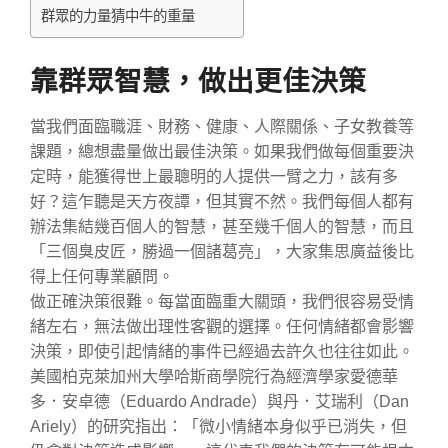
群眾的力量猜中牛的重量
靠群眾智慧，做出更佳決策
當我們面臨職涯、財務、健康、人際關係、子女教養等
課題，總想盡量做出最佳決策。如果我們做每個重要決
定時，能獲得世上最聰明的人提供一臂之力，該有多
好？這乍聽是天方夜譚，但其實不然。我們每個人都有
辦法集結幾百個人的智慧，甚至幾千個人的智慧，而且
「三個臭皮匠，勝過一個諸葛亮」，大家集思廣益後比
得上任何專業顧問。
做正確決策很難。每當面臨重大關頭，我們很容易受情
緒左右，無法做出理性客觀的選擇。任何情緒都會影響
決策，即使引起情緒的事件已經過去許久也往往如此。
美國柏克萊加州大學哈斯商學院行為經濟學家愛德華
多．安卓德（Eduardo Andrade）與丹．艾瑞利（Dan
Ariely）的研究指出：「微小情緒本身似乎已消失，但