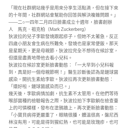
「現在社群網站幾乎是用來分享生活點滴，但在接下來
的十年間，社群網站會幫助你回答與解決複雜問題。」
——二○一四年二月四日臉書成立十週年，臉書創辦
人 馬克．祖克柏（Mark Zuckerberg）
狄波拉的兒子李歐發燒跟起疹子，但她不太著急，反正
四歲小朋友會生病在所難免，發燒也是家常便飯。那天
是星期天，更是母親節，狄波拉完全不想待在候診室，
但還是盡責地帶他去看小兒科。
狄波拉在候診室更新臉書動態：「一大早到小兒科報
到，真是好一個母親節啊！」醫生診斷後認為是鏈球菌
感染，開抗生素給李歐。狄波拉再次更新臉書動態：
「還好啦，鏈球菌感染而已。」
幾天後，李歐病情加劇，抗生素不太管用。在他們等待
喉部菌種的檢驗報告之際，狄波拉拍下李歐躺在檢查臺
上的可憐模樣，發布在塗鴉牆上，再次更新臉書動態：
「小寶貝病得更嚴重了，眼睛很腫，體溫很高，盤尼西
林沒有用，可能是得到猩紅熱，也可能是玫瑰疹，也可