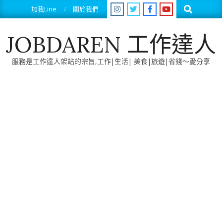
Skip
Search
加我Line
關於我們
to
content
JOBDAREN 工作達人
服務是工作達人架站的宗旨,工作|生活| 美食|旅遊|省錢～愛分享
Primary
Navigation
Menu