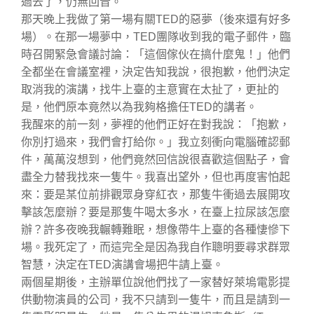
過去了，仍無回音。
那天晚上我做了第一場有關TED的惡夢（後來還有好多
場）。在那一場夢中，TED團隊收到我的電子郵件，臨
時召開緊急會議討論：「這個傢伙在搞什麼鬼！」他們
全都坐在會議室裡，決定告知我說，很抱歉，他們決定
取消我的演講，找牛上臺的主意實在太扯了，更扯的
是，他們原本竟然以為我夠格擔任TED的講者。
我醒來的前一刻，夢裡的他們正好在對我說：「抱歉，
你別打過來，我們會打給你。」我立刻衝向電腦確認郵
件，萬萬沒想到，他們竟然回信說很喜歡這個點子，會
盡全力替我找來一隻牛。我喜出望外，但也再度害怕起
來：要是某位前排觀眾身穿紅衣，那隻牛衝過去展開攻
擊該怎麼辦？要是那隻牛喝太多水，在臺上拉尿該怎麼
辦？許多夜晚我輾轉難眠，想像帶牛上臺的各種悽慘下
場。我死定了，而這完全是因為我自作聰明要尋求群眾
智慧，決定在TED演講會場把牛請上臺。
兩個星期後，主辦單位說他們找了一家替好萊塢電影提
供動物演員的公司，我不只請到一隻牛，而且是請到一