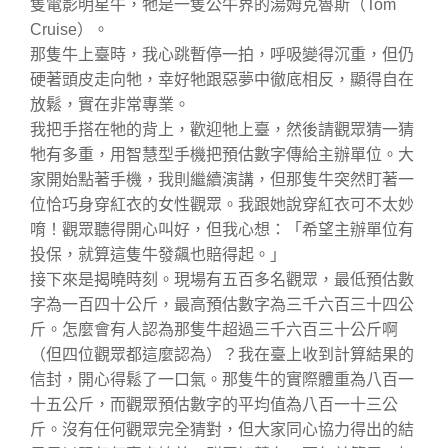
隻電影明星牛，牠是一隻公牛界的湯姆克魯斯（Tom
Cruise）。
那隻牛上臺時，我心跳暫停一拍，呼吸變得沉重，但仍
硬著頭皮走向牠，幸好牠跟惡夢中徹底相反，顯得自在
放鬆，實在非常專業。
我把手搭在牠的背上，歡迎牠上臺，然後請觀眾猜一猜
牠有多重，用智慧型手機把預估數字傳給主辦單位。大
家開始點著手機，我則繼續演講，但那隻牛突然盯著一
位恰巧身穿紅衣的女性觀眾。我跟她說穿紅衣可不太妙
唷！觀眾聽得開心叫好，但我心想：「希望主辦單位有
投保，就算這隻牛發飆也賠得起。」
接下來是揭曉時刻。現場有五百多名觀眾，最低預估數
字為一百四十公斤，最高預估數字為三千六百三十四公
斤。怎麼會有人認為那隻牛超過三千六百三十公斤啊
（但四位觀眾都這麼認為）？我在臺上收到計算結果的
信封，開心得鬆了一口氣。那隻牛的實際體重為八百一
十五公斤，而觀眾預估數字的平均值為八百一十三公
斤。沒有任何觀眾完全猜對，但大家同心協力得出的結