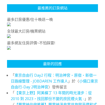
最推薦的訂房網站
最多訂房優惠/住十晚送一晚
全球最大訂房/機票網站
最多網友住房評價~不怕踩雷!
最新的回應
「
東京自由行 Day2 行程：明治神宮・原宿・新宿一
日路線整理 - JOBDAREN 工作達人
」於〈
小倆口東京
自由行-Day 2明治神宮
〉發佈留言
「
【東京上野】阿美橫丁 13 年間的時光漫步：從
2010 到 2023，找回那份不變的庶民煙火氣 -
」於
〈
【層雲峽住宿推薦】層雲峽溫泉雲井旅館平價和式