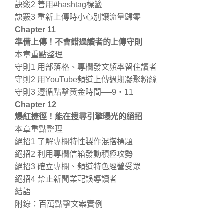
訣竅2 善用#hashtag標籤
訣竅3 重新上傳時小心別讓流量歸零
Chapter 11
準備上傳！不會錯過讀者的上傳守則
本章重點整理
守則1 用部落格、專欄發文頻率留住讀者
守則2 用YouTube頻道上傳週期凝聚粉絲
守則3 遵循點擊黃金時間──9・11
Chapter 12
爆紅捷徑！能在搜尋引擎曝光的絕招
本章重點整理
絕招1 了解專欄特性製作混搭標題
絕招2 利用專欄信箱發動積極攻勢
絕招3 確立專欄、頻道特色經營受眾
絕招4 禁止新聞業配誤導讀者
結語
附錄：百萬點擊文案實例