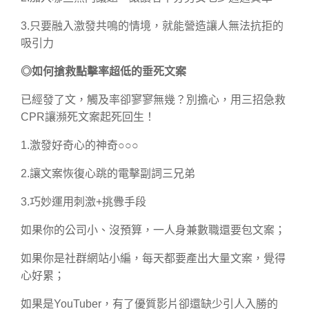
3.只要融入激發共鳴的情境，就能營造讓人無法抗拒的
吸引力
◎
如何搶救點擊率超低的垂死文案
已經發了文，觸及率卻寥寥無幾？別擔心，用三招急救
CPR讓瀕死文案起死回生！
1.激發好奇心的神奇○○○
2.讓文案恢復心跳的電擊副詞三兄弟
3.巧妙運用刺激+挑釁手段
如果你的公司小、沒預算，一人身兼數職還要包文案；
如果你是社群網站小編，每天都要產出大量文案，覺得
心好累；
如果是YouTuber，有了優質影片卻還缺少引人入勝的