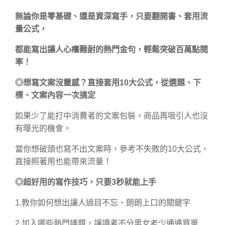
無論你是零基礎、還是資深寫手，只要翻開書、套用流
量公式，
都能寫出讓人心癢難耐的熱門金句，輕鬆突破百萬點閱
率！
◎
想寫文案沒靈感？直接套用10大公式，從選題、下
標、文案內容一次搞定
如果少了能打中消費者的文案包裝，商品再吸引人也沒
有曝光的機會。
當你想破頭也寫不出文案時，參考不失敗的10大公式，
直接照著用也能帶來流量！
◎
超好用的寫作技巧，只要3秒就能上手
1.教你如何想出讓人過目不忘、朗朗上口的關鍵字
2.加入哪些熱門議題，讓讀者不分男女老少通通買單