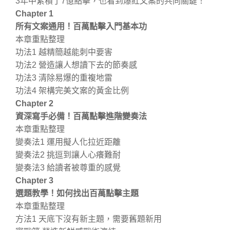
3年中累積了7億點擊，也看到爆紅文案的共同關鍵！
Chapter 1
所有文案通用！百萬點擊入門基本功
本章重點整理
功法1 越精簡越能刺中要害
功法2 營造讓人想讀下去的節奏感
功法3 清除易爆的重複地雷
功法4 架構完美文案的黃金比例
Chapter 2
資深寫手必備！百萬點擊進階變奏法
本章重點整理
變奏法1 運用擬人化拉近距離
變奏法2 挑逗到讓人心癢難耐
變奏法3 給讀者被尊重的感覺
Chapter 3
選題教學！如何找出百萬點擊主題
本章重點整理
方法1 天底下沒有新主題，需要舊題新用