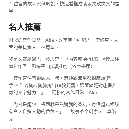
7. 豐富的成功案例解說，快速看懂成功＆失敗文案的差
異。
名人推薦
阿發的寫作日常 Afra、故事革命創辦人 李洛克、文
案的美負責人 林育聖、
我是文案創辦人 黃思齊、《內容感動行銷》《慢讀秒
懂》作者 鄭緯筌 誠摯推薦（依筆畫序）
「寫作這件事跟做人一樣，無趣跟無用都很麻煩(攤
手)。作者掏心掏肺掏出18般武藝，跟著練絕對能提升
你的文字魅力。」──阿發的寫作日常 Afra
「內容是麵包，標題就是熱騰騰的香氣，每個麵包都該
有令人食指大動的香氣。」──故事革命創辦人 李洛
克