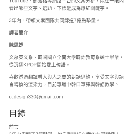
YouTube、部落格等網路平台的文案分析，能在一眼內
看出哪些文字、選題、下標能成為爆紅關鍵字。
3年內，帶領文案團隊共同締造7億點擊量。
譯者簡介
陳思妤
文藻英文系、韓國國立全南大學韓語教育系碩士畢業，
從沉迷KPOP開始愛上韓語。
喜歡透過翻譯看人與人之間的對話思維，享受文字與語
言轉換的渲染力，目前專職中韓口筆譯與韓語教學。
ccdesign330@gmail.com
目錄
前言