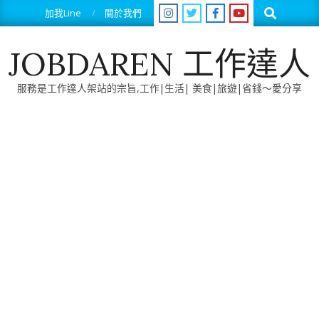
Skip
Search
加我Line
關於我們
to
content
JOBDAREN 工作達人
服務是工作達人架站的宗旨,工作|生活| 美食|旅遊|省錢～愛分享
Primary
Navigation
Menu