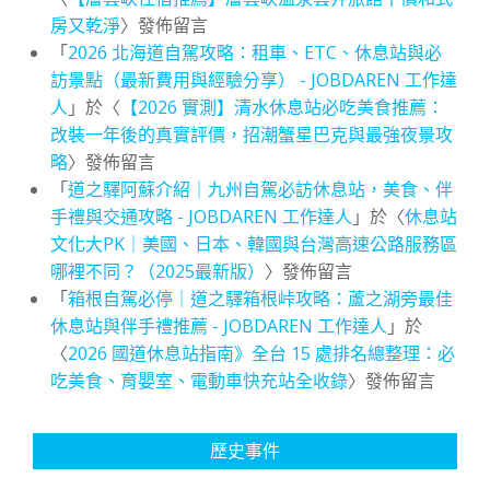
房又乾淨
〉發佈留言
「
2026 北海道自駕攻略：租車、ETC、休息站與必
訪景點（最新費用與經驗分享） - JOBDAREN 工作達
人
」於〈
【2026 實測】清水休息站必吃美食推薦：
改裝一年後的真實評價，招潮蟹星巴克與最強夜景攻
略
〉發佈留言
「
道之驛阿蘇介紹｜九州自駕必訪休息站，美食、伴
手禮與交通攻略 - JOBDAREN 工作達人
」於〈
休息站
文化大PK｜美國、日本、韓國與台灣高速公路服務區
哪裡不同？（2025最新版）
〉發佈留言
「
箱根自駕必停｜道之驛箱根峠攻略：蘆之湖旁最佳
休息站與伴手禮推薦 - JOBDAREN 工作達人
」於
〈
2026 國道休息站指南》全台 15 處排名總整理：必
吃美食、育嬰室、電動車快充站全收錄
〉發佈留言
歷史事件