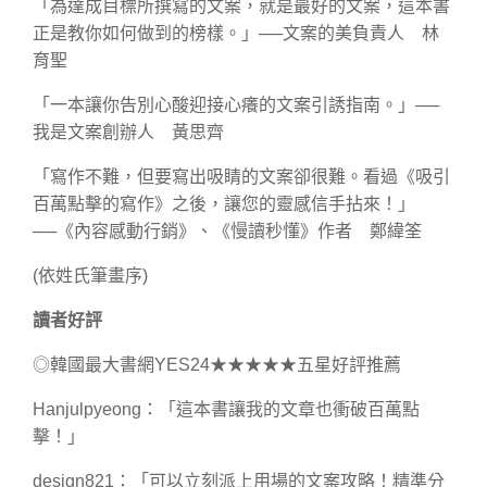
「為達成目標所撰寫的文案，就是最好的文案，這本書
正是教你如何做到的榜樣。」──文案的美負責人 林
育聖
「一本讓你告別心酸迎接心癢的文案引誘指南。」──
我是文案創辦人 黃思齊
「寫作不難，但要寫出吸睛的文案卻很難。看過《吸引
百萬點擊的寫作》之後，讓您的靈感信手拈來！」
──《內容感動行銷》、《慢讀秒懂》作者 鄭緯筌
(依姓氏筆畫序)
讀者好評
◎韓國最大書網YES24★★★★★五星好評推薦
Hanjulpyeong：「這本書讓我的文章也衝破百萬點
擊！」
design821：「可以立刻派上用場的文案攻略！精準分