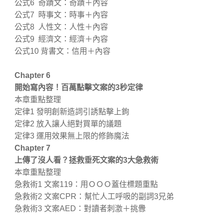
公式6 奇蹟文：奇蹟＋內容
公式7 時事文：時事＋內容
公式8 人性文：人性＋內容
公式9 經濟文：經濟＋內容
公式10 背書文：信用＋內容
Chapter 6
開始寫內容！百萬點擊文案的3秒定律
本章重點整理
定律1 發明創新造詞引誘點擊上鉤
定律2 放入讓人絕對買單的議題
定律3 運用效果無上限的修飾魔法
Chapter 7
上傳了沒人看？拯救垂死文案的3大急救術
本章重點整理
急救術1 文案119：用ＯＯＯ蓋住標題重點
急救術2 文案CPR：幫忙人工呼吸的副詞3兄弟
急救術3 文案AED：對讀者刺激＋挑釁