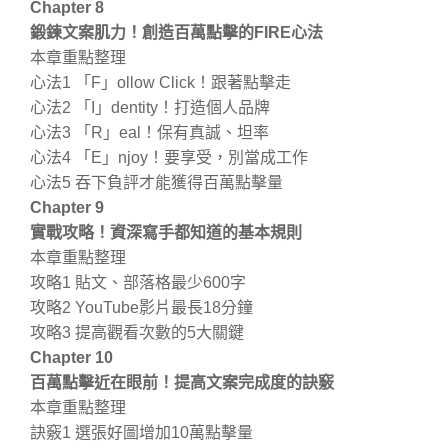
Chapter 8
鍛鍊文案肌力！創造百萬點擊的FIRE心法
本章重點整理
心法1 「F」ollow Click！跟著點擊走
心法2 「I」dentity！打造個人品牌
心法3 「R」eal！保有真誠、坦率
心法4 「E」njoy！要享受，別當成工作
心法5 吞下負評才能獲得百萬點擊量
Chapter 9
實戰攻略！資深寫手都知道的基本規則
本章重點整理
攻略1 貼文、部落格最少600字
攻略2 YouTube影片最長18分鐘
攻略3 提高觀看次數的5大關鍵
Chapter 10
百萬點擊近在眼前！提高文案完成度的訣竅
本章重點整理
訣竅1 選張好圖增加10萬點擊量