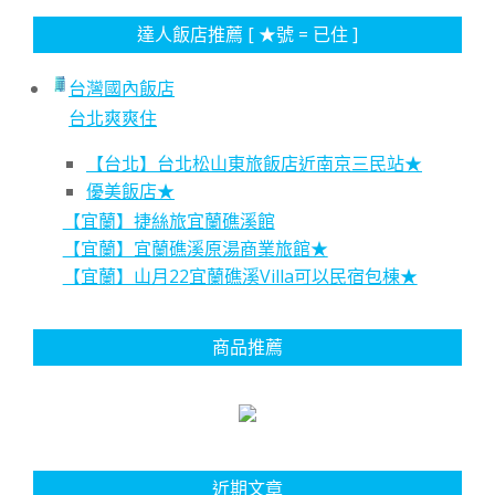
達人飯店推薦 [ ★號 = 已住 ]
台灣國內飯店
台北爽爽住
【台北】台北松山東旅飯店近南京三民站★
優美飯店★
【宜蘭】捷絲旅宜蘭礁溪館
【宜蘭】宜蘭礁溪原湯商業旅館★
【宜蘭】山月22宜蘭礁溪Villa可以民宿包棟★
商品推薦
近期文章