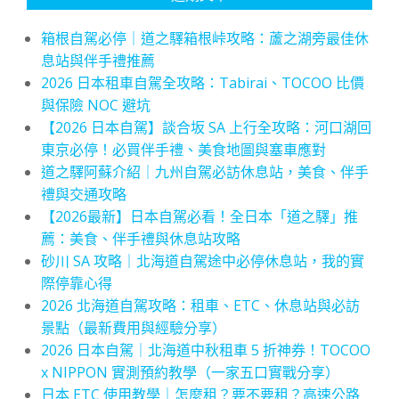
箱根自駕必停｜道之驛箱根峠攻略：蘆之湖旁最佳休
息站與伴手禮推薦
2026 日本租車自駕全攻略：Tabirai、TOCOO 比價
與保險 NOC 避坑
【2026 日本自駕】談合坂 SA 上行全攻略：河口湖回
東京必停！必買伴手禮、美食地圖與塞車應對
道之驛阿蘇介紹｜九州自駕必訪休息站，美食、伴手
禮與交通攻略
【2026最新】日本自駕必看！全日本「道之驛」推
薦：美食、伴手禮與休息站攻略
砂川 SA 攻略｜北海道自駕途中必停休息站，我的實
際停靠心得
2026 北海道自駕攻略：租車、ETC、休息站與必訪
景點（最新費用與經驗分享）
2026 日本自駕｜北海道中秋租車 5 折神券！TOCOO
x NIPPON 實測預約教學（一家五口實戰分享）
日本 ETC 使用教學｜怎麼租？要不要租？高速公路