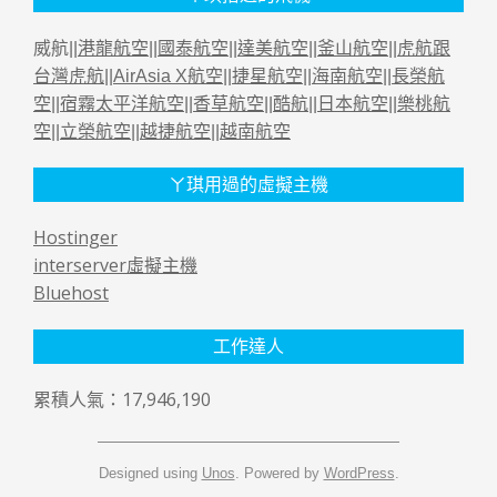
威航||
港龍航空
||
國泰航空
||
達美航空
||
釜山航空
||
虎航跟
台灣虎航
||
AirAsia X航空
||
捷星航空
||
海南航空
||
長榮航
空
||
宿霧太平洋航空
||
香草航空
||
酷航
||
日本航空
||
樂桃航
空
||
立榮航空
||
越捷航空
||
越南航空
ㄚ琪用過的虛擬主機
Hostinger
interserver虛擬主機
Bluehost
工作達人
累積人氣：17,946,190
Designed using
Unos
. Powered by
WordPress
.