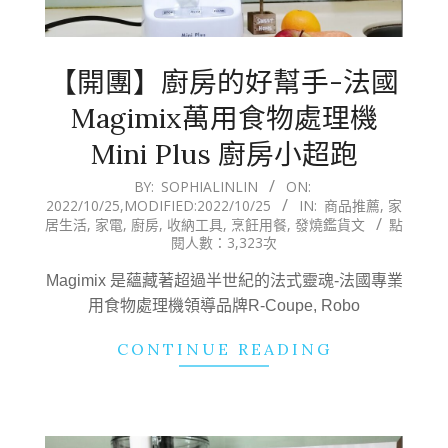
【開團】廚房的好幫手-法國
Magimix萬用食物處理機
Mini Plus 廚房小超跑
2022-
BY:
SOPHIALINLIN
ON:
2022/10/25
,MODIFIED:
2022/10/25
IN:
商品推薦
,
家
10-
居生活
,
家電
,
廚房
,
收納工具
,
烹飪用餐
,
發燒鑑貨文
點
25
閱人數：3,323次
Magimix 是蘊藏著超過半世紀的法式靈魂-法國專業
用食物處理機領導品牌R-Coupe, Robo
CONTINUE READING