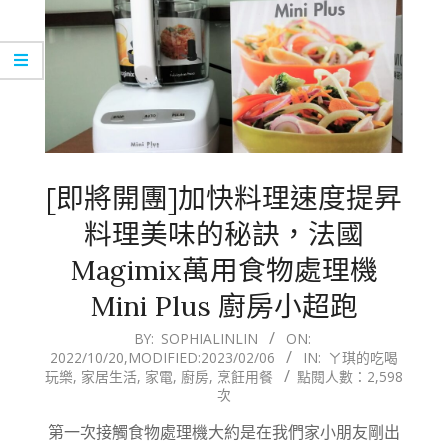
[即將開團]加快料理速度提昇
料理美味的秘訣，法國
Magimix萬用食物處理機
Mini Plus 廚房小超跑
2022-
BY:
SOPHIALINLIN
ON:
2022/10/20
,MODIFIED:
2023/02/06
IN:
ㄚ琪的吃喝
10-
玩樂
,
家居生活
,
家電
,
廚房
,
烹飪用餐
點閱人數：2,598
20
次
第一次接觸食物處理機大約是在我們家小朋友剛出