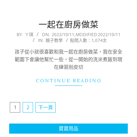
一起在廚房做菜
2022-
BY:
ㄚ琪
ON:
2022/10/11
,MODIFIED:
2022/10/11
IN:
親子教學
點閱人數：1,074次
10-
11
孩子從小就很喜歡和我一起在廚房做菜，我在安全
範圍下會讓他幫忙一些，從一開始的洗米煮飯到現
在練習削皮切
CONTINUE READING
文
1
2
下一頁
章
分
寶寶用品