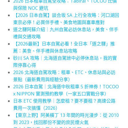
2026 日本租車自駕全攻略：Tabirai、TOCOO 比價
與保險 NOC 避坑
【2026 日本自駕】談合坂 SA 上行全攻略：河口湖回
東京必停！必買伴手禮、美食地圖與塞車應對
道之驛阿蘇介紹｜九州自駕必訪休息站，美食、伴手
禮與交通攻略
【2026最新】日本自駕必看！全日本「道之驛」推
薦：美食、伴手禮與休息站攻略
砂川 SA 攻略｜北海道自駕途中必停休息站，我的實
際停靠心得
2026 北海道自駕攻略：租車、ETC、休息站與必訪
景點（最新費用與經驗分享）
2026 日本自駕｜北海道中秋租車 5 折神券！TOCOO
x NIPPON 實測預約教學（一家五口實戰分享）
日本 ETC 使用教學｜怎麼租？要不要租？高速公路
費用一次搞懂（2026）
【東京上野】阿美橫丁 13 年間的時光漫步：從 2010
到 2023，找回那份不變的庶民煙火氣