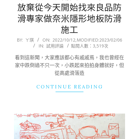
放棄從今天開始找來良品防
滑專家做奈米隱形地板防滑
施工
2022-
BY:
ㄚ琪
ON:
2022/10/12
,MODIFIED:
2023/02/06
IN:
試用評論
點閱人數：3,519次
10-
12
看到這新聞，大家應該都心有戚戚焉，我也曾經在
家中跌倒過不只一次，小跌起來拍拍身體就好，但
從高處滑落造
CONTINUE READING