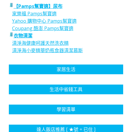
頁
【Pamps幫寶適】尿布
家樂福 Pamps幫寶適
Yahoo 購物中心 Pamps幫寶適
Coupang 酷澎 Pamps幫寶適
衣物清潔
清淨海健康呵護天然洗衣精
清淨海小麥精華奶瓶食器清潔慕斯
家居生活
生活中省錢工具
學習清單
達人飯店推薦 [ ★號 = 已住 ]