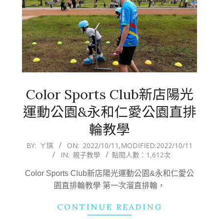
Color Sports Club新店陽光
運動公園&永和仁愛公園直排
輪教學
2022-
BY:
ㄚ琪
ON:
2022/10/11
,MODIFIED:
2022/10/11
IN:
親子教學
點閱人數：1,612次
10-
11
Color Sports Club新店陽光運動公園&永和仁愛公
園直排輪教學 第一次溜直排輪，
CONTINUE READING