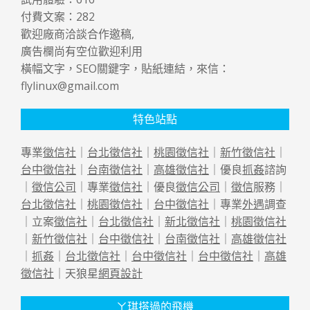
付費文案：
282
歡迎廠商洽談合作邀稿,
廣告欄尚有空位歡迎利用
橫幅文字，SEO關鍵字，貼紙連結，來信：
flylinux@gmail.com
特色站點
專業
徵信社
｜
台北徵信社
｜
桃園徵信社
｜
新竹徵信社
｜
台中徵信社
｜
台南徵信社
｜
高雄徵信社
｜優良
抓姦
諮詢
｜
徵信公司
｜專業
徵信社
｜優良
徵信公司
｜
徵信
服務｜
台北徵信社
｜
桃園徵信社
｜
台中徵信社
｜專業
外遇
調查
｜立案
徵信社
｜
台北徵信社
｜
新北徵信社
｜
桃園徵信社
｜
新竹徵信社
｜
台中徵信社
｜
台南徵信社
｜
高雄徵信社
｜
抓姦
｜
台北徵信社
｜
台中徵信社
｜
台中徵信社
｜
高雄
徵信社
｜天狼星
網頁設計
ㄚ琪搭過的飛機