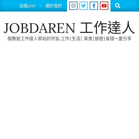
Skip
Search
加我Line
關於我們
to
content
JOBDAREN 工作達人
服務是工作達人架站的宗旨,工作|生活| 美食|旅遊|省錢～愛分享
Primary
Navigation
Menu