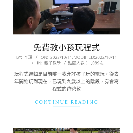
免費教小孩玩程式
2022-
BY:
ㄚ琪
ON:
2022/10/11
,MODIFIED:
2022/10/11
IN:
親子教學
點閱人數：1,089次
10-
11
玩程式邏輯是目前唯一我允許孩子玩的電玩，從去
年開始玩到現在，已玩到九歲以上的階段，有會寫
程式的爸爸教
CONTINUE READING