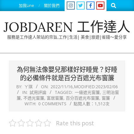
Skip
Search
加我Line
關於我們
to
content
JOBDAREN 工作達人
服務是工作達人架站的宗旨,工作|生活| 美食|旅遊|省錢～愛分享
Primary
Navigation
為何無法像嬰兒那樣好好睡覺？好睡
Menu
的必備條件就是百分百遮光布窗簾
BY:
ㄚ琪
ON:
2022/11/16
,MODIFIED:
2023/02/06
IN:
試用評論
TAGGED:
一級遮光窗簾
,
三明治窗
簾
,
不透光窗簾
,
富居窗簾
,
百分百遮光布窗簾
,
窗簾
WITH:
0 COMMENTS
點閱人數：1,512次
Rate this post