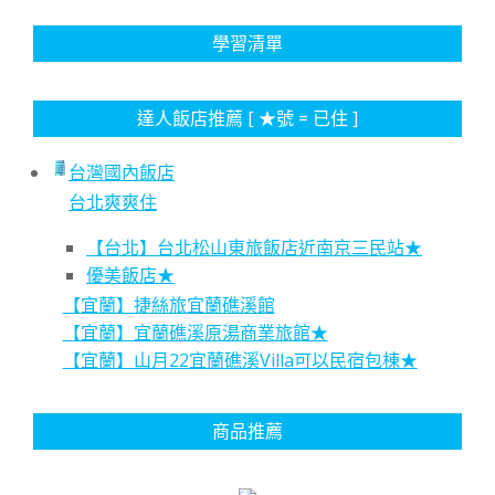
學習清單
達人飯店推薦 [ ★號 = 已住 ]
台灣國內飯店
台北爽爽住
【台北】台北松山東旅飯店近南京三民站★
優美飯店★
【宜蘭】捷絲旅宜蘭礁溪館
【宜蘭】宜蘭礁溪原湯商業旅館★
【宜蘭】山月22宜蘭礁溪Villa可以民宿包棟★
商品推薦