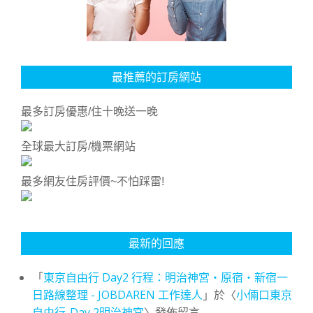
最推薦的訂房網站
最多訂房優惠/住十晚送一晚
全球最大訂房/機票網站
最多網友住房評價~不怕踩雷!
最新的回應
「
東京自由行 Day2 行程：明治神宮・原宿・新宿一
日路線整理 - JOBDAREN 工作達人
」於〈
小倆口東京
自由行-Day 2明治神宮
〉發佈留言