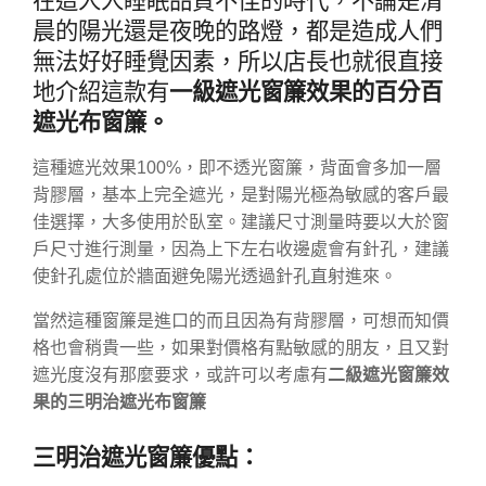
在這人人睡眠品質不佳的時代，不論是清
晨的陽光還是夜晚的路燈，都是造成人們
無法好好睡覺因素，所以店長也就很直接
地介紹這款有
一級遮光窗簾效果的百分百
遮光布窗簾。
這種遮光效果100%，即不透光窗簾，背面會多加一層
背膠層，基本上完全遮光，是對陽光極為敏感的客戶最
佳選擇，大多使用於臥室。建議尺寸測量時要以大於窗
戶尺寸進行測量，因為上下左右收邊處會有針孔，建議
使針孔處位於牆面避免陽光透過針孔直射進來。
當然這種窗簾是進口的而且因為有背膠層，可想而知價
格也會稍貴一些，如果對價格有點敏感的朋友，且又對
遮光度沒有那麼要求，或許可以考慮有
二級遮光窗簾效
果的三明治遮光布窗簾
三明治遮光窗簾優點：