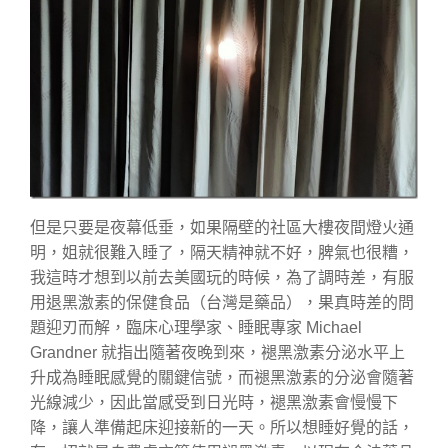
但是只要是夜幕低垂，如果隔壁的社區大樓夜間燈火通
明，姐就很難入睡了，隔天精神就不好，脾氣也很糟，
我這時才想到以前去美國玩的時候，為了調時差，有服
用退黑激素的保健食品（台灣是藥品），果真時差的問
題迎刃而解，臨床心理學家、睡眠專家 Michael
Grandner 就指出隨著夜晚到來，褪黑激素分泌水平上
升成為睡眠感覺的關鍵信號，而褪黑激素的分泌會隨著
光線減少，因此當感受到日光時，褪黑激素會慢慢下
降，讓人準備起床迎接新的一天。所以想睡好覺的話，