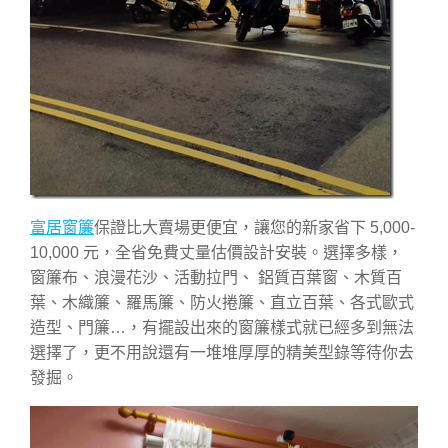
富居窗簾
保證比大賣場更便宜，讓您的新家省下 5,000-
10,000 元，全省免費丈量估價設計安裝。選擇多樣，
窗簾布、浪漫花沙、活動拉門、 鋁質百葉窗、木質百
葉、木織簾、羅馬簾、防火捲簾、直立百葉、各式歐式
造型、門簾…，有擺設出來的窗簾樣式就已經多到無法
選擇了，更不用說還有一堆堆厚厚的精美型錄等待你去
發掘。