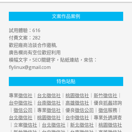
文案作品案例
試用體驗：
616
付費文案：
282
歡迎廠商洽談合作邀稿,
廣告欄尚有空位歡迎利用
橫幅文字，SEO關鍵字，貼紙連結，來信：
flylinux@gmail.com
特色站點
專業
徵信社
｜
台北徵信社
｜
桃園徵信社
｜
新竹徵信社
｜
台中徵信社
｜
台南徵信社
｜
高雄徵信社
｜優良
抓姦
諮詢
｜
徵信公司
｜專業
徵信社
｜優良
徵信公司
｜
徵信
服務｜
台北徵信社
｜
桃園徵信社
｜
台中徵信社
｜專業
外遇
調查
｜立案
徵信社
｜
台北徵信社
｜
新北徵信社
｜
桃園徵信社