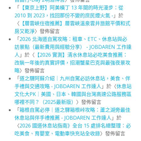
「
【東京上野】阿美橫丁 13 年間的時光漫步：從
2010 到 2023，找回那份不變的庶民煙火氣 -
」於
〈
【層雲峽住宿推薦】層雲峽溫泉雲井旅館平價和式
房又乾淨
〉發佈留言
「
2026 北海道自駕攻略：租車、ETC、休息站與必
訪景點（最新費用與經驗分享） - JOBDAREN 工作達
人
」於〈
【2026 實測】清水休息站必吃美食推薦：
改裝一年後的真實評價，招潮蟹星巴克與最強夜景攻
略
〉發佈留言
「
道之驛阿蘇介紹｜九州自駕必訪休息站，美食、伴
手禮與交通攻略 - JOBDAREN 工作達人
」於〈
休息站
文化大PK｜美國、日本、韓國與台灣高速公路服務區
哪裡不同？（2025最新版）
〉發佈留言
「
箱根自駕必停｜道之驛箱根峠攻略：蘆之湖旁最佳
休息站與伴手禮推薦 - JOBDAREN 工作達人
」於
〈
2026 國道休息站指南》全台 15 處排名總整理：必
吃美食、育嬰室、電動車快充站全收錄
〉發佈留言