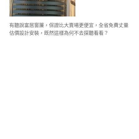
有聽說富居窗簾，保證比大賣場更便宜，全省免費丈量
估價設計安裝，既然這樣為何不去探聽看看？