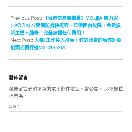
2022-
12-
Previous Post:
【省電快煮壺推薦】MOLIJIA 魔力家
31
1.9公升M27雙層防燙快煮壺一年保固內故障，免費換
新主機不維修！完全無需任何費用！
Next Post:
人氣! 工作達人推薦，狂銷熱賣的瑪莎利亞
抬頭式攪拌機MX-0135SM
發佈留言
發佈留言必須填寫的電子郵件地址不會公開。
必填欄位
標示為
*
留言
*