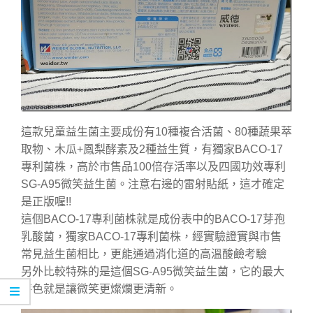
這款兒童益生菌主要成份有10種複合活菌、80種蔬果萃
取物、木瓜+鳳梨酵素及2種益生質，有獨家BACO-17
專利菌株，高於市售品100倍存活率以及四國功效專利
SG-A95微笑益生菌。注意右邊的雷射貼紙，這才確定
是正版喔!!
這個BACO-17專利菌株就是成份表中的BACO-17芽孢
乳酸菌，獨家BACO-17專利菌株，經實驗證實與市售
常見益生菌相比，更能通過消化道的高溫酸鹼考驗
另外比較特殊的是這個SG-A95微笑益生菌，它的最大
特色就是讓微笑更燦爛更清新。