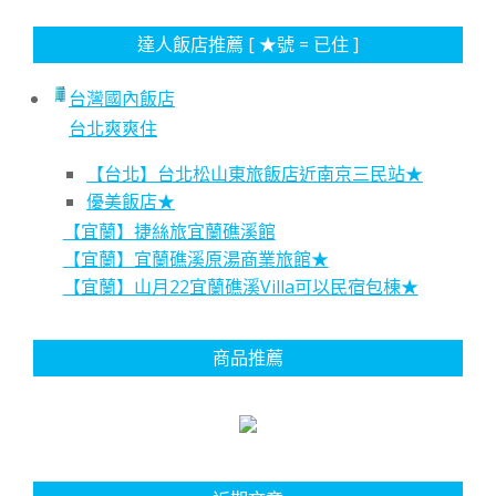
達人飯店推薦 [ ★號 = 已住 ]
台灣國內飯店
台北爽爽住
【台北】台北松山東旅飯店近南京三民站★
優美飯店★
【宜蘭】捷絲旅宜蘭礁溪館
【宜蘭】宜蘭礁溪原湯商業旅館★
【宜蘭】山月22宜蘭礁溪Villa可以民宿包棟★
商品推薦