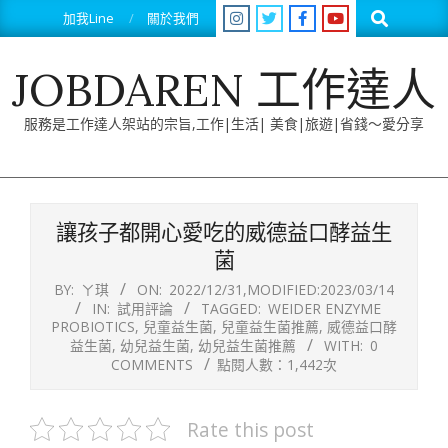
Skip
Search
加我Line
關於我們
to
content
JOBDAREN 工作達人
服務是工作達人架站的宗旨,工作|生活| 美食|旅遊|省錢～愛分享
Primary
Navigation
讓孩子都開心愛吃的威德益口酵益生
Menu
菌
BY:
ㄚ琪
ON:
2022/12/31
,MODIFIED:
2023/03/14
IN:
試用評論
TAGGED:
WEIDER ENZYME
PROBIOTICS
,
兒童益生菌
,
兒童益生菌推薦
,
威德益口酵
益生菌
,
幼兒益生菌
,
幼兒益生菌推薦
WITH:
0
COMMENTS
點閱人數：1,442次
Rate this post