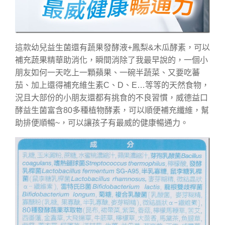
這款幼兒益生菌還有蔬果發酵液+鳳梨&木瓜酵素，可以
補充蔬果精華助消化，瞬間消除了我最早說的，一個小
朋友如何一天吃上一顆蘋果、一碗半蔬菜、又要吃蕃
茄、加上還得補充維生素C、D、E…等等的天然食物，
況且大部份的小朋友還都有挑食的不良習慣，威德益口
酵益生菌富含80多種植物酵素，可以順便補充纖維，幫
助排便順暢~，可以讓孩子有最威的健康暢通力。