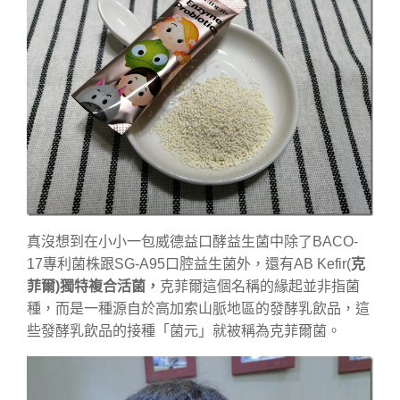
真沒想到在小小一包威德益口酵益生菌中除了BACO-
17專利菌株跟SG-A95口腔益生菌外，還有AB Kefir(
克
菲爾)獨特複合活菌，
克菲爾這個名稱的緣起並非指菌
種，而是一種源自於高加索山脈地區的發酵乳飲品，這
些發酵乳飲品的接種「菌元」就被稱為克菲爾菌。