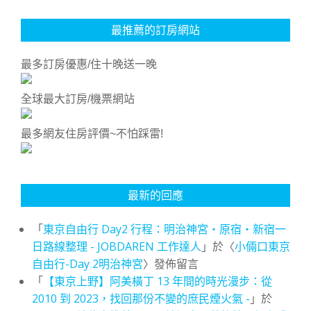
最推薦的訂房網站
最多訂房優惠/住十晚送一晚
全球最大訂房/機票網站
最多網友住房評價~不怕踩雷!
最新的回應
「
東京自由行 Day2 行程：明治神宮・原宿・新宿一
日路線整理 - JOBDAREN 工作達人
」於〈
小倆口東京
自由行-Day 2明治神宮
〉發佈留言
「
【東京上野】阿美橫丁 13 年間的時光漫步：從
2010 到 2023，找回那份不變的庶民煙火氣 -
」於