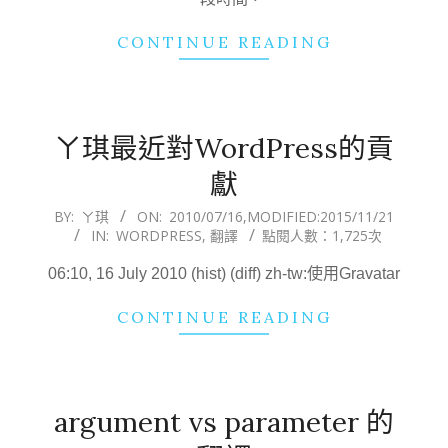
CONTINUE READING
ㄚ琪最近對WordPress的貢
獻
2010-
BY:
ㄚ琪
ON:
2010/07/16
,MODIFIED:
2015/11/21
IN:
WORDPRESS
,
翻譯
點閱人數：1,725次
07-
16
06:10, 16 July 2010 (hist) (diff) zh-tw:使用Gravatar
CONTINUE READING
argument vs parameter 的