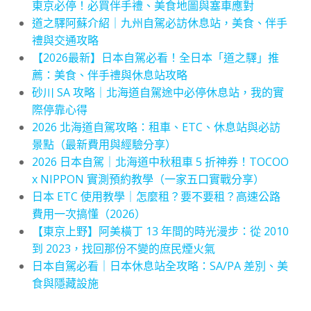
東京必停！必買伴手禮、美食地圖與塞車應對
道之驛阿蘇介紹｜九州自駕必訪休息站，美食、伴手
禮與交通攻略
【2026最新】日本自駕必看！全日本「道之驛」推
薦：美食、伴手禮與休息站攻略
砂川 SA 攻略｜北海道自駕途中必停休息站，我的實
際停靠心得
2026 北海道自駕攻略：租車、ETC、休息站與必訪
景點（最新費用與經驗分享）
2026 日本自駕｜北海道中秋租車 5 折神券！TOCOO
x NIPPON 實測預約教學（一家五口實戰分享）
日本 ETC 使用教學｜怎麼租？要不要租？高速公路
費用一次搞懂（2026）
【東京上野】阿美橫丁 13 年間的時光漫步：從 2010
到 2023，找回那份不變的庶民煙火氣
日本自駕必看｜日本休息站全攻略：SA/PA 差別、美
食與隱藏設施