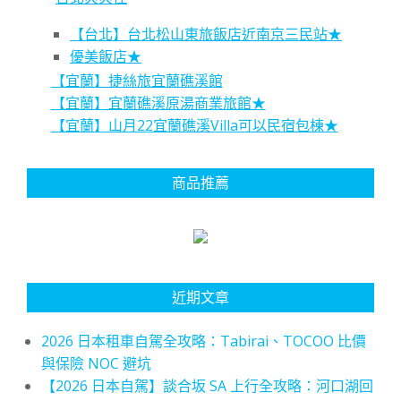
【台北】台北松山東旅飯店近南京三民站★
優美飯店★
【宜蘭】捷絲旅宜蘭礁溪館
【宜蘭】宜蘭礁溪原湯商業旅館★
【宜蘭】山月22宜蘭礁溪Villa可以民宿包棟★
商品推薦
近期文章
2026 日本租車自駕全攻略：Tabirai、TOCOO 比價
與保險 NOC 避坑
【2026 日本自駕】談合坂 SA 上行全攻略：河口湖回