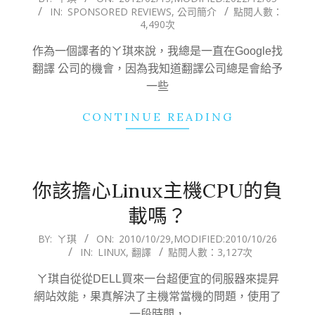
IN:
SPONSORED REVIEWS
,
公司簡介
點閱人數：
02-
4,490次
15
作為一個譯者的ㄚ琪來說，我總是一直在Google找
翻譯 公司的機會，因為我知道翻譯公司總是會給予
一些
CONTINUE READING
你該擔心Linux主機CPU的負
載嗎？
2010-
BY:
ㄚ琪
ON:
2010/10/29
,MODIFIED:
2010/10/26
IN:
LINUX
,
翻譯
點閱人數：3,127次
10-
29
ㄚ琪自從從DELL買來一台超便宜的伺服器來提昇
網站效能，果真解決了主機常當機的問題，使用了
一段時間，