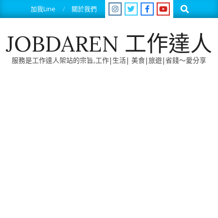
Skip
Search
加我Line
關於我們
to
content
JOBDAREN 工作達人
服務是工作達人架站的宗旨,工作|生活| 美食|旅遊|省錢～愛分享
Primary
Navigation
Menu