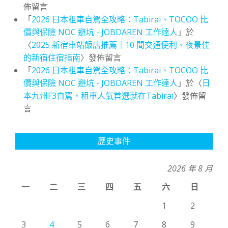
佈留言
「
2026 日本租車自駕全攻略：Tabirai、TOCOO 比
價與保險 NOC 避坑 - JOBDAREN 工作達人
」於
〈
2025 新宿車站飯店推薦｜10 間交通便利、夜景佳
的新宿住宿指南
〉發佈留言
「
2026 日本租車自駕全攻略：Tabirai、TOCOO 比
價與保險 NOC 避坑 - JOBDAREN 工作達人
」於〈
日
本九州F3自駕，租車人氣首選就在Tabirai
〉發佈留
言
歷史事件
2026 年 8 月
一
二
三
四
五
六
日
1
2
3
4
5
6
7
8
9