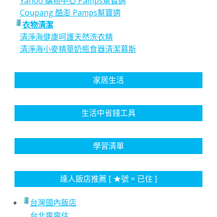
Yahoo 購物中心 Pamps幫寶適
Coupang 酷澎 Pamps幫寶適
衣物清潔
清淨海健康呵護天然洗衣精
清淨海小麥精華奶瓶食器清潔慕斯
家居生活
生活中省錢工具
學習清單
達人飯店推薦 [ ★號 = 已住 ]
台灣國內飯店
台北爽爽住