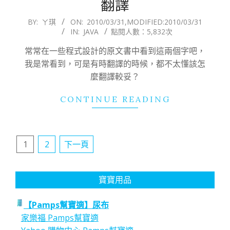
翻譯
2010-
BY:
ㄚ琪
ON:
2010/03/31
,MODIFIED:
2010/03/31
IN:
JAVA
點閱人數：5,832次
03-
31
常常在一些程式設計的原文書中看到這兩個字吧，
我是常看到，可是有時翻譯的時候，都不太懂該怎
麼翻譯較妥？
CONTINUE READING
文
1
2
下一頁
章
分
寶寶用品
頁
【Pamps幫寶適】尿布
家樂福 Pamps幫寶適