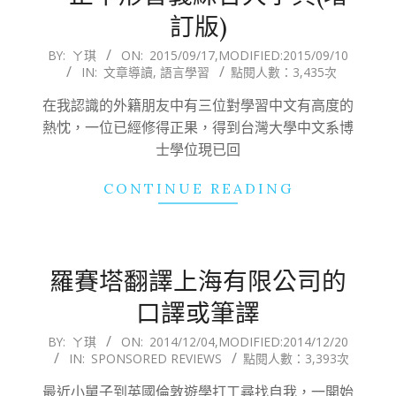
訂版)
2015-
BY:
ㄚ琪
ON:
2015/09/17
,MODIFIED:
2015/09/10
IN:
文章導讀
,
語言學習
點閱人數：3,435次
09-
17
在我認識的外籍朋友中有三位對學習中文有高度的
熱忱，一位已經修得正果，得到台灣大學中文系博
士學位現已回
CONTINUE READING
羅賽塔翻譯上海有限公司的
口譯或筆譯
2014-
BY:
ㄚ琪
ON:
2014/12/04
,MODIFIED:
2014/12/20
IN:
SPONSORED REVIEWS
點閱人數：3,393次
12-
04
最近小舅子到英國倫敦遊學打工尋找自我，一開始