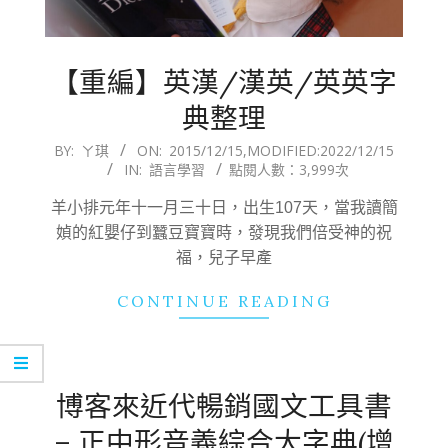
【重編】英漢/漢英/英英字
典整理
2015-
BY:
ㄚ琪
ON:
2015/12/15
,MODIFIED:
2022/12/15
IN:
語言學習
點閱人數：3,999次
12-
15
羊小排元年十一月三十日，出生107天，當我讀簡
媜的紅嬰仔到蠶豆寶寶時，發現我們倍受神的祝
福，兒子早產
CONTINUE READING
博客來近代暢銷國文工具書
– 正中形音義綜合大字典(增