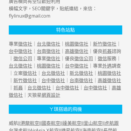
廣告欄尚有空位歡迎利用
橫幅文字，SEO關鍵字，貼紙連結，來信：
flylinux@gmail.com
特色站點
專業
徵信社
｜
台北徵信社
｜
桃園徵信社
｜
新竹徵信社
｜
台中徵信社
｜
台南徵信社
｜
高雄徵信社
｜優良
抓姦
諮詢
｜
徵信公司
｜專業
徵信社
｜優良
徵信公司
｜
徵信
服務｜
台北徵信社
｜
桃園徵信社
｜
台中徵信社
｜專業
外遇
調查
｜立案
徵信社
｜
台北徵信社
｜
新北徵信社
｜
桃園徵信社
｜
新竹徵信社
｜
台中徵信社
｜
台南徵信社
｜
高雄徵信社
｜
抓姦
｜
台北徵信社
｜
台中徵信社
｜
台中徵信社
｜
高雄
徵信社
｜天狼星
網頁設計
ㄚ琪搭過的飛機
威航||
港龍航空
||
國泰航空
||
達美航空
||
釜山航空
||
虎航跟
台灣虎航
||
AirAsia X航空
||
捷星航空
||
海南航空
||
長榮航