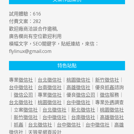
試用體驗：
616
付費文案：
282
歡迎廠商洽談合作邀稿,
廣告欄尚有空位歡迎利用
橫幅文字，SEO關鍵字，貼紙連結，來信：
flylinux@gmail.com
特色站點
專業
徵信社
｜
台北徵信社
｜
桃園徵信社
｜
新竹徵信社
｜
台中徵信社
｜
台南徵信社
｜
高雄徵信社
｜優良
抓姦
諮詢
｜
徵信公司
｜專業
徵信社
｜優良
徵信公司
｜
徵信
服務｜
台北徵信社
｜
桃園徵信社
｜
台中徵信社
｜專業
外遇
調查
｜立案
徵信社
｜
台北徵信社
｜
新北徵信社
｜
桃園徵信社
｜
新竹徵信社
｜
台中徵信社
｜
台南徵信社
｜
高雄徵信社
｜
抓姦
｜
台北徵信社
｜
台中徵信社
｜
台中徵信社
｜
高雄
徵信社
｜天狼星
網頁設計