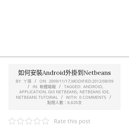
如何安裝Android外掛到Netbeans
BY:
ㄚ琪
ON:
2009/11/17
,MODIFIED:
2012/08/09
IN:
軟體報報
TAGGED:
ANDROID
,
APPLICATION
,
GUI NETBEANS
,
NETBEANS IDE
,
NETBEANS TUTORIAL
WITH:
0 COMMENTS
點閱人數：6,620次
Rate this post