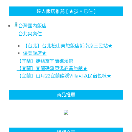
達人飯店推薦 [ ★號 = 已住 ]
台灣國內飯店
台北爽爽住
【台北】台北松山東旅飯店近南京三民站★
優美飯店★
【宜蘭】捷絲旅宜蘭礁溪館
【宜蘭】宜蘭礁溪原湯商業旅館★
【宜蘭】山月22宜蘭礁溪Villa可以民宿包棟★
商品推薦