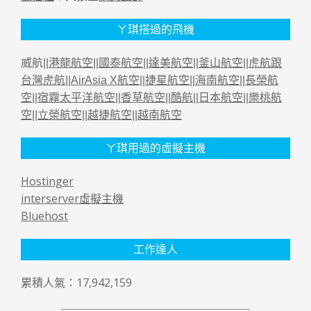
ㄚ琪搭過的飛機
威航||
港龍航空
||
國泰航空
||
達美航空
||
釜山航空
||
虎航跟
台灣虎航
||
AirAsia X航空
||
捷星航空
||
海南航空
||
長榮航
空
||
宿霧太平洋航空
||
香草航空
||
酷航
||
日本航空
||
樂桃航
空
||
立榮航空
||
越捷航空
||
越南航空
ㄚ琪用過的虛擬主機
Hostinger
interserver虛擬主機
Bluehost
工作達人
累積人氣：17,942,159