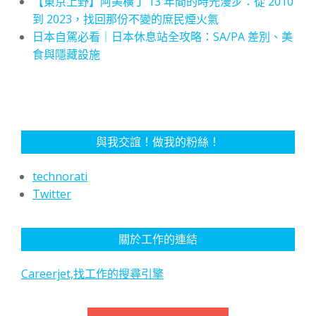
【東京上野】阿美橫丁 13 年間的時光漫步：從 2010
到 2023，找回那份不變的庶民煙火氣
日本自駕必看｜日本休息站全攻略：SA/PA 差別、美
食與隱藏設施
與我交誼！做我的粉絲！
technorati
Twitter
關於工作的連結
Careerjet,找工作的搜尋引擎