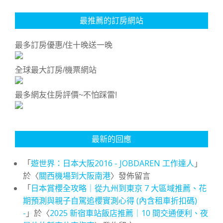
最推薦的訂房網站
最多訂房優惠/住十晚送一晚
全球最大訂房/機票網站
最多網友住房評價~不怕踩雷!
最新的回應
「
遊世界：日本大阪2016 - JOBDAREN 工作達人
」
於〈
關西機場到大阪南港
〉發佈留言
「
日本賞櫻全攻略｜從九州到東京 7 大區域推薦、花
期預測與親子自駕追櫻實測心得 (內含租車折扣碼)
-
」於〈
2025 新宿車站飯店推薦｜10 間交通便利、夜