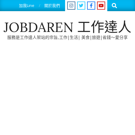
Skip
Search
加我Line
關於我們
to
content
JOBDAREN 工作達人
服務是工作達人架站的宗旨,工作|生活| 美食|旅遊|省錢～愛分享
Primary
Navigation
Menu