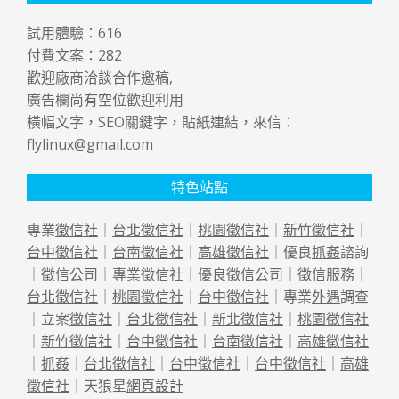
試用體驗：
616
付費文案：
282
歡迎廠商洽談合作邀稿,
廣告欄尚有空位歡迎利用
橫幅文字，SEO關鍵字，貼紙連結，來信：
flylinux@gmail.com
特色站點
專業
徵信社
｜
台北徵信社
｜
桃園徵信社
｜
新竹徵信社
｜
台中徵信社
｜
台南徵信社
｜
高雄徵信社
｜優良
抓姦
諮詢
｜
徵信公司
｜專業
徵信社
｜優良
徵信公司
｜
徵信
服務｜
台北徵信社
｜
桃園徵信社
｜
台中徵信社
｜專業
外遇
調查
｜立案
徵信社
｜
台北徵信社
｜
新北徵信社
｜
桃園徵信社
｜
新竹徵信社
｜
台中徵信社
｜
台南徵信社
｜
高雄徵信社
｜
抓姦
｜
台北徵信社
｜
台中徵信社
｜
台中徵信社
｜
高雄
徵信社
｜天狼星
網頁設計