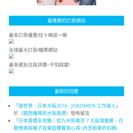
最推薦的訂房網站
最多訂房優惠/住十晚送一晚
全球最大訂房/機票網站
最多網友住房評價~不怕踩雷!
最新的回應
「
遊世界：日本大阪2016 - JOBDAREN 工作達人
」
於〈
關西機場到大阪南港
〉發佈留言
「
日本賞櫻全攻略｜從九州到東京 7 大區域推薦、花
期預測與親子自駕追櫻實測心得 (內含租車折扣碼)