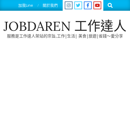
Skip
Search
加我Line
關於我們
to
content
JOBDAREN 工作達人
服務是工作達人架站的宗旨,工作|生活| 美食|旅遊|省錢～愛分享
Primary
Navigation
Menu