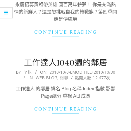
04
永慶招募黃領帶英雄 圓百萬年薪夢！ 你是充滿熱
情的新鮮人？還是想挑戰自我的轉職族？第四季開
始是傳統房
CONTINUE READING
工作達人1040週的鄰居
2010-
BY:
ㄚ琪
ON:
2010/10/04
,MODIFIED:
2010/10/30
IN:
WEB BLOG
,
閒聊
點閱人數：2,477次
10-
04
工作達人 的鄰居 排名 Blog 名稱 Index 指數 影響
Page總分 重視 Att! 成長
CONTINUE READING