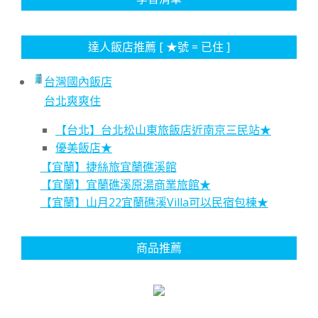
達人飯店推薦 [ ★號 = 已住 ]
台灣國內飯店
台北爽爽住
【台北】台北松山東旅飯店近南京三民站★
優美飯店★
【宜蘭】捷絲旅宜蘭礁溪館
【宜蘭】宜蘭礁溪原湯商業旅館★
【宜蘭】山月22宜蘭礁溪Villa可以民宿包棟★
商品推薦