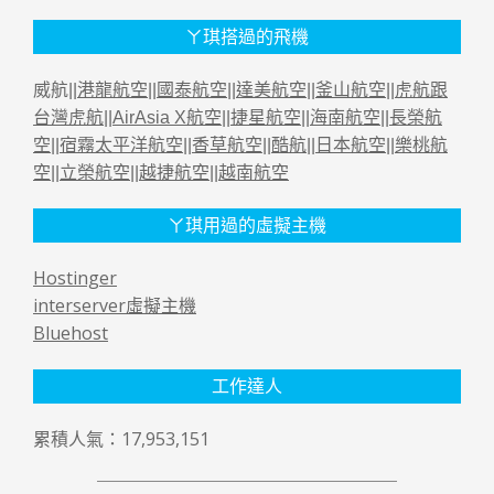
ㄚ琪搭過的飛機
威航||
港龍航空
||
國泰航空
||
達美航空
||
釜山航空
||
虎航跟
台灣虎航
||
AirAsia X航空
||
捷星航空
||
海南航空
||
長榮航
空
||
宿霧太平洋航空
||
香草航空
||
酷航
||
日本航空
||
樂桃航
空
||
立榮航空
||
越捷航空
||
越南航空
ㄚ琪用過的虛擬主機
Hostinger
interserver虛擬主機
Bluehost
工作達人
累積人氣：17,953,151