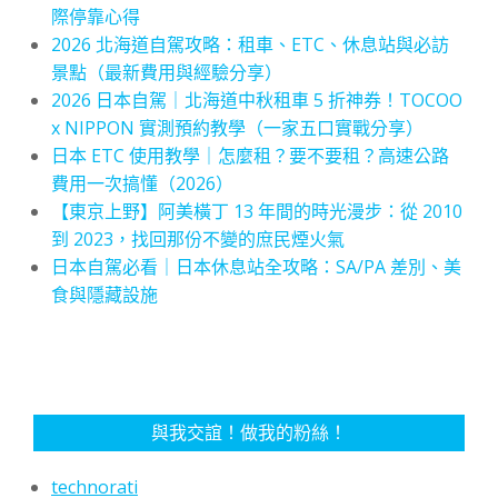
際停靠心得
2026 北海道自駕攻略：租車、ETC、休息站與必訪
景點（最新費用與經驗分享）
2026 日本自駕｜北海道中秋租車 5 折神券！TOCOO
x NIPPON 實測預約教學（一家五口實戰分享）
日本 ETC 使用教學｜怎麼租？要不要租？高速公路
費用一次搞懂（2026）
【東京上野】阿美橫丁 13 年間的時光漫步：從 2010
到 2023，找回那份不變的庶民煙火氣
日本自駕必看｜日本休息站全攻略：SA/PA 差別、美
食與隱藏設施
與我交誼！做我的粉絲！
technorati