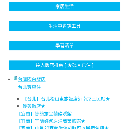
家居生活
生活中省錢工具
學習清單
達人飯店推薦 [ ★號 = 已住 ]
台灣國內飯店
台北爽爽住
【台北】台北松山東旅飯店近南京三民站★
優美飯店★
【宜蘭】捷絲旅宜蘭礁溪館
【宜蘭】宜蘭礁溪原湯商業旅館★
【宜蘭】山月22宜蘭礁溪Villa可以民宿包棟★