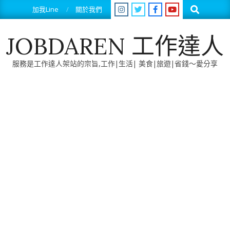
Skip
Search
加我Line
關於我們
to
content
JOBDAREN 工作達人
服務是工作達人架站的宗旨,工作|生活| 美食|旅遊|省錢～愛分享
Primary
Navigation
Menu