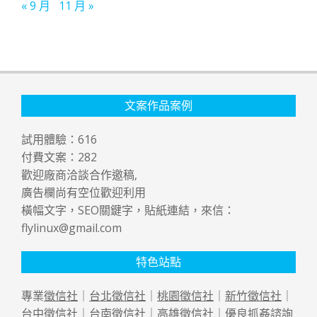
« 9 月
11 月 »
文案作品案例
試用體驗：
616
付費文案：
282
歡迎廠商洽談合作邀稿,
廣告欄尚有空位歡迎利用
橫幅文字，SEO關鍵字，貼紙連結，來信：
flylinux@gmail.com
特色站點
專業
徵信社
｜
台北徵信社
｜
桃園徵信社
｜
新竹徵信社
｜
台中徵信社
｜
台南徵信社
｜
高雄徵信社
｜優良
抓姦
諮詢