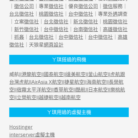
｜
徵信公司
｜專業
徵信社
｜優良
徵信公司
｜
徵信
服務｜
台北徵信社
｜
桃園徵信社
｜
台中徵信社
｜專業
外遇
調查
｜立案
徵信社
｜
台北徵信社
｜
新北徵信社
｜
桃園徵信社
｜
新竹徵信社
｜
台中徵信社
｜
台南徵信社
｜
高雄徵信社
｜
抓姦
｜
台北徵信社
｜
台中徵信社
｜
台中徵信社
｜
高雄
徵信社
｜天狼星
網頁設計
ㄚ琪搭過的飛機
威航||
港龍航空
||
國泰航空
||
達美航空
||
釜山航空
||
虎航跟
台灣虎航
||
AirAsia X航空
||
捷星航空
||
海南航空
||
長榮航
空
||
宿霧太平洋航空
||
香草航空
||
酷航
||
日本航空
||
樂桃航
空
||
立榮航空
||
越捷航空
||
越南航空
ㄚ琪用過的虛擬主機
Hostinger
interserver虛擬主機