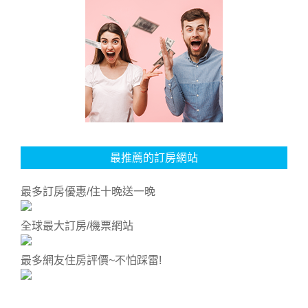
最推薦的訂房網站
最多訂房優惠/住十晚送一晚
全球最大訂房/機票網站
最多網友住房評價~不怕踩雷!