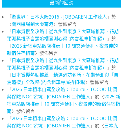
最新的回應
「
遊世界：日本大阪2016 - JOBDAREN 工作達人
」於
〈
關西機場到大阪南港
〉發佈留言
「
日本賞櫻全攻略｜從九州到東京 7 大區域推薦、花期
預測與親子自駕追櫻實測心得 (內含租車折扣碼) -
」於
〈
2025 新宿車站飯店推薦｜10 間交通便利、夜景佳的
新宿住宿指南
〉發佈留言
「
日本賞櫻全攻略｜從九州到東京 7 大區域推薦、花期
預測與親子自駕追櫻實測心得 (內含租車折扣碼) -
」於
〈
日本賞櫻熱點推薦｜精選必訪名所、花期預測與「自
駕追櫻」全攻略 (內含租車專屬折扣碼)
〉發佈留言
「
2026 日本租車自駕全攻略：Tabirai、TOCOO 比價
與保險 NOC 避坑 - JOBDAREN 工作達人
」於〈
2025 新
宿車站飯店推薦｜10 間交通便利、夜景佳的新宿住宿指
南
〉發佈留言
「
2026 日本租車自駕全攻略：Tabirai、TOCOO 比價
與保險 NOC 避坑 - JOBDAREN 工作達人
」於〈
日本九