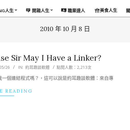
美食人生
ING人生
開箱人生
職業達人
2010 年 10 月 8 日
e Sir May I Have a Linker?
05/26
IN:
約耳趣談軟體
點閱人數：2,213次
賞我一個連結程式嗎？，這可以說是約耳趣談軟體：來自專
E READING