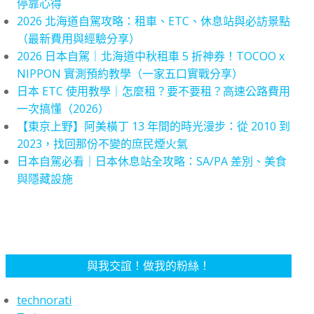
停靠心得
2026 北海道自駕攻略：租車、ETC、休息站與必訪景點
（最新費用與經驗分享）
2026 日本自駕｜北海道中秋租車 5 折神券！TOCOO x
NIPPON 實測預約教學（一家五口實戰分享）
日本 ETC 使用教學｜怎麼租？要不要租？高速公路費用
一次搞懂（2026）
【東京上野】阿美橫丁 13 年間的時光漫步：從 2010 到
2023，找回那份不變的庶民煙火氣
日本自駕必看｜日本休息站全攻略：SA/PA 差別、美食
與隱藏設施
與我交誼！做我的粉絲！
technorati