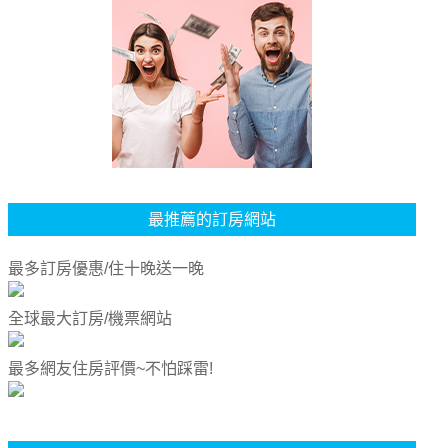
最推薦的訂房網站
最多訂房優惠/住十晚送一晚
全球最大訂房/機票網站
最多網友住房評價~不怕踩雷!