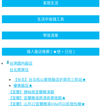
家居生活
生活中省錢工具
學習清單
達人飯店推薦 [ ★號 = 已住 ]
台灣國內飯店
台北爽爽住
【台北】台北松山東旅飯店近南京三民站★
優美飯店★
【宜蘭】捷絲旅宜蘭礁溪館
【宜蘭】宜蘭礁溪原湯商業旅館★
【宜蘭】山月22宜蘭礁溪Villa可以民宿包棟★