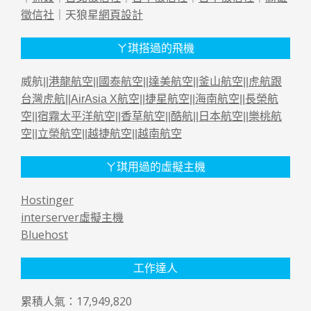
徵信社
｜天狼星
網頁設計
ㄚ琪搭過的飛機
威航||
港龍航空
||
國泰航空
||
達美航空
||
釜山航空
||
虎航跟
台灣虎航
||
AirAsia X航空
||
捷星航空
||
海南航空
||
長榮航
空
||
宿霧太平洋航空
||
香草航空
||
酷航
||
日本航空
||
樂桃航
空
||
立榮航空
||
越捷航空
||
越南航空
ㄚ琪用過的虛擬主機
Hostinger
interserver虛擬主機
Bluehost
工作達人
累積人氣：17,949,820