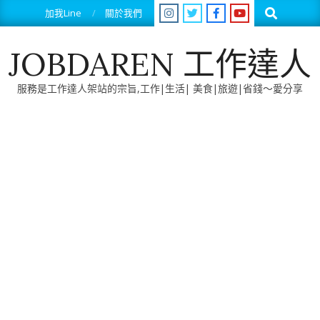
Skip
Search
加我Line
關於我們
to
content
JOBDAREN 工作達人
服務是工作達人架站的宗旨,工作|生活| 美食|旅遊|省錢～愛分享
Primary
Navigation
Menu