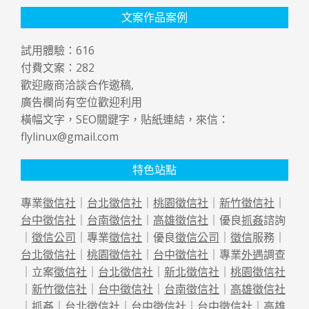
文案作品案例
試用體驗：
616
付費文案：
282
歡迎廠商洽談合作邀稿,
廣告欄尚有空位歡迎利用
橫幅文字，SEO關鍵字，貼紙連結，來信：
flylinux@gmail.com
特色站點
專業
徵信社
｜
台北徵信社
｜
桃園徵信社
｜
新竹徵信社
｜
台中徵信社
｜
台南徵信社
｜
高雄徵信社
｜優良
抓姦
諮詢
｜
徵信公司
｜專業
徵信社
｜優良
徵信公司
｜
徵信
服務｜
台北徵信社
｜
桃園徵信社
｜
台中徵信社
｜專業
外遇
調查
｜立案
徵信社
｜
台北徵信社
｜
新北徵信社
｜
桃園徵信社
｜
新竹徵信社
｜
台中徵信社
｜
台南徵信社
｜
高雄徵信社
｜
抓姦
｜
台北徵信社
｜
台中徵信社
｜
台中徵信社
｜
高雄