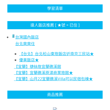
學習清單
達人飯店推薦 [ ★號 = 已住 ]
台灣國內飯店
台北爽爽住
【台北】台北松山東旅飯店近南京三民站★
優美飯店★
【宜蘭】捷絲旅宜蘭礁溪館
【宜蘭】宜蘭礁溪原湯商業旅館★
【宜蘭】山月22宜蘭礁溪Villa可以民宿包棟★
商品推薦